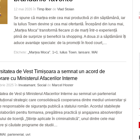
- 1 August 2026
CLIPURI VIDEO
de acrobație aeriană
dramatic în barajul de pr
Ceauşescu a fost… “unicul vizionar al țării”
ZIARISTU’ DE
12 mai 2026
în
Timp liber
de
Vlad Stoian
August 2026
TERASĂ
JOCURI ONLINE
Inaugurare de Ziua Timișoarei. Turnul de apă
Politehnica încheie canton
Se spune că marțea este cea mai productivă zi din săptămână, iar
din Iosefin e oficial, de vineri, obiectiv turistic și
la Iulius Town devine și cea mai ofertantă. Începând din luna mai,
și vine acasă cu moralul ri
CU OIŞTEA-N
Dominic Fritz denunţă un amendament intr
-
„Marțea Moca” transformă fiecare zi de marți într-o experiență
centru destinat evenimentelor culturale/FOTO
KIERKEGAARD
special pentru el de PSD: Doar în țările
Pe drumul cel bun. Poli a 
31 July 2026
plină de surprize și beneficii la shopping. A doua zi a săptămânii îți
bananiere e folosită legea împotriva unui
FINANŢĂRI DE LA A
- 23 J
Serie A, USD Lecce
aduce avantaje speciale: de la promoții în food court,
- 30 July 2026
…
adversar politic
View all
LA Z
View all
Etichete:
„Marțea Moca”
,
1+1
,
Iulius Town
,
lansare
,
MAI
Raul Olajos e noul purtător de cuvânt al P
PE SURSE
Timiș. Mădălin Bunoiu se mută în conducer
- 30 
“Județ”, alături cu Claudiu Mihălceanu
sitatea de Vest Timișoara a semnat un acord de
2026
rare cu Ministerul Afacerilor Interne
View all
brie 2025
în
Invatamant
,
Social
de
Marcel Hoster
tatea de Vest și Ministerul Afacerilor Interne au semnat un parteneriat
tituțional strategic care consolidează cooperarea dintre mediul universitar și
iile responsabile de siguranța publică a statului român. Acordul stabilește
olaborării pentru formarea, pregătirea practică și angajarea absolvenților
ui de licență „Științe aplicate în criminalistică”, unul dintre cele mai
re și căutate programe de studii
…
MAI
,
parteneriat
,
uvt