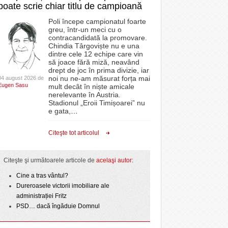
poate scrie chiar titlu de campioană
Poli începe campionatul foarte
greu, într-un meci cu o
contracandidată la promovare.
Chindia Târgoviște nu e una
dintre cele 12 echipe care vin
să joace fără miză, neavând
drept de joc în prima divizie, iar
noi nu ne-am măsurat forța mai
04 august 2026 de
Eugen Sasu
mult decât în niște amicale
nerelevante în Austria.
Stadionul „Eroii Timișoarei” nu
e gata,
…
Citeşte tot articolul
Citeşte şi următoarele articole de
acelaşi autor
:
Cine a tras vântul?
Dureroasele victorii imobiliare ale
administrației Fritz
PSD… dacă îngăduie Domnul