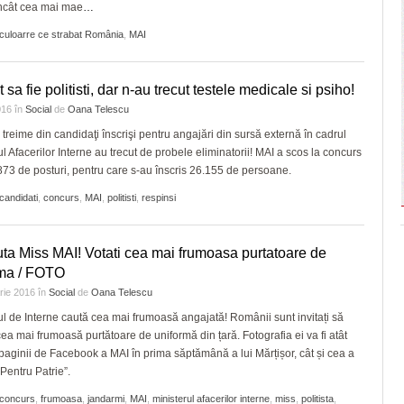
încât cea mai mae
…
culoarre ce strabat România
,
MAI
 sa fie politisti, dar n-au trecut testele medicale si psiho!
016
în
Social
de
Oana Telescu
treime din candidaţi înscrişi pentru angajări din sursă externă în cadrul
ul Afacerilor Interne au trecut de probele eliminatorii! MAI a scos la concurs
873 de posturi, pentru care s-au înscris 26.155 de persoane.
candidati
,
concurs
,
MAI
,
politisti
,
respinsi
ta Miss MAI! Votati cea mai frumoasa purtatoare de
rma / FOTO
arie 2016
în
Social
de
Oana Telescu
ul de Interne caută cea mai frumoasă angajată! Românii sunt invitați să
ea mai frumoasă purtătoare de uniformă din țară. Fotografia ei va fi atât
paginii de Facebook a MAI în prima săptămână a lui Mărțișor, cât și cea a
„Pentru Patrie”.
concurs
,
frumoasa
,
jandarmi
,
MAI
,
ministerul afacerilor interne
,
miss
,
politista
,