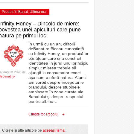
Produs în Banat
,
Ultima ora
Infinity Honey – Dincolo de miere:
povestea unei apiculturi care pune
natura pe primul loc
În urmă cu un an, cititorii
deBanat.ro făceau cunoștință
cu Infinity Honey, un producător
bănățean care și-a construit
identitatea în jurul unui principiu
simplu: mierea trebuie să
02 august 2026 de
ajungă la consumator exact
deBanat.ro
așa cum o oferă natura. Atunci
am vorbit despre începuturile
brandului, despre stupinele
amplasate în zone curate ale
Banatului și despre respectul
pentru albine
…
Citeşte tot articolul
Citește și alte articole pe
aceeași temă
: