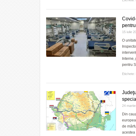
Etichete:
Covid-
pentru
15 iulie 
O unitat
Inspecto
interven
Interne,
pentru S
Etichete:
Judeţu
specia
24 marti
Din cauz
european
de mărfu
acestea 