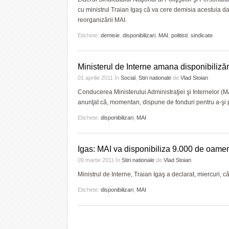
cu ministrul Traian Igaş că va cere demisia acestuia da
reorganizării MAI.
Etichete:
demisie
,
disponibilizari
,
MAI
,
politisti
,
sindicate
Ministerul de Interne amana disponibilizăr
01 aprilie 2011
în
Social
,
Stiri nationale
de
Vlad Stoian
Conducerea Ministerului Administraţiei şi Internelor (MAI)
anunţat că, momentan, dispune de fonduri pentru a-şi plă
Etichete:
disponibilizari
,
MAI
Igas: MAI va disponibiliza 9.000 de oame
09 martie 2011
în
Stiri nationale
de
Vlad Stoian
Ministrul de Interne, Traian Igaş a declarat, miercuri, 
Etichete:
disponibilizari
,
MAI