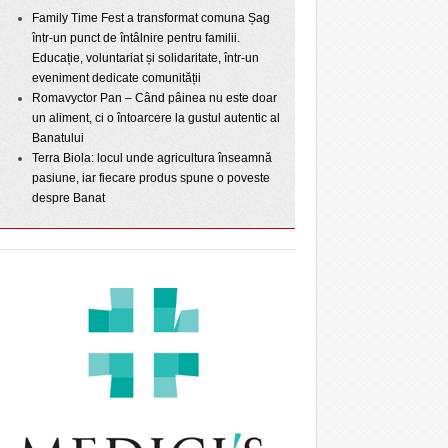
Family Time Fest a transformat comuna Șag
într-un punct de întâlnire pentru familii.
Educație, voluntariat și solidaritate, într-un
eveniment dedicate comunității
Romavyctor Pan – Când pâinea nu este doar
un aliment, ci o întoarcere la gustul autentic al
Banatului
Terra Biola: locul unde agricultura înseamnă
pasiune, iar fiecare produs spune o poveste
despre Banat