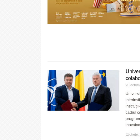
Univer
colabo
20 octom
Universi
interins
instituț
cadrul c
programul
inovatoa
Etichete: