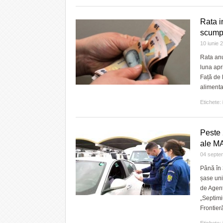
Rata i
scumpir
10 iunie
Rata anu
luna apri
Față de 
alimenta
Etichete:
Peste 
ale MA
04 septe
Până în 
șase uni
de Agenț
„Septimi
Frontier