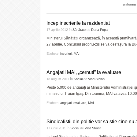
uniforma
Incep inscrierile la rezidentiat
17 aprilie 2012
în
Sănătate
de
Dana Popa
Ministerul Sănătății organizează, în această primăvară, 
27 aprilie. Concursul propriu-zis se va desfășura la Buc
Etichete:
inscrieri
,
MAI
Angajatii MAI, „cernuti” la evaluare
18 august 2011
în
Social
de
Vlad Stoian
Peste 5.000 de angajaţi ai Ministerului Administraţiei 
ministrului Traian Igaş. Din toamnă, MAI va avea 10.00
Etichete:
angajati
,
evaluare
,
MAI
Sindicalistii din politie vor sa stie cine n
17 iunie 2011
în
Social
de
Vlad Stoian
Liderul Sindicatului Naţional al Poliţiştilor şi Personal