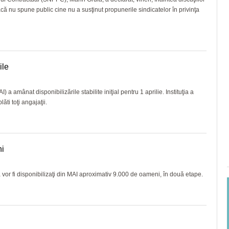
că nu spune public cine nu a susţinut propunerile sindicatelor în privinţa
ile
 a amânat disponibilizările stabilite iniţial pentru 1 aprilie. Instituţia a
ti toţi angajaţii.
ni
că vor fi disponibilizaţi din MAI aproximativ 9.000 de oameni, în două etape.