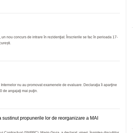
un nou concurs de intrare în rezidenţiat. Înscrierile se fac în perioada 17-
urești.
şi Internelor nu au promovat examenele de evaluare. Declaraţia îi aparţine
0 de angajaţi mai puţin.
u a sustinut propunerile lor de reorganizare a MAI
ului Contractual (SNPPC), Marin Gruia, a declarat, vineri, înaintea discuţiilor