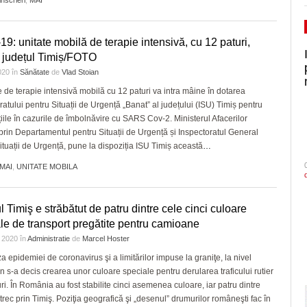
inscrieri
,
MAI
19: unitate mobilă de terapie intensivă, cu 12 paturi,
 județul Timiș/FOTO
2020
în
Sănătate
de
Vlad Stoian
e de terapie intensivă mobilă cu 12 paturi va intra mâine în dotarea
ratului pentru Situații de Urgență „Banat” al județului (ISU) Timiș pentru
țiile în cazurile de îmbolnăvire cu SARS Cov-2. Ministerul Afacerilor
 prin Departamentul pentru Situații de Urgență și Inspectoratul General
ituații de Urgență, pune la dispoziția ISU Timiș această
…
MAI
,
UNITATE MOBILA
l Timiş e străbătut de patru dintre cele cinci culoare
le de transport pregătite pentru camioane
e 2020
în
Administratie
de
Marcel Hoster
a epidemiei de coronavirus şi a limitărilor impuse la graniţe, la nivel
 s-a decis crearea unor culoare speciale pentru derularea traficului rutier
ri. În România au fost stabilite cinci asemenea culoare, iar patru dintre
trec prin Timiş. Poziţia geografică şi „desenul” drumurilor româneşti fac în