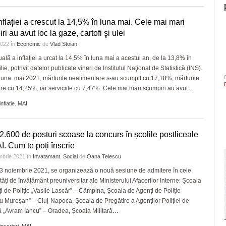
nflaţiei a crescut la 14,5% în luna mai. Cele mai mari
i au avut loc la gaze, cartofi şi ulei
 2022
în
Economic
de
Vlad Stoian
ală a inflaţiei a urcat la 14,5% în luna mai a acestui an, de la 13,8% în
lie, potrivit datelor publicate vineri de Institutul Naţional de Statistică (INS).
luna mai 2021, mărfurile nealimentare s-au scumpit cu 17,18%, mărfurile
re cu 14,25%, iar serviciile cu 7,47%. Cele mai mari scumpiri au avut
…
inflatie
,
MAI
2.600 de posturi scoase la concurs în școlile postliceale
I. Cum te poți înscrie
mbrie 2021
în
Invatamant
,
Social
de
Oana Telescu
3 noiembrie 2021, se organizează o nouă sesiune de admitere în cele
tăți de învățământ preuniversitar ale Ministerului Afacerilor Interne: Școala
i de Poliție „Vasile Lascăr” – Câmpina, Școala de Agenți de Poliție
u Mureșan” – Cluj-Napoca, Școala de Pregătire a Agenților Poliției de
ă „Avram Iancu” – Oradea, Școala Militară
…