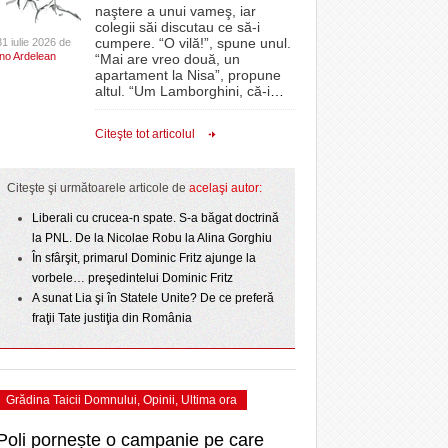
CLIPURI VIDEO
naştere a unui vameş, iar
- acum 1 zi
- 1
Sărbătoarea continuă! Zeci de mii de oameni
proiectelor derulate de instituție din fonduri
omovare
colegii săi discutau ce să-i
- 11 December 2025
au celebrat a treia seară la rând Ziua Timișoarei
JOCURI ONLINE
europene/FOTO
cumpere. “O vilă!”, spune unul.
31 iulie 2026 de
amentul cu o victorie
Ino Ardelean
- 2 August 2026
“Mai are vreo două, un
DIVERSE
apartament la Nisa”, propune
- 25 July 2026
ANAF oferă persoanelor fizice posibilitatea să
dicat
odus
altul. “Um Lamborghini, că-i
…
Iniţiativă inedită pentru Zilele Orașului
beneficieze de Declarația Unică 212
FARMACII DIN
învins o echipă de
- 25 November 2025
Sânnicolau: ziua de vineri va fi dedicată special
precompletată
TIMIŞOARA
Citeşte tot articolul
uly 2026
- 2 August 2026
talentelor locale
HARTA TIMIŞOAREI
Romanian Business Leaders lansează RBL
View all
- 19 November
Banat, prima filială din vestul țării
NL
LICEE, ŞCOLI ŞI
Citeşte şi următoarele articole de
acelaşi autor:
2025
e la
GRĂDINIŢE DIN TIMIŞ
July
Liberali cu crucea-n spate. S-a băgat doctrină
View all
PRIMĂRIILE DIN TIMIŞ
la PNL. De la Nicolae Robu la Alina Gorghiu
În sfârşit, primarul Dominic Fritz ajunge la
SFATUL MEDICULUI
vorbele… preşedintelui Dominic Fritz
SFATURI JURIDICE
A sunat Lia şi în Statele Unite? De ce preferă
fraţii Tate justiţia din România
Grădina Taicii Domnului
,
Opinii
,
Ultima ora
Poli pornește o campanie pe care