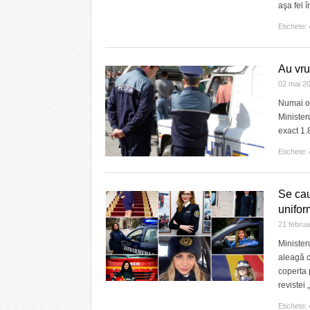
aşa fel 
Etichete:
Au vrut
02 mai 2
Numai o 
Minister
exact 1.
Etichete:
Se cau
unifo
21 febru
Minister
aleagă c
coperta 
revistei 
Etichete: