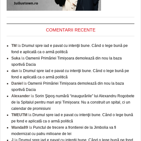
COMENTARII RECENTE
TM
la
Drumul spre iad e pavat cu intenţii bune. Când o lege bună pe
fond e aplicată ca o armă politică
Suka
la
Oamenii Primăriei Timișoara demolează din nou la baza
sportivă Dacia
dan
la
Drumul spre iad e pavat cu intenţii bune. Când o lege bună pe
fond e aplicată ca o armă politică
Daniel
la
Oamenii Primăriei Timișoara demolează din nou la baza
sportivă Dacia
Alexander
la
Sorin Şipoş numără “inaugurările” lui Alexandru Rogobete
de la Spitalul pentru mari arși Timișoara: Nu a construit un spital, ci un
calendar de promisiuni
TMEUTM
la
Drumul spre iad e pavat cu intenţii bune. Când o lege bună
pe fond e aplicată ca o armă politică
Wanda89
la
Punctul de trecere a frontierei de la Jimbolia va fi
modernizat cu patru milioane de lei
J
la
Drumul spre iad e pavat cu intenţii bune. Când o lege bună pe fond