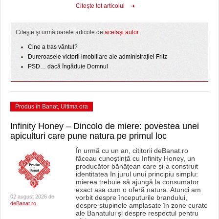
Citeşte tot articolul
Citeşte şi următoarele articole de
acelaşi autor
:
Cine a tras vântul?
Dureroasele victorii imobiliare ale administrației Fritz
PSD… dacă îngăduie Domnul
Produs în Banat
,
Ultima ora
Infinity Honey – Dincolo de miere: povestea unei
apiculturi care pune natura pe primul loc
În urmă cu un an, cititorii deBanat.ro
făceau cunoștință cu Infinity Honey, un
producător bănățean care și-a construit
identitatea în jurul unui principiu simplu:
mierea trebuie să ajungă la consumator
exact așa cum o oferă natura. Atunci am
02 august 2026 de
vorbit despre începuturile brandului,
deBanat.ro
despre stupinele amplasate în zone curate
ale Banatului și despre respectul pentru