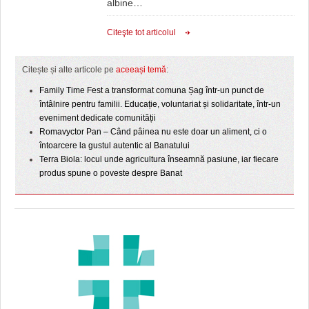
albine
…
Citeşte tot articolul
Citește și alte articole pe
aceeași temă
:
Family Time Fest a transformat comuna Șag într-un punct de
întâlnire pentru familii. Educație, voluntariat și solidaritate, într-un
eveniment dedicate comunității
Romavyctor Pan – Când pâinea nu este doar un aliment, ci o
întoarcere la gustul autentic al Banatului
Terra Biola: locul unde agricultura înseamnă pasiune, iar fiecare
produs spune o poveste despre Banat