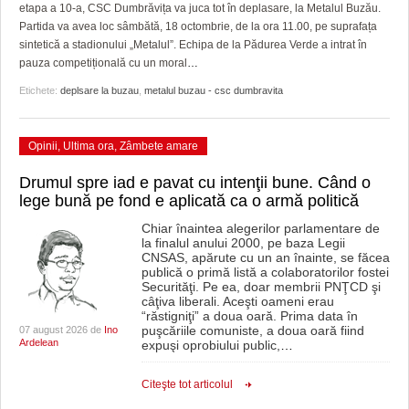
GRĂDINA TAICII DOMNULUI
CRONICĂ DE FILM
ACCIDENTE
etapa a 10-a, CSC Dumbrăvița va juca tot în deplasare, la Metalul Buzău.
Partida va avea loc sâmbătă, 18 octombrie, de la ora 11.00, pe suprafața
ZIARISTU’ DE TERASĂ
UNDE MERGEM
ANUNŢURI
sintetică a stadionului „Metalul”. Echipa de la Pădurea Verde a intrat în
pauza competițională cu un moral
…
CU OIŞTEA-N KIERKEGAARD
FILME DOCUMENTARE
INFO SI UTILE
Etichete:
deplsare la buzau
,
metalul buzau - csc dumbravita
FINANŢĂRI DE LA A LA Z
CLIPURI VIDEO
CULTURA
Opinii
,
Ultima ora
,
Zâmbete amare
PE SURSE
JOCURI ONLINE
INVATAMANT
Drumul spre iad e pavat cu intenţii bune. Când o
JUSTITIE
lege bună pe fond e aplicată ca o armă politică
FILME DOCUMENTARE
Chiar înaintea alegerilor parlamentare de
la finalul anului 2000, pe baza Legii
CNSAS, apărute cu un an înainte, se făcea
CLIPURI VIDEO
publică o primă listă a colaboratorilor fostei
Securităţi. Pe ea, doar membrii PNŢCD şi
câţiva liberali. Aceşti oameni erau
JOCURI ONLINE
“răstigniţi” a doua oară. Prima data în
puşcăriile comuniste, a doua oară fiind
07 august 2026 de
Ino
DIVERSE
Ardelean
expuşi oprobiului public,
…
FARMACII DIN TIMIŞOARA
Citeşte tot articolul