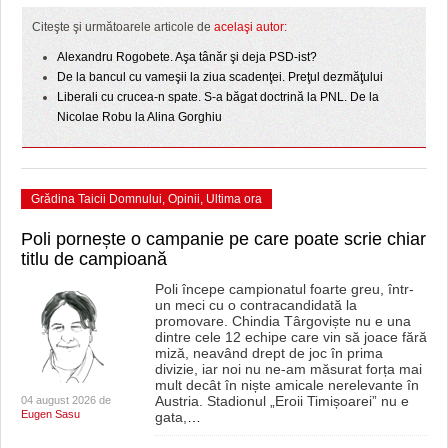
HARTA TIMIŞOAREI
Citeşte şi următoarele articole de
acelaşi autor:
LICEE, ŞCOLI ŞI GRĂDINIŢE DIN TIMIŞ
Alexandru Rogobete. Aşa tânăr şi deja PSD-ist?
De la bancul cu vameşii la ziua scadenţei. Preţul dezmăţului
PRIMĂRIILE DIN TIMIŞ
Liberali cu crucea-n spate. S-a băgat doctrină la PNL. De la
Nicolae Robu la Alina Gorghiu
SFATUL MEDICULUI
SFATURI JURIDICE
Grădina Taicii Domnului
,
Opinii
,
Ultima ora
Poli pornește o campanie pe care poate scrie chiar
titlu de campioană
Poli începe campionatul foarte greu, într-
un meci cu o contracandidată la
promovare. Chindia Târgoviște nu e una
dintre cele 12 echipe care vin să joace fără
miză, neavând drept de joc în prima
divizie, iar noi nu ne-am măsurat forța mai
mult decât în niște amicale nerelevante în
Austria. Stadionul „Eroii Timișoarei” nu e
04 august 2026 de
Eugen Sasu
gata,
…