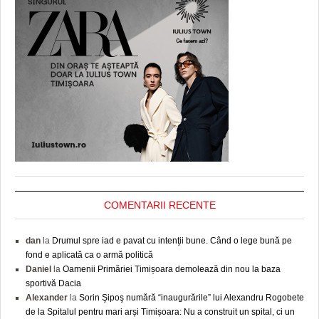
COMENTARII RECENTE
dan
la
Drumul spre iad e pavat cu intenţii bune. Când o lege bună pe
fond e aplicată ca o armă politică
Daniel
la
Oamenii Primăriei Timișoara demolează din nou la baza
sportivă Dacia
Alexander
la
Sorin Şipoş numără “inaugurările” lui Alexandru Rogobete
de la Spitalul pentru mari arși Timișoara: Nu a construit un spital, ci un