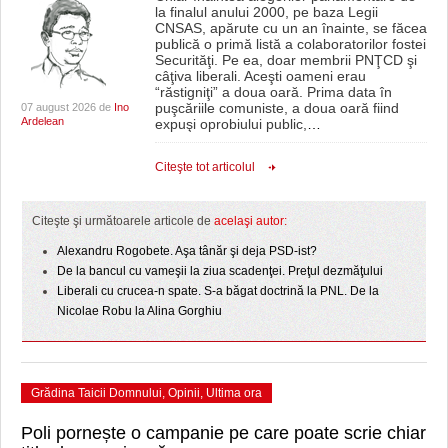
GRĂDINA TAICII DOMNULUI
CRONICĂ DE FILM
ACCIDENTE
la finalul anului 2000, pe baza Legii
CNSAS, apărute cu un an înainte, se făcea
publică o primă listă a colaboratorilor fostei
ZIARISTU’ DE TERASĂ
UNDE MERGEM
ANUNŢURI
Securităţi. Pe ea, doar membrii PNŢCD şi
câţiva liberali. Aceşti oameni erau
CU OIŞTEA-N KIERKEGAARD
FILME DOCUMENTARE
INFO SI UTILE
“răstigniţi” a doua oară. Prima data în
puşcăriile comuniste, a doua oară fiind
07 august 2026 de
Ino
Ardelean
expuşi oprobiului public,
…
FINANŢĂRI DE LA A LA Z
CLIPURI VIDEO
CULTURA
Citeşte tot articolul
PE SURSE
JOCURI ONLINE
INVATAMANT
JUSTITIE
Citeşte şi următoarele articole de
acelaşi autor:
FILME DOCUMENTARE
Alexandru Rogobete. Aşa tânăr şi deja PSD-ist?
De la bancul cu vameşii la ziua scadenţei. Preţul dezmăţului
CLIPURI VIDEO
Liberali cu crucea-n spate. S-a băgat doctrină la PNL. De la
Nicolae Robu la Alina Gorghiu
JOCURI ONLINE
DIVERSE
Grădina Taicii Domnului
,
Opinii
,
Ultima ora
FARMACII DIN TIMIŞOARA
Poli pornește o campanie pe care poate scrie chiar