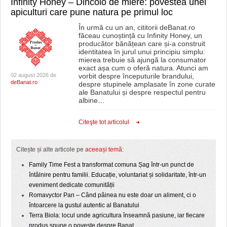
Infinity Honey – Dincolo de miere: povestea unei
apiculturi care pune natura pe primul loc
În urmă cu un an, cititorii deBanat.ro
făceau cunoștință cu Infinity Honey, un
producător bănățean care și-a construit
identitatea în jurul unui principiu simplu:
mierea trebuie să ajungă la consumator
exact așa cum o oferă natura. Atunci am
02 august 2026 de
vorbit despre începuturile brandului,
deBanat.ro
despre stupinele amplasate în zone curate
ale Banatului și despre respectul pentru
albine
…
Citeşte tot articolul
Citește și alte articole pe
aceeași temă
:
Family Time Fest a transformat comuna Șag într-un punct de
întâlnire pentru familii. Educație, voluntariat și solidaritate, într-un
eveniment dedicate comunității
Romavyctor Pan – Când pâinea nu este doar un aliment, ci o
întoarcere la gustul autentic al Banatului
Terra Biola: locul unde agricultura înseamnă pasiune, iar fiecare
produs spune o poveste despre Banat