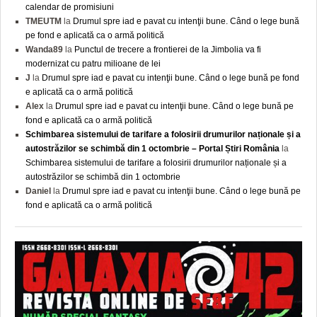
calendar de promisiuni
TMEUTM
la
Drumul spre iad e pavat cu intenţii bune. Când o lege bună
pe fond e aplicată ca o armă politică
Wanda89
la
Punctul de trecere a frontierei de la Jimbolia va fi
modernizat cu patru milioane de lei
J
la
Drumul spre iad e pavat cu intenţii bune. Când o lege bună pe fond
e aplicată ca o armă politică
Alex
la
Drumul spre iad e pavat cu intenţii bune. Când o lege bună pe
fond e aplicată ca o armă politică
Schimbarea sistemului de tarifare a folosirii drumurilor naționale și a
autostrăzilor se schimbă din 1 octombrie – Portal Știri România
la
Schimbarea sistemului de tarifare a folosirii drumurilor naționale și a
autostrăzilor se schimbă din 1 octombrie
Daniel
la
Drumul spre iad e pavat cu intenţii bune. Când o lege bună pe
fond e aplicată ca o armă politică