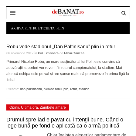
HOME
ARHIVA PENTRU ETICHETA:
PLIN
ADMINISTRAȚIE
DESPRE NOI
Robu vede stadionul „Dan Paltinisanu” plin in retur
POLITICĂ
REDACȚIA DEBANAT
PRIMĂRIA TIMIŞOARA
06 noiembrie 2012
în
Poli Timisoara
de
Mihai Oancea
Primarul Nicolae Robu, un mare susţinător al lui Poli, este convins că
SPORT
POLITICA DE COOKIES
CONSILIUL JUDEŢEAN TIMIŞ
POLITICA
adevăraţii suporteri vor reveni, în returul campionatului, la stadion. Mai
ales că echipa este pe val şi are şanse reale să promoveze în prima ligă la
OPINII
POLITICA DE CONFIDENȚIALITATE
PREFECTURA TIMIŞ
POLI TIMISOARA
fotbal.
TIMP LIBER ȘI CULTURĂ
FOTBAL JUDETEAN
DOSARELE DEBANAT
Etichete:
dan paltinisanu
,
nicolae robu
,
plin
,
retur
,
stadion
ECONOMIC
ALTE SPORTURI
ETICA LUCIDITĂȚII ASISTATE
TIMP LIBER
Opinii
,
Ultima ora
,
Zâmbete amare
SĂNĂTATE
JURNAL DE CAMPANIE
ULTRAMARIN VA RECOMANDA
AFACERI
Drumul spre iad e pavat cu intenţii bune. Când o
MAI MULTE
ZÂMBETE AMARE
CULTURA
lege bună pe fond e aplicată ca o armă politică
Chiar înaintea alegerilor parlamentare de