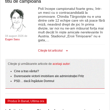
titlu de campioană
HARTA TIMIŞOAREI
Poli începe campionatul foarte greu, într-
LICEE, ŞCOLI ŞI GRĂDINIŢE DIN TIMIŞ
un meci cu o contracandidată la
promovare. Chindia Târgoviște nu e una
dintre cele 12 echipe care vin să joace fără
PRIMĂRIILE DIN TIMIŞ
miză, neavând drept de joc în prima
divizie, iar noi nu ne-am măsurat forța mai
SFATUL MEDICULUI
mult decât în niște amicale nerelevante în
Austria. Stadionul „Eroii Timișoarei” nu e
04 august 2026 de
Eugen Sasu
gata,
…
SFATURI JURIDICE
Citeşte tot articolul
Citeşte şi următoarele articole de
acelaşi autor
:
Cine a tras vântul?
Dureroasele victorii imobiliare ale administrației Fritz
PSD… dacă îngăduie Domnul
Produs în Banat
,
Ultima ora