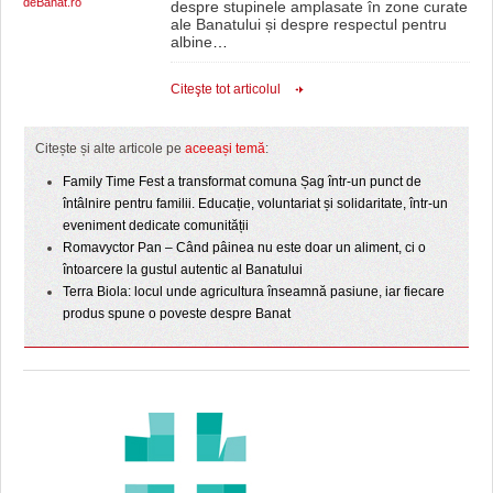
deBanat.ro
despre stupinele amplasate în zone curate
ale Banatului și despre respectul pentru
albine
…
Citeşte tot articolul
Citește și alte articole pe
aceeași temă
:
Family Time Fest a transformat comuna Șag într-un punct de
întâlnire pentru familii. Educație, voluntariat și solidaritate, într-un
eveniment dedicate comunității
Romavyctor Pan – Când pâinea nu este doar un aliment, ci o
întoarcere la gustul autentic al Banatului
Terra Biola: locul unde agricultura înseamnă pasiune, iar fiecare
produs spune o poveste despre Banat