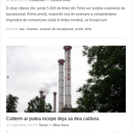
În doar câteva zile, peste 5.000 de tineri din Timiș vor susține examenul de
bacalaureat. Prima probă, respectiv cea de evaluare a competențelor
lingvistice de comunicare orală în limba română, va începe luni.
Etichete:
bac
,
examen
,
examen de bacalaureat
,
probe
,
timis
Colterm ar putea incepe deja sa dea caldura
23 septembrie 2014
în
Social
de
Silvia Suciu