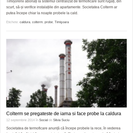
Timișorenii abonați la sistemul centralizat de termoficare sunt rugați, din
scurt, să-și verifice instalațiile din apartamente. Societatea Colterm ar
putea începe chiar la noapte probele la cald.
Etichete:
caldura
,
colterm
,
probe
,
Timişoara
Colterm se pregateste de iarna si face probe la caldura
12 septembrie 2014
în
Social
de
Silvia Suciu
Societatea de termoficare anunță că începe probele la rece, în vederea