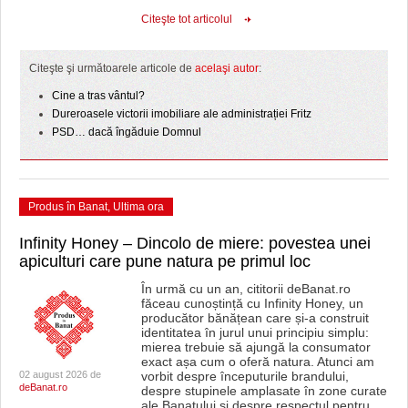
Citeşte tot articolul
Citeşte şi următoarele articole de
acelaşi autor
:
Cine a tras vântul?
Dureroasele victorii imobiliare ale administrației Fritz
PSD… dacă îngăduie Domnul
Produs în Banat
,
Ultima ora
Infinity Honey – Dincolo de miere: povestea unei
apiculturi care pune natura pe primul loc
În urmă cu un an, cititorii deBanat.ro
făceau cunoștință cu Infinity Honey, un
producător bănățean care și-a construit
identitatea în jurul unui principiu simplu:
mierea trebuie să ajungă la consumator
exact așa cum o oferă natura. Atunci am
02 august 2026 de
vorbit despre începuturile brandului,
deBanat.ro
despre stupinele amplasate în zone curate
ale Banatului și despre respectul pentru