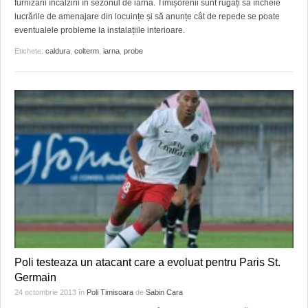
furnizării încălzirii în sezonul de iarnă. Timișorenii sunt rugați să încheie
lucrările de amenajare din locuințe și să anunțe cât de repede se poate
eventualele probleme la instalațiile interioare.
Etichete:
caldura
,
colterm
,
iarna
,
probe
Poli testeaza un atacant care a evoluat pentru Paris St.
Germain
24 octombrie 2013
în
Poli Timisoara
de
Sabin Cara