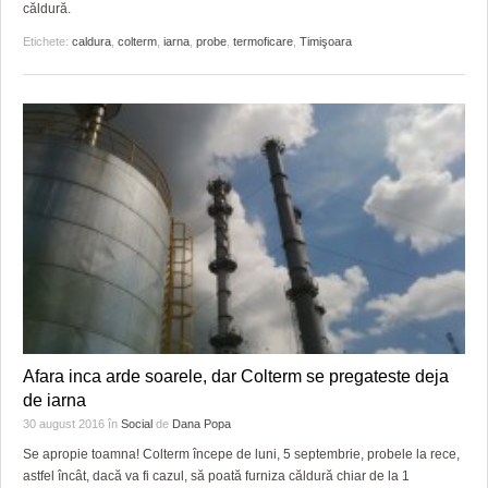
căldură.
Etichete:
caldura
,
colterm
,
iarna
,
probe
,
termoficare
,
Timişoara
Afara inca arde soarele, dar Colterm se pregateste deja
de iarna
30 august 2016
în
Social
de
Dana Popa
Se apropie toamna! Colterm începe de luni, 5 septembrie, probele la rece,
astfel încât, dacă va fi cazul, să poată furniza căldură chiar de la 1