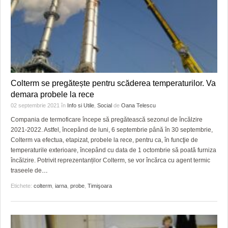
Colterm se pregătește pentru scăderea temperaturilor. Va
demara probele la rece
02 septembrie 2021
în
Info si Utile
,
Social
de
Oana Telescu
Compania de termoficare începe să pregătească sezonul de încălzire
2021-2022. Astfel, începând de luni, 6 septembrie până în 30 septembrie,
Colterm va efectua, etapizat, probele la rece, pentru ca, în funcţie de
temperaturile exterioare, începând cu data de 1 octombrie să poată furniza
încălzire. Potrivit reprezentanților Colterm, se vor încărca cu agent termic
traseele de
…
Etichete:
colterm
,
iarna
,
probe
,
Timişoara