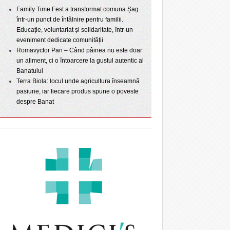
Family Time Fest a transformat comuna Șag
într-un punct de întâlnire pentru familii.
Educație, voluntariat și solidaritate, într-un
eveniment dedicate comunității
Romavyctor Pan – Când pâinea nu este doar
un aliment, ci o întoarcere la gustul autentic al
Banatului
Terra Biola: locul unde agricultura înseamnă
pasiune, iar fiecare produs spune o poveste
despre Banat