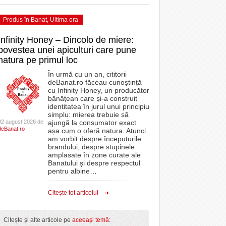
Produs în Banat
,
Ultima ora
Infinity Honey – Dincolo de miere:
povestea unei apiculturi care pune
natura pe primul loc
În urmă cu un an, cititorii
deBanat.ro făceau cunoștință
cu Infinity Honey, un producător
bănățean care și-a construit
identitatea în jurul unui principiu
simplu: mierea trebuie să
02 august 2026 de
ajungă la consumator exact
deBanat.ro
așa cum o oferă natura. Atunci
am vorbit despre începuturile
brandului, despre stupinele
amplasate în zone curate ale
Banatului și despre respectul
pentru albine
…
Citeşte tot articolul
Citește și alte articole pe
aceeași temă
: