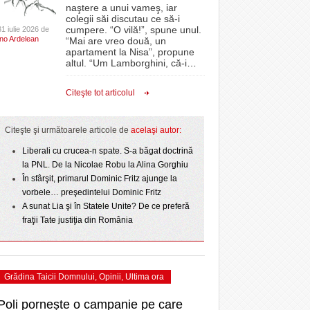
CLIPURI VIDEO
naştere a unui vameş, iar
- acum 1 zi
- 1
Sărbătoarea continuă! Zeci de mii de oameni
proiectelor derulate de instituție din fonduri
omovare
colegii săi discutau ce să-i
- 11 December 2025
au celebrat a treia seară la rând Ziua Timișoarei
JOCURI ONLINE
europene/FOTO
cumpere. “O vilă!”, spune unul.
31 iulie 2026 de
amentul cu o victorie
Ino Ardelean
- acum 2 zile
“Mai are vreo două, un
DIVERSE
apartament la Nisa”, propune
- 25 July 2026
ANAF oferă persoanelor fizice posibilitatea să
dicat
odus
altul. “Um Lamborghini, că-i
…
Iniţiativă inedită pentru Zilele Orașului
beneficieze de Declarația Unică 212
FARMACII DIN
învins o echipă de
- 25 November 2025
Sânnicolau: ziua de vineri va fi dedicată special
precompletată
TIMIŞOARA
Citeşte tot articolul
uly 2026
- 2 August 2026
talentelor locale
HARTA TIMIŞOAREI
Romanian Business Leaders lansează RBL
View all
- 19 November
Banat, prima filială din vestul țării
NL
LICEE, ŞCOLI ŞI
Citeşte şi următoarele articole de
acelaşi autor:
2025
e la
GRĂDINIŢE DIN TIMIŞ
July
Liberali cu crucea-n spate. S-a băgat doctrină
View all
PRIMĂRIILE DIN TIMIŞ
la PNL. De la Nicolae Robu la Alina Gorghiu
În sfârşit, primarul Dominic Fritz ajunge la
SFATUL MEDICULUI
vorbele… preşedintelui Dominic Fritz
SFATURI JURIDICE
A sunat Lia şi în Statele Unite? De ce preferă
fraţii Tate justiţia din România
Grădina Taicii Domnului
,
Opinii
,
Ultima ora
Poli pornește o campanie pe care