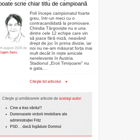
poate scrie chiar titlu de campioană
Poli începe campionatul foarte
greu, într-un meci cu o
contracandidată la promovare.
Chindia Târgoviște nu e una
dintre cele 12 echipe care vin
să joace fără miză, neavând
drept de joc în prima divizie, iar
noi nu ne-am măsurat forța mai
04 august 2026 de
Eugen Sasu
mult decât în niște amicale
nerelevante în Austria.
Stadionul „Eroii Timișoarei” nu
e gata,
…
Citeşte tot articolul
Citeşte şi următoarele articole de
acelaşi autor
:
Cine a tras vântul?
Dureroasele victorii imobiliare ale
administrației Fritz
PSD… dacă îngăduie Domnul