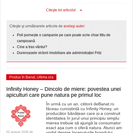
Citeşte tot articolul
Citeşte şi următoarele articole de
acelaşi autor
:
Poli pornește o campanie pe care poate scrie chiar titlu de
campioană
Cine a tras vântul?
Dureroasele victorii imobiliare ale administrației Fritz
Produs în Banat
,
Ultima ora
Infinity Honey – Dincolo de miere: povestea unei
apiculturi care pune natura pe primul loc
În urmă cu un an, cititorii deBanat.ro
făceau cunoștință cu Infinity Honey, un
producător bănățean care și-a construit
identitatea în jurul unui principiu simplu:
mierea trebuie să ajungă la consumator
exact așa cum o oferă natura. Atunci am
02 august 2026 de
vorbit despre începuturile brandului,