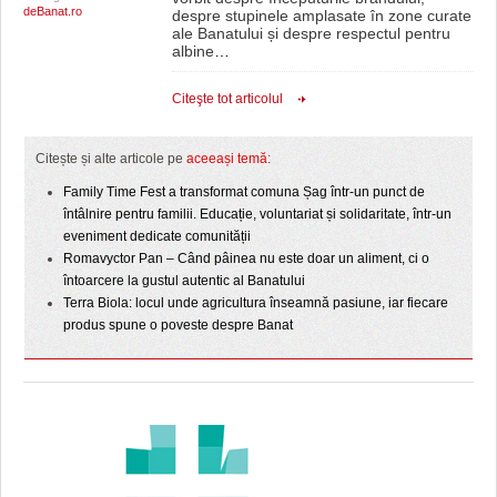
deBanat.ro
despre stupinele amplasate în zone curate
ale Banatului și despre respectul pentru
albine
…
Citeşte tot articolul
Citește și alte articole pe
aceeași temă
:
Family Time Fest a transformat comuna Șag într-un punct de
întâlnire pentru familii. Educație, voluntariat și solidaritate, într-un
eveniment dedicate comunității
Romavyctor Pan – Când pâinea nu este doar un aliment, ci o
întoarcere la gustul autentic al Banatului
Terra Biola: locul unde agricultura înseamnă pasiune, iar fiecare
produs spune o poveste despre Banat