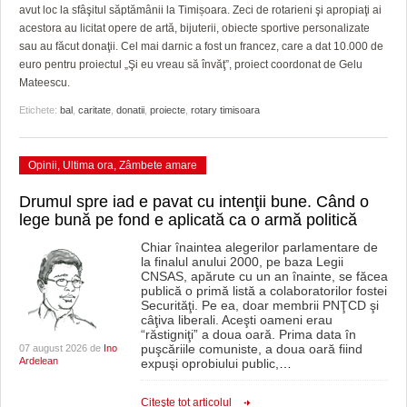
HARTA TIMIŞOAREI
avut loc la sfâşitul săptămânii la Timișoara. Zeci de rotarieni şi apropiaţi ai
acestora au licitat opere de artă, bijuterii, obiecte sportive personalizate
LICEE, ŞCOLI ŞI GRĂDINIŢE DIN TIMIŞ
sau au făcut donaţii. Cel mai darnic a fost un francez, care a dat 10.000 de
euro pentru proiectul „Şi eu vreau să învăţ”, proiect coordonat de Gelu
PRIMĂRIILE DIN TIMIŞ
Mateescu.
Etichete:
bal
,
caritate
,
donatii
,
proiecte
,
rotary timisoara
SFATUL MEDICULUI
SFATURI JURIDICE
Opinii
,
Ultima ora
,
Zâmbete amare
Drumul spre iad e pavat cu intenţii bune. Când o
lege bună pe fond e aplicată ca o armă politică
Chiar înaintea alegerilor parlamentare de
la finalul anului 2000, pe baza Legii
CNSAS, apărute cu un an înainte, se făcea
publică o primă listă a colaboratorilor fostei
Securităţi. Pe ea, doar membrii PNŢCD şi
câţiva liberali. Aceşti oameni erau
“răstigniţi” a doua oară. Prima data în
puşcăriile comuniste, a doua oară fiind
07 august 2026 de
Ino
Ardelean
expuşi oprobiului public,
…
Citeşte tot articolul