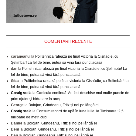
COMENTARII RECENTE
caraneanul
la
Politehnica ratează pe final victoria la Cisnădie, cu
Șelimbăr! La fel de bine, putea să vină fără punct acasă
dan
la
Politehnica ratează pe final victoria la Cisnădie, cu Șelimbăr! La
fel de bine, putea să vină fără punct acasă
Gica
la
Politehnica ratează pe final victoria la Cisnădie, cu Șelimbăr! La
fel de bine, putea să vină fără punct acasă
Costig stela
la
Canicula continuă. Au fost deschise mai multe puncte de
prim ajutor şi hidratare în oraș
George
la
Bolojan, Grindeanu, Fritz și noi pe lângă ei
Costig stela
la
Consum record de apă în luna iulie, la Timișoara: 2,5
milioane de metri cubi
Daniel
la
Bolojan, Grindeanu, Fritz și noi pe lângă ei
Beni
la
Bolojan, Grindeanu, Fritz și noi pe lângă ei
Dan
la
Bolojan, Grindeanu, Fritz și noi pe lângă ei