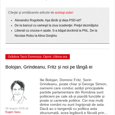
Citeşte şi următoarele articole de
acelaşi autor:
Alexandru Rogobete. Aşa tânăr şi deja PSD-ist?
De la bancul cu vameşii la ziua scadenţei. Preţul dezmăţului
Liberali cu crucea-n spate. S-a băgat doctrină la PNL. De la
Nicolae Robu la Alina Gorghiu
Grădina Taicii Domnului
,
Opinii
,
Ultima ora
Bolojan, Grindeanu, Fritz și noi pe lângă ei
Ilie Bolojan, Dominic Fritz, Sorin
Grindeanu, poate chiar și George Simion,
oamenii care conduc astăzi principalele
partide parlamentare din România sunt
politicieni pe cale să-și piardă funcțiile și
poate și carierele politice. Cei mai mulți
dintre români nu sunt îngrijorați de asta.
Dacă au o tangență cu politica asta
08 august 2026 de
Eugen Sasu
zbuciumată, acea legătură e făcută prin
…