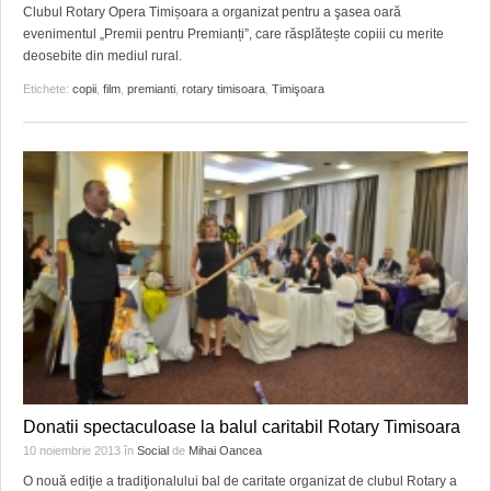
GRĂDINA TAICII DOMNULUI
CRONICĂ DE FILM
ACCIDENTE
Clubul Rotary Opera Timișoara a organizat pentru a şasea oară
evenimentul „Premii pentru Premianți”, care răsplătește copiii cu merite
ZIARISTU’ DE TERASĂ
UNDE MERGEM
ANUNŢURI
deosebite din mediul rural.
Etichete:
copii
,
film
,
premianti
,
rotary timisoara
,
Timişoara
CU OIŞTEA-N KIERKEGAARD
FILME DOCUMENTARE
INFO SI UTILE
FINANŢĂRI DE LA A LA Z
CLIPURI VIDEO
CULTURA
PE SURSE
JOCURI ONLINE
INVATAMANT
JUSTITIE
FILME DOCUMENTARE
CLIPURI VIDEO
JOCURI ONLINE
DIVERSE
Donatii spectaculoase la balul caritabil Rotary Timisoara
10 noiembrie 2013
în
Social
de
Mihai Oancea
FARMACII DIN TIMIŞOARA
O nouă ediţie a tradiţionalului bal de caritate organizat de clubul Rotary a