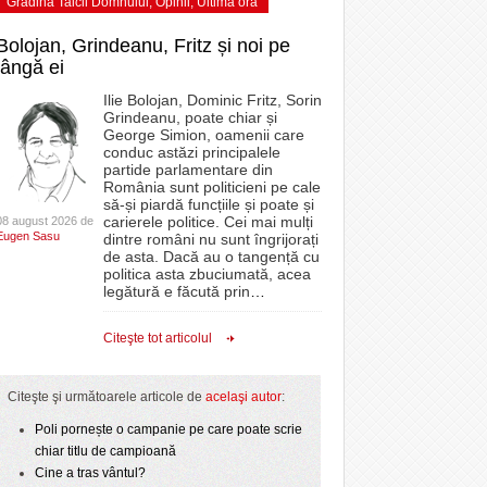
Grădina Taicii Domnului
,
Opinii
,
Ultima ora
Bolojan, Grindeanu, Fritz și noi pe
lângă ei
Ilie Bolojan, Dominic Fritz, Sorin
Grindeanu, poate chiar și
George Simion, oamenii care
conduc astăzi principalele
partide parlamentare din
România sunt politicieni pe cale
să-și piardă funcțiile și poate și
carierele politice. Cei mai mulți
08 august 2026 de
Eugen Sasu
dintre români nu sunt îngrijorați
de asta. Dacă au o tangență cu
politica asta zbuciumată, acea
legătură e făcută prin
…
Citeşte tot articolul
Citeşte şi următoarele articole de
acelaşi autor
:
Poli pornește o campanie pe care poate scrie
chiar titlu de campioană
Cine a tras vântul?