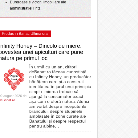
Dureroasele victorii imobiliare ale
administrației Fritz
Produs în Banat
,
Ultima ora
Infinity Honey – Dincolo de miere:
povestea unei apiculturi care pune
natura pe primul loc
În urmă cu un an, cititorii
deBanat.ro făceau cunoștință
cu Infinity Honey, un producător
bănățean care și-a construit
identitatea în jurul unui principiu
simplu: mierea trebuie să
02 august 2026 de
ajungă la consumator exact
deBanat.ro
așa cum o oferă natura. Atunci
am vorbit despre începuturile
brandului, despre stupinele
amplasate în zone curate ale
Banatului și despre respectul
pentru albine
…