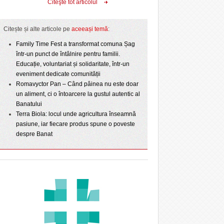
Citeşte tot articolul
Citește și alte articole pe
aceeași temă
:
Family Time Fest a transformat comuna Șag
într-un punct de întâlnire pentru familii.
Educație, voluntariat și solidaritate, într-un
eveniment dedicate comunității
Romavyctor Pan – Când pâinea nu este doar
un aliment, ci o întoarcere la gustul autentic al
Banatului
Terra Biola: locul unde agricultura înseamnă
pasiune, iar fiecare produs spune o poveste
despre Banat