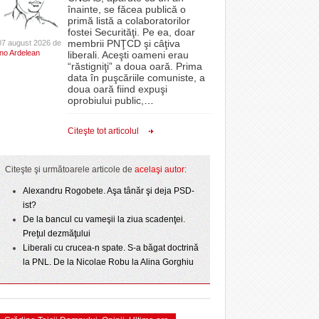
CLIPURI VIDEO
înainte, se făcea publică o
Politehnica bate
oră, a venit „ploaia”. Apa a fost asigurată de
proiectelor derulate de instituție din fonduri
primă listă a colaboratorilor
- 4
- 6 August 2026
- 11 December 2025
t o arată scorul
pompierii voluntari
JOCURI ONLINE
europene/FOTO
fostei Securităţi. Pe ea, doar
lor:
membrii PNŢCD şi câţiva
07 august 2026 de
DIVERSE
Ino Ardelean
Filmul „Ultimul ingredient”, o poveste a
liberali. Aceşti oameni erau
ANAF oferă persoanelor fizice posibilitatea să
“răstigniţi” a doua oară. Prima
r nu
Banatului în competiția internațională Food Film
epe Superliga în
beneficieze de Declarația Unică 212
FARMACII DIN
data în puşcăriile comuniste, a
- 5 August 2026
- 25 November 2025
gramate derby-urile
Menu/VIDEO
precompletată
TIMIŞOARA
doua oară fiind expuşi
2026
oprobiului public,
…
View all
HARTA TIMIŞOAREI
ct de
Romanian Business Leaders lansează RBL
 Toni
- 19 November
Banat, prima filială din vestul țării
LICEE, ŞCOLI ŞI
Citeşte tot articolul
2025
GRĂDINIŢE DIN TIMIŞ
View all
PRIMĂRIILE DIN TIMIŞ
Citeşte şi următoarele articole de
acelaşi autor:
SFATUL MEDICULUI
Alexandru Rogobete. Aşa tânăr şi deja PSD-
ist?
SFATURI JURIDICE
De la bancul cu vameşii la ziua scadenţei.
Preţul dezmăţului
Liberali cu crucea-n spate. S-a băgat doctrină
la PNL. De la Nicolae Robu la Alina Gorghiu