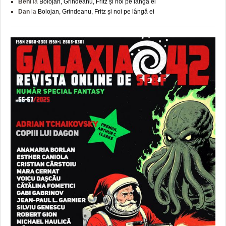
Beni
la
Bolojan, Grindeanu, Fritz și noi pe lângă ei
Dan
la
Bolojan, Grindeanu, Fritz și noi pe lângă ei