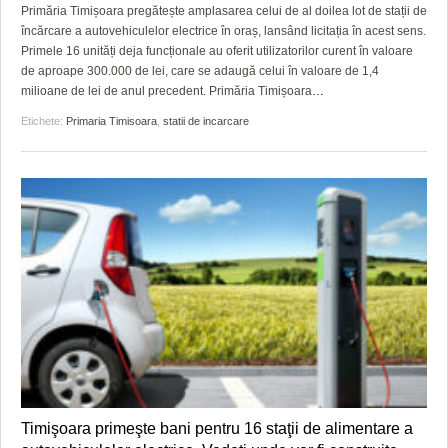
GRĂDINA TAICII DOMNULUI
CRONICĂ DE FILM
ACCIDENTE
Primăria Timișoara pregătește amplasarea celui de al doilea lot de stații de
încărcare a autovehiculelor electrice în oraș, lansând licitația în acest sens.
ZIARISTU’ DE TERASĂ
UNDE MERGEM
ANUNŢURI
Primele 16 unități deja funcționale au oferit utilizatorilor curent în valoare
de aproape 300.000 de lei, care se adaugă celui în valoare de 1,4
CU OIŞTEA-N KIERKEGAARD
FILME DOCUMENTARE
INFO SI UTILE
milioane de lei de anul precedent. Primăria Timișoara
…
Etichete:
Primaria Timisoara
,
statii de incarcare
FINANŢĂRI DE LA A LA Z
CLIPURI VIDEO
CULTURA
PE SURSE
JOCURI ONLINE
INVATAMANT
JUSTITIE
FILME DOCUMENTARE
CLIPURI VIDEO
JOCURI ONLINE
DIVERSE
FARMACII DIN TIMIŞOARA
Timişoara primeşte bani pentru 16 staţii de alimentare a