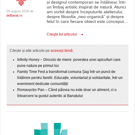
și designul contemporan se întâlnesc într-
un limbaj artistic inspirat de natură. Atunci
09 august 2026 de
am vorbit despre începuturile atelierului,
deBanat.ro
despre filosofia „neo-organică” și despre
felul în care fiecare obiect este conceput
…
Citeşte tot articolul
Citește și alte articole pe
aceeași temă
:
Infinity Honey – Dincolo de miere: povestea unei apiculturi care
pune natura pe primul loc
Family Time Fest a transformat comuna Șag într-un punct de
întâlnire pentru familii. Educație, voluntariat și solidaritate, într-un
eveniment dedicate comunității
Romavyctor Pan – Când pâinea nu este doar un aliment, ci o
întoarcere la gustul autentic al Banatului