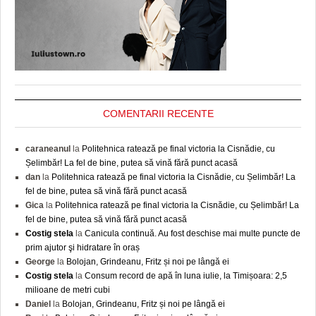
COMENTARII RECENTE
caraneanul
la
Politehnica ratează pe final victoria la Cisnădie, cu
Șelimbăr! La fel de bine, putea să vină fără punct acasă
dan
la
Politehnica ratează pe final victoria la Cisnădie, cu Șelimbăr! La
fel de bine, putea să vină fără punct acasă
Gica
la
Politehnica ratează pe final victoria la Cisnădie, cu Șelimbăr! La
fel de bine, putea să vină fără punct acasă
Costig stela
la
Canicula continuă. Au fost deschise mai multe puncte de
prim ajutor şi hidratare în oraș
George
la
Bolojan, Grindeanu, Fritz și noi pe lângă ei
Costig stela
la
Consum record de apă în luna iulie, la Timișoara: 2,5
milioane de metri cubi
Daniel
la
Bolojan, Grindeanu, Fritz și noi pe lângă ei