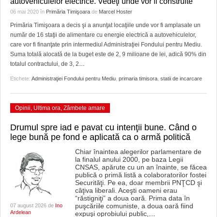
autovehiculelor electrice. Vedeţi unde vor fi construite
HARTA TIMIŞOAREI
06 mai 2020
în
Primăria Timişoara
de
Marcel Hoster
LICEE, ŞCOLI ŞI GRĂDINIŢE DIN TIMIŞ
Primăria Timişoara a decis şi a anunţat locaţiile unde vor fi amplasate un
număr de 16 staţii de alimentare cu energie electrică a autovehiculelor,
PRIMĂRIILE DIN TIMIŞ
care vor fi finanţate prin intermediul Administraţiei Fondului pentru Mediu.
Suma totală alocată de la buget este de 2, 9 milioane de lei, adică 90% din
SFATUL MEDICULUI
totalul contractului, de 3, 2
…
Etichete:
Administraţiei Fondului pentru Mediu
,
primaria timisora
,
statii de incarcare
SFATURI JURIDICE
Opinii
,
Ultima ora
,
Zâmbete amare
Drumul spre iad e pavat cu intenţii bune. Când o
lege bună pe fond e aplicată ca o armă politică
Chiar înaintea alegerilor parlamentare de
la finalul anului 2000, pe baza Legii
CNSAS, apărute cu un an înainte, se făcea
publică o primă listă a colaboratorilor fostei
Securităţi. Pe ea, doar membrii PNŢCD şi
câţiva liberali. Aceşti oameni erau
“răstigniţi” a doua oară. Prima data în
puşcăriile comuniste, a doua oară fiind
07 august 2026 de
Ino
Ardelean
expuşi oprobiului public,
…