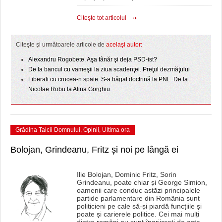
Citeşte tot articolul
Citeşte şi următoarele articole de
acelaşi autor:
Alexandru Rogobete. Aşa tânăr şi deja PSD-ist?
De la bancul cu vameşii la ziua scadenţei. Preţul dezmăţului
Liberali cu crucea-n spate. S-a băgat doctrină la PNL. De la
Nicolae Robu la Alina Gorghiu
Grădina Taicii Domnului
,
Opinii
,
Ultima ora
Bolojan, Grindeanu, Fritz și noi pe lângă ei
Ilie Bolojan, Dominic Fritz, Sorin
Grindeanu, poate chiar și George Simion,
oamenii care conduc astăzi principalele
partide parlamentare din România sunt
politicieni pe cale să-și piardă funcțiile și
poate și carierele politice. Cei mai mulți
dintre români nu sunt îngrijorați de asta.