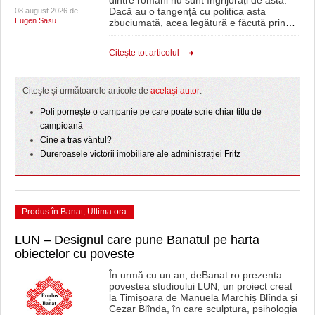
Dacă au o tangență cu politica asta
08 august 2026 de
Eugen Sasu
zbuciumată, acea legătură e făcută prin
…
Citeşte tot articolul
Citeşte şi următoarele articole de
acelaşi autor
:
Poli pornește o campanie pe care poate scrie chiar titlu de
campioană
Cine a tras vântul?
Dureroasele victorii imobiliare ale administrației Fritz
Produs în Banat
,
Ultima ora
LUN – Designul care pune Banatul pe harta
obiectelor cu poveste
În urmă cu un an, deBanat.ro prezenta
povestea studioului LUN, un proiect creat
la Timișoara de Manuela Marchiș Blînda și
Cezar Blînda, în care sculptura, psihologia