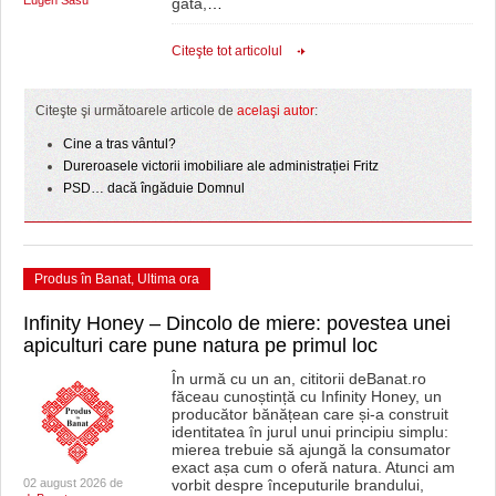
Eugen Sasu
gata,
…
Citeşte tot articolul
Citeşte şi următoarele articole de
acelaşi autor
:
Cine a tras vântul?
Dureroasele victorii imobiliare ale administrației Fritz
PSD… dacă îngăduie Domnul
Produs în Banat
,
Ultima ora
Infinity Honey – Dincolo de miere: povestea unei
apiculturi care pune natura pe primul loc
În urmă cu un an, cititorii deBanat.ro
făceau cunoștință cu Infinity Honey, un
producător bănățean care și-a construit
identitatea în jurul unui principiu simplu:
mierea trebuie să ajungă la consumator
exact așa cum o oferă natura. Atunci am
02 august 2026 de
vorbit despre începuturile brandului,