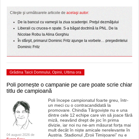
HARTA TIMIŞOAREI
Citeşte şi următoarele articole de
acelaşi autor:
LICEE, ŞCOLI ŞI GRĂDINIŢE DIN TIMIŞ
De la bancul cu vameşii la ziua scadenţei. Preţul dezmăţului
PRIMĂRIILE DIN TIMIŞ
Liberali cu crucea-n spate. S-a băgat doctrină la PNL. De la
Nicolae Robu la Alina Gorghiu
SFATUL MEDICULUI
În sfârşit, primarul Dominic Fritz ajunge la vorbele… preşedintelui
Dominic Fritz
SFATURI JURIDICE
Grădina Taicii Domnului
,
Opinii
,
Ultima ora
Poli pornește o campanie pe care poate scrie chiar
titlu de campioană
Poli începe campionatul foarte greu, într-
un meci cu o contracandidată la
promovare. Chindia Târgoviște nu e una
dintre cele 12 echipe care vin să joace fără
miză, neavând drept de joc în prima
divizie, iar noi nu ne-am măsurat forța mai
mult decât în niște amicale nerelevante în
Austria. Stadionul „Eroii Timișoarei” nu e
04 august 2026 de