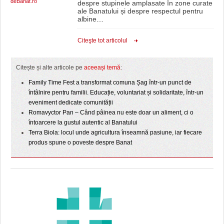
deBanat.ro
despre stupinele amplasate în zone curate
ale Banatului și despre respectul pentru
albine
…
Citeşte tot articolul
Citește și alte articole pe
aceeași temă
:
Family Time Fest a transformat comuna Șag într-un punct de
întâlnire pentru familii. Educație, voluntariat și solidaritate, într-un
eveniment dedicate comunității
Romavyctor Pan – Când pâinea nu este doar un aliment, ci o
întoarcere la gustul autentic al Banatului
Terra Biola: locul unde agricultura înseamnă pasiune, iar fiecare
produs spune o poveste despre Banat