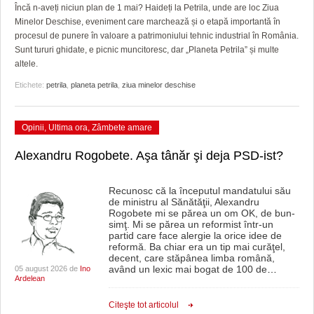
GRĂDINA TAICII DOMNULUI
CRONICĂ DE FILM
ACCIDENTE
Încă n-aveți niciun plan de 1 mai? Haideți la Petrila, unde are loc Ziua
Minelor Deschise, eveniment care marchează și o etapă importantă în
ZIARISTU’ DE TERASĂ
UNDE MERGEM
ANUNŢURI
procesul de punere în valoare a patrimoniului tehnic industrial în România.
Sunt tururi ghidate, e picnic muncitoresc, dar „Planeta Petrila” și multe
CU OIŞTEA-N KIERKEGAARD
FILME DOCUMENTARE
INFO SI UTILE
altele.
Etichete:
petrila
,
planeta petrila
,
ziua minelor deschise
FINANŢĂRI DE LA A LA Z
CLIPURI VIDEO
CULTURA
PE SURSE
JOCURI ONLINE
INVATAMANT
Opinii
,
Ultima ora
,
Zâmbete amare
JUSTITIE
Alexandru Rogobete. Aşa tânăr şi deja PSD-ist?
FILME DOCUMENTARE
Recunosc că la începutul mandatului său
de ministru al Sănătăţii, Alexandru
CLIPURI VIDEO
Rogobete mi se părea un om OK, de bun-
simţ. Mi se părea un reformist într-un
JOCURI ONLINE
partid care face alergie la orice idee de
reformă. Ba chiar era un tip mai curăţel,
decent, care stăpânea limba română,
DIVERSE
având un lexic mai bogat de 100 de
…
05 august 2026 de
Ino
Ardelean
FARMACII DIN TIMIŞOARA
Citeşte tot articolul