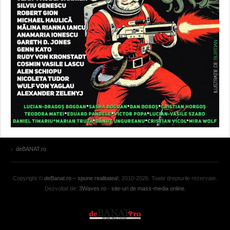
deBANAT.ro
Copyright ©
deBanat.ro – spune realitatea!
, 2010-2026. Toate drepturile rezervate.
Dezvoltat de:
3Waves.ro - site-uri de mass-media online.