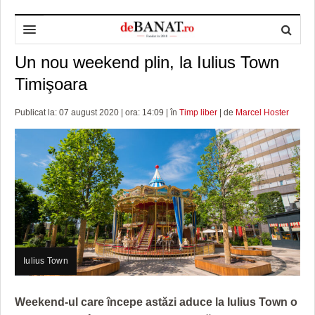
Un nou weekend plin, la Iulius Town
HOME
Timişoara
ADMINISTRAȚIE
DESPRE NOI
Publicat la: 07 august 2020 | ora: 14:09 | în
Timp liber
| de
Marcel Hoster
POLITICĂ
REDACȚIA DEBANAT
PRIMĂRIA TIMIŞOARA
SPORT
POLITICA DE COOKIES
CONSILIUL JUDEŢEAN TIMIŞ
POLITICA
OPINII
POLITICA DE CONFIDENȚIALITATE
PREFECTURA TIMIŞ
POLI TIMISOARA
TIMP LIBER ȘI CULTURĂ
FOTBAL JUDETEAN
DOSARELE DEBANAT
ECONOMIC
ALTE SPORTURI
ETICA LUCIDITĂȚII ASISTATE
TIMP LIBER
SĂNĂTATE
JURNAL DE CAMPANIE
ULTRAMARIN VA RECOMANDA
AFACERI
Iulius Town
MAI MULTE
ZÂMBETE AMARE
CULTURA
Weekend-ul care începe astăzi aduce la Iulius Town o