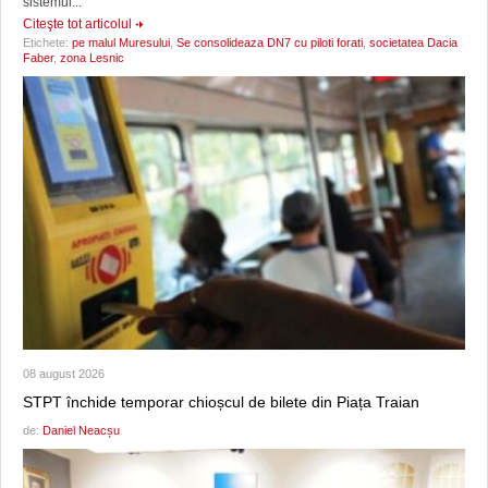
sistemul...
Citeşte tot articolul
Etichete:
pe malul Muresului
,
Se consolideaza DN7 cu piloti forati
,
societatea Dacia
Faber
,
zona Lesnic
08 august 2026
STPT închide temporar chioșcul de bilete din Piața Traian
de:
Daniel Neacșu