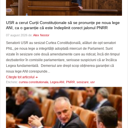
USR a cerut Curții Constituționale să se pronunțe pe noua lege
ANI, ca o garanție că este îndeplinit corect jalonul PNRR
07 august 2026 de:
Alex Nestor
Senatorii USR au sesizat Curtea Constituțională, alături de opt senatori
PNL, pe noua lege a integrității adoptată miercuri de Parlament. Sunt
vizate în sesizare cele două amendamente care au ridicat, încă din timpul
dezbaterilor în comisiile parlamentare, serioase suspiciuni că ar încălca
Legea fundamentală. Demersul are drept scop obținerea garanției că
noua lege ANI corespunde...
Citeşte tot articolul
Etichete:
curtea constitutionala
,
Legea ANI
,
PNRR
,
sesizare
,
usr