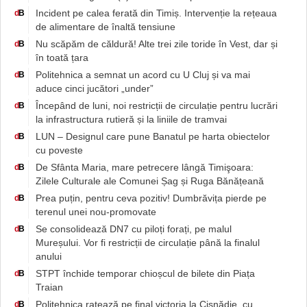
Incident pe calea ferată din Timiș. Intervenție la rețeaua
d
B
de alimentare de înaltă tensiune
Nu scăpăm de căldură! Alte trei zile toride în Vest, dar și
d
B
în toată țara
Politehnica a semnat un acord cu U Cluj și va mai
d
B
aduce cinci jucători „under”
Începând de luni, noi restricții de circulație pentru lucrări
d
B
la infrastructura rutieră și la liniile de tramvai
LUN – Designul care pune Banatul pe harta obiectelor
d
B
cu poveste
De Sfânta Maria, mare petrecere lângă Timişoara:
d
B
Zilele Culturale ale Comunei Șag și Ruga Bănățeană
Prea puțin, pentru ceva pozitiv! Dumbrăvița pierde pe
d
B
terenul unei nou-promovate
Se consolidează DN7 cu piloți forați, pe malul
d
B
Mureșului. Vor fi restricții de circulație până la finalul
anului
STPT închide temporar chioșcul de bilete din Piața
d
B
Traian
Politehnica ratează pe final victoria la Cisnădie, cu
d
B