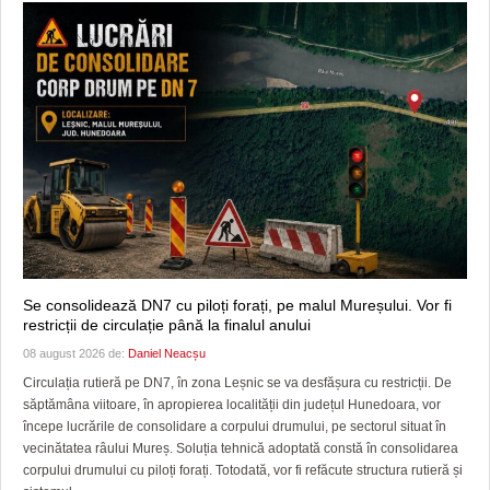
Se consolidează DN7 cu piloți forați, pe malul Mureșului. Vor fi
restricții de circulație până la finalul anului
08 august 2026 de:
Daniel Neacșu
Circulația rutieră pe DN7, în zona Leșnic se va desfășura cu restricții. De
săptămâna viitoare, în apropierea localității din județul Hunedoara, vor
începe lucrările de consolidare a corpului drumului, pe sectorul situat în
vecinătatea râului Mureș. Soluția tehnică adoptată constă în consolidarea
corpului drumului cu piloți forați. Totodată, vor fi refăcute structura rutieră și