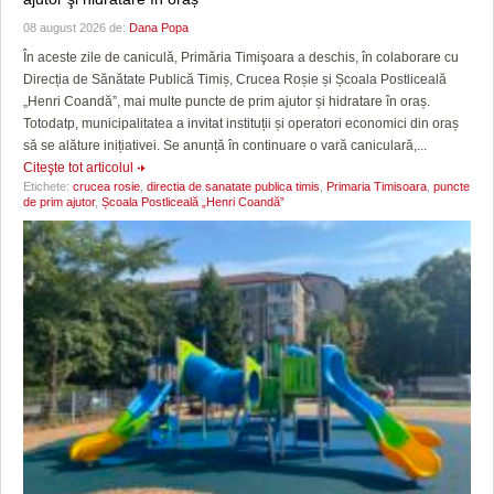
08 august 2026 de:
Dana Popa
În aceste zile de caniculă, Primăria Timişoara a deschis, în colaborare cu
Direcția de Sănătate Publică Timiș, Crucea Roșie și Școala Postliceală
„Henri Coandă”, mai multe puncte de prim ajutor și hidratare în oraș.
Totodatp, municipalitatea a invitat instituții și operatori economici din oraș
să se alăture inițiativei. Se anunță în continuare o vară caniculară,...
Citeşte tot articolul
Etichete:
crucea rosie
,
directia de sanatate publica timis
,
Primaria Timisoara
,
puncte
de prim ajutor
,
Școala Postliceală „Henri Coandă”