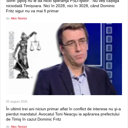
Sorin Şipoş nu le dă nicio speranţă PSD-iştilor: “Nu veți câștiga
niciodată Timișoara. Nici în 2028, nici în 3028, când Dominic
Fritz sigur nu va mai fi primar
de:
Alex Nestor
05 august 2026
În ultimii trei ani niciun primar aflat în conflict de interese nu şi-a
pierdut mandatul. Avocatul Toni Neacşu ia apărarea prefectului
de Timiş în cazul Dominic Fritz
de:
Alex Nestor