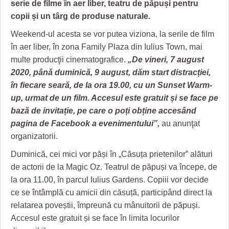
GRĂDINA TAICII DOMNULUI
CRONICĂ DE FILM
ACCIDENTE
serie de filme în aer liber, teatru de păpuși pentru
copii și un târg de produse naturale.
ZIARISTU’ DE TERASĂ
UNDE MERGEM
ANUNŢURI
Weekend-ul acesta se vor putea viziona, la serile de film
CU OIŞTEA-N KIERKEGAARD
FILME DOCUMENTARE
INFO SI UTILE
în aer liber, în zona Family Plaza din Iulius Town, mai
multe producţii cinematografice.
„De vineri, 7 august
FINANŢĂRI DE LA A LA Z
CLIPURI VIDEO
CULTURA
2020, până duminică, 9 august, dăm start distracției,
în fiecare seară, de la ora 19.00, cu un Sunset Warm-
PE SURSE
JOCURI ONLINE
INVATAMANT
up, urmat de un film. Accesul este gratuit și se face pe
JUSTITIE
bază de invitație, pe care o poți obține accesând
pagina de Facebook a evenimentului”,
au anunţat
FILME DOCUMENTARE
organizatorii.
CLIPURI VIDEO
Duminică, cei mici vor păși în „Căsuța prietenilor” alături
de actorii de la Magic Oz. Teatrul de păpuși va începe, de
JOCURI ONLINE
la ora 11.00, în parcul Iulius Gardens. Copiii vor decide
DIVERSE
ce se întâmplă cu amicii din căsuță, participând direct la
relatarea poveștii, împreună cu mânuitorii de păpuși.
FARMACII DIN TIMIŞOARA
Accesul este gratuit și se face în limita locurilor