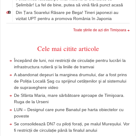
Șelimbăr! La fel de bine, putea să vină fără punct acasă
Din Țara Soarelui Răsare pe Bega! Tineri japonezi au
d
B
vizitat UPT pentru a promova România în Japonia
Toate știrile de azi din Timișoara
Cele mai citite articole
Începând de luni, noi restricții de circulație pentru lucrări la
infrastructura rutieră și la liniile de tramvai
A abandonat deşeuri la marginea drumului, dar a fost prins
de Poliția Locală Șag cu sprijinul cetățenilor şi al sistemului
de supraveghere video
De Sfânta Maria, mare sărbătoare aproape de Timişoara.
Ruga de la Urseni
LUN – Designul care pune Banatul pe harta obiectelor cu
poveste
Se consolidează DN7 cu piloți forați, pe malul Mureșului. Vor
fi restricții de circulație până la finalul anului