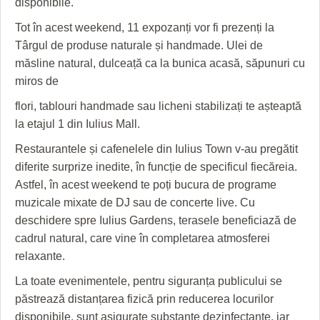
disponibile.
HARTA TIMIŞOAREI
Tot în acest weekend, 11 expozanți vor fi prezenți la
LICEE, ŞCOLI ŞI GRĂDINIŢE DIN TIMIŞ
Târgul de produse naturale și handmade. Ulei de
măsline natural, dulceață ca la bunica acasă, săpunuri cu
PRIMĂRIILE DIN TIMIŞ
miros de
SFATUL MEDICULUI
flori, tablouri handmade sau licheni stabilizați te așteaptă
SFATURI JURIDICE
la etajul 1 din Iulius Mall.
Restaurantele și cafenelele din Iulius Town v-au pregătit
diferite surprize inedite, în funcție de specificul fiecăreia.
Astfel, în acest weekend te poți bucura de programe
muzicale mixate de DJ sau de concerte live. Cu
deschidere spre Iulius Gardens, terasele beneficiază de
cadrul natural, care vine în completarea atmosferei
relaxante.
La toate evenimentele, pentru siguranța publicului se
păstrează distanțarea fizică prin reducerea locurilor
disponibile, sunt asigurate substanțe dezinfectante, iar