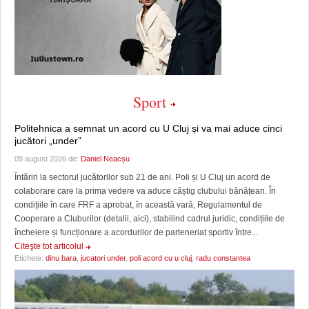
Sport
Politehnica a semnat un acord cu U Cluj și va mai aduce cinci
jucători „under”
09 august 2026 de:
Daniel Neacșu
Întăriri la sectorul jucătorilor sub 21 de ani. Poli și U Cluj un acord de
colaborare care la prima vedere va aduce câștig clubului bănățean. În
condițiile în care FRF a aprobat, în această vară, Regulamentul de
Cooperare a Cluburilor (detalii, aici), stabilind cadrul juridic, condițiile de
încheiere și funcționare a acordurilor de parteneriat sportiv între...
Citeşte tot articolul
Etichete:
dinu bara
,
jucatori under
,
poli acord cu u cluj
,
radu constantea