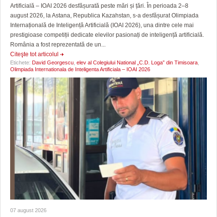
Artificială – IOAI 2026 desfășurată peste mări și țări. În perioada 2–8
august 2026, la Astana, Republica Kazahstan, s-a desfășurat Olimpiada
Internațională de Inteligență Artificială (IOAI 2026), una dintre cele mai
prestigioase competiții dedicate elevilor pasionați de inteligență artificială.
România a fost reprezentată de un...
Citeşte tot articolul
Etichete:
David Georgescu
,
elev al Colegiului National „C.D. Loga” din Timisoara
,
Olimpiada Internationala de Inteligenta Artificiala – IOAI 2026
07 august 2026