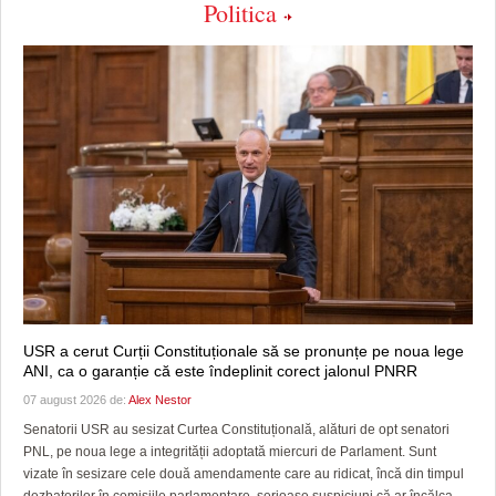
Politica
USR a cerut Curții Constituționale să se pronunțe pe noua lege
ANI, ca o garanție că este îndeplinit corect jalonul PNRR
07 august 2026 de:
Alex Nestor
Senatorii USR au sesizat Curtea Constituțională, alături de opt senatori
PNL, pe noua lege a integrității adoptată miercuri de Parlament. Sunt
vizate în sesizare cele două amendamente care au ridicat, încă din timpul