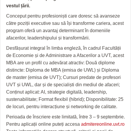
HARTA TIMIŞOAREI
vestul țării.
LICEE, ŞCOLI ŞI GRĂDINIŢE DIN TIMIŞ
Conceput pentru profesioniști care doresc să avanseze
către poziții executive sau să își transforme cariera, acest
PRIMĂRIILE DIN TIMIŞ
program oferă un avantaj determinant în domeniile
afacerilor, leadershipului și transformării.
SFATUL MEDICULUI
Desfășurat integral în limba engleză, în cadrul Facultății
SFATURI JURIDICE
de Economie și de Administrare a Afacerilor a UVT, acest
MBA are un profil cu adevărat atractiv: Două diplome
distincte: Diploma de MBA (emisa de UWL) și Diploma
de master (emisa de UVT); Cursuri predate de profesori
UVT și UWL, dar și de specialiști din mediul de afaceri;
Conținut aplicat: AI, strategie digitală, leadership,
sustenabilitate; Format flexibil (hibrid); Disponibilitate: 25
de locuri, pentru interacțiune și networking de calitate.
Perioada de înscriere este limitată, între 3 – 9 septembrie.
Pentru aplicații online puteți accesa
admitereonline.uvt.ro