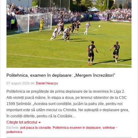
Politehnica, examen în deplasare: „Mergem încrezători”
07 august 2026 de:
Daniel Neacșu
Politehnica se pregătește de prima deplasare de la revenirea în Liga 2.
Alb-violeții joacă mâine, în etapa a doua, pe terenul sibienilor de la CSC
1599 Șelimbăr. „Acestea sunt condițiile, jucăm la patru zile, pentru noi
important este să uităm meciul cu Chindia. Ne așteaptă o deplasare grea,
în condiții diferite, pentru că la Cisnădie...
Citeşte tot articolul
Etichete:
poli joaca la cisnadie
,
Politehnica examen in deplasare
,
selimbar -
politehnica