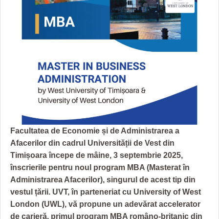
GRĂDINA TAICII DOMNULUI
CRONICĂ DE FILM
ACCIDENTE
ZIARISTU’ DE TERASĂ
UNDE MERGEM
ANUNŢURI
CU OIŞTEA-N KIERKEGAARD
FILME DOCUMENTARE
INFO SI UTILE
FINANŢĂRI DE LA A LA Z
CLIPURI VIDEO
CULTURA
PE SURSE
JOCURI ONLINE
INVATAMANT
JUSTITIE
FILME DOCUMENTARE
Facultatea de Economie și de Administrarea a
CLIPURI VIDEO
Afacerilor din cadrul Universității de Vest din
Timișoara începe de mâine, 3 septembrie 2025,
JOCURI ONLINE
înscrierile pentru noul program MBA (Masterat în
Administrarea Afacerilor), singurul de acest tip din
DIVERSE
vestul țării. UVT, în parteneriat cu University of West
FARMACII DIN TIMIŞOARA
London (UWL), vă propune un adevărat accelerator
de carieră, primul program MBA româno-britanic din