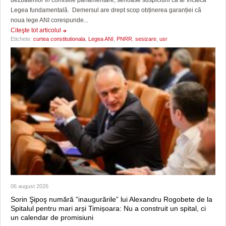
dezbaterilor în comisiile parlamentare, serioase suspiciuni că ar încălca
Legea fundamentală. Demersul are drept scop obținerea garanției că
noua lege ANI corespunde...
Citeşte tot articolul
Etichete:
curtea constitutionala
,
Legea ANI
,
PNRR
,
sesizare
,
usr
06 august 2026
Sorin Şipoş numără “inaugurările” lui Alexandru Rogobete de la
Spitalul pentru mari arși Timișoara: Nu a construit un spital, ci
un calendar de promisiuni