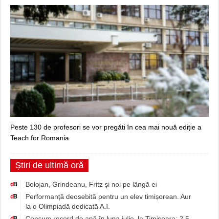
Peste 130 de profesori se vor pregăti în cea mai nouă ediție a
Teach for Romania
Știri de ultimă oră
Bolojan, Grindeanu, Fritz și noi pe lângă ei
d
B
Performanță deosebită pentru un elev timișorean. Aur
d
B
la o Olimpiadă dedicată A.I.
Consum record de apă în luna iulie, la Timișoara: 2,5
d
B