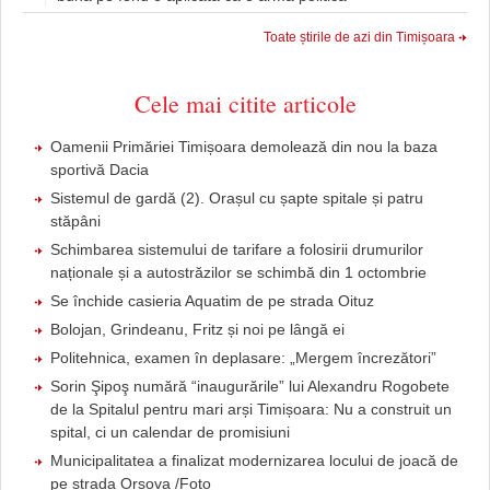
Toate știrile de azi din Timișoara
Cele mai citite articole
Oamenii Primăriei Timișoara demolează din nou la baza
sportivă Dacia
Sistemul de gardă (2). Orașul cu șapte spitale și patru
stăpâni
Schimbarea sistemului de tarifare a folosirii drumurilor
naționale și a autostrăzilor se schimbă din 1 octombrie
Se închide casieria Aquatim de pe strada Oituz
Bolojan, Grindeanu, Fritz și noi pe lângă ei
Politehnica, examen în deplasare: „Mergem încrezători”
Sorin Şipoş numără “inaugurările” lui Alexandru Rogobete
de la Spitalul pentru mari arși Timișoara: Nu a construit un
spital, ci un calendar de promisiuni
Municipalitatea a finalizat modernizarea locului de joacă de
pe strada Orșova /Foto