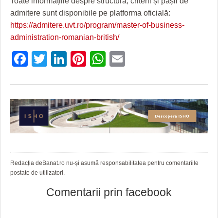
Toate informațiile despre structură, criterii și pașii de
admitere sunt disponibile pe platforma oficială:
https://admitere.uvt.ro/program/master-of-business-
administration-romanian-british/
Facebook
Twitter
LinkedIn
Pinterest
WhatsApp
Email
Redacția deBanat.ro nu-și asumă responsabilitatea pentru comentariile
postate de utilizatori.
Comentarii prin facebook