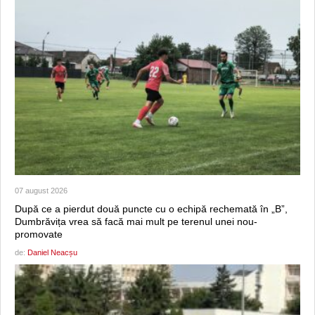
07 august 2026
După ce a pierdut două puncte cu o echipă rechemată în „B”,
Dumbrăvița vrea să facă mai mult pe terenul unei nou-
promovate
de:
Daniel Neacșu