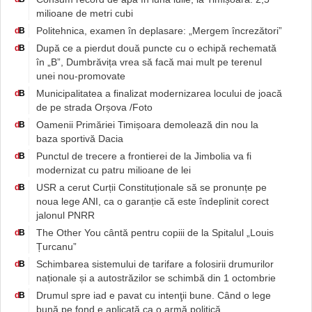
milioane de metri cubi
Politehnica, examen în deplasare: „Mergem încrezători”
d
B
După ce a pierdut două puncte cu o echipă rechemată
d
B
în „B”, Dumbrăvița vrea să facă mai mult pe terenul
unei nou-promovate
Municipalitatea a finalizat modernizarea locului de joacă
d
B
de pe strada Orșova /Foto
Oamenii Primăriei Timișoara demolează din nou la
d
B
baza sportivă Dacia
Punctul de trecere a frontierei de la Jimbolia va fi
d
B
modernizat cu patru milioane de lei
USR a cerut Curții Constituționale să se pronunțe pe
d
B
noua lege ANI, ca o garanție că este îndeplinit corect
jalonul PNRR
The Other You cântă pentru copiii de la Spitalul „Louis
d
B
Țurcanu”
Schimbarea sistemului de tarifare a folosirii drumurilor
d
B
naționale și a autostrăzilor se schimbă din 1 octombrie
Drumul spre iad e pavat cu intenţii bune. Când o lege
d
B
bună pe fond e aplicată ca o armă politică