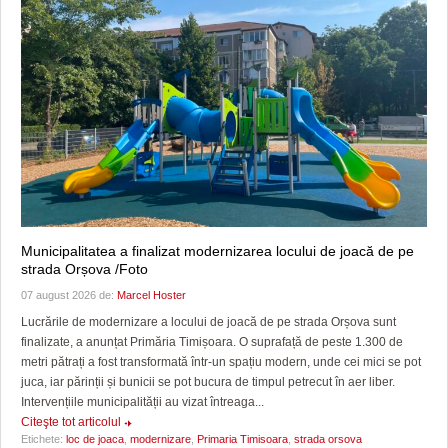
Municipalitatea a finalizat modernizarea locului de joacă de pe
strada Orșova /Foto
07 august 2026 de:
Marcel Hoster
Lucrările de modernizare a locului de joacă de pe strada Orșova sunt
finalizate, a anunțat Primăria Timișoara. O suprafață de peste 1.300 de
metri pătrați a fost transformată într-un spațiu modern, unde cei mici se pot
juca, iar părinții și bunicii se pot bucura de timpul petrecut în aer liber.
Intervențiile municipalității au vizat întreaga...
Citeşte tot articolul
Etichete:
loc de joaca
,
modernizare
,
Primaria Timisoara
,
strada orsova