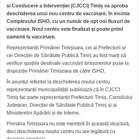
GRĂDINA TAICII DOMNULUI
CRONICĂ DE FILM
ACCIDENTE
și Conducere a Intervenției (CJCCI) Timiș va aproba
deschiderea unui nou centru de vaccinare, în incinta
ZIARISTU’ DE TERASĂ
UNDE MERGEM
ANUNŢURI
Complexului ISHO, cu un număr de opt noi fluxuri de
CU OIŞTEA-N KIERKEGAARD
FILME DOCUMENTARE
INFO SI UTILE
vaccinare. Noul centru este finalizat și poate primi
oamenii la vaccinare.
FINANŢĂRI DE LA A LA Z
CLIPURI VIDEO
CULTURA
Reprezentanții Primăriei Timișoara, cei ai Prefecturii și
PE SURSE
JOCURI ONLINE
INVATAMANT
cei Direcției de Sănătate Publică Timiș au fost marți să
verifice spațiile destinate vaccinării timișorenilor puse la
JUSTITIE
dispoziție Primăriei Timișoara de către ISHO.
FILME DOCUMENTARE
În anunțul referitor la deschiderea noului centru,
reprezentanții municipalității subliniază că în CJCCI
CLIPURI VIDEO
Timiș fac parte reprezentanții Prefecturii Timiș, Consiliului
JOCURI ONLINE
Județean, Direcției de Sănătate Publică Timiș și ai
Ministerelor Apărării și de Interne.
DIVERSE
Primăria Timișoara nu este membră în această structură,
FARMACII DIN TIMIŞOARA
deci deschiderea noului centru nu are legătură cu