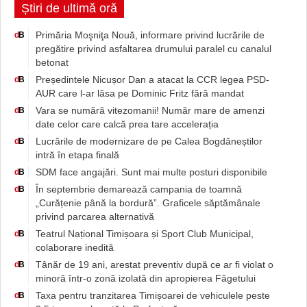
Știri de ultimă oră
Primăria Moşniţa Nouă, informare privind lucrările de
d
B
pregătire privind asfaltarea drumului paralel cu canalul
betonat
Președintele Nicușor Dan a atacat la CCR legea PSD-
d
B
AUR care l-ar lăsa pe Dominic Fritz fără mandat
Vara se numără vitezomanii! Număr mare de amenzi
d
B
date celor care calcă prea tare accelerația
Lucrările de modernizare de pe Calea Bogdăneștilor
d
B
intră în etapa finală
SDM face angajări. Sunt mai multe posturi disponibile
d
B
În septembrie demarează campania de toamnă
d
B
„Curățenie până la bordură”. Graficele săptămânale
privind parcarea alternativă
Teatrul Național Timișoara și Sport Club Municipal,
d
B
colaborare inedită
Tânăr de 19 ani, arestat preventiv după ce ar fi violat o
d
B
minoră într-o zonă izolată din apropierea Făgetului
Taxa pentru tranzitarea Timișoarei de vehiculele peste
d
B