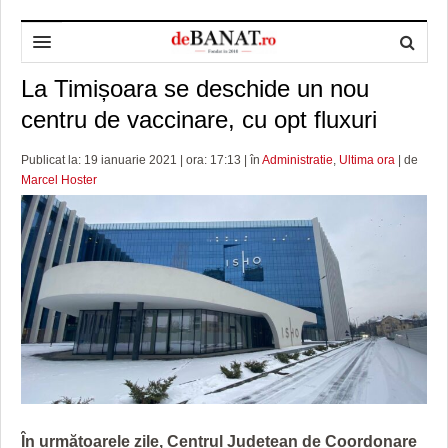
La Timișoara se deschide un nou
HOME
centru de vaccinare, cu opt fluxuri
ADMINISTRAȚIE
DESPRE NOI
Publicat la: 19 ianuarie 2021 | ora: 17:13 | în
Administratie
,
Ultima ora
| de
POLITICĂ
REDACȚIA DEBANAT
PRIMĂRIA TIMIŞOARA
Marcel Hoster
SPORT
POLITICA DE COOKIES
CONSILIUL JUDEŢEAN TIMIŞ
POLITICA
OPINII
POLITICA DE CONFIDENȚIALITATE
PREFECTURA TIMIŞ
POLI TIMISOARA
TIMP LIBER ȘI CULTURĂ
FOTBAL JUDETEAN
DOSARELE DEBANAT
ECONOMIC
ALTE SPORTURI
ETICA LUCIDITĂȚII ASISTATE
TIMP LIBER
SĂNĂTATE
JURNAL DE CAMPANIE
ULTRAMARIN VA RECOMANDA
AFACERI
MAI MULTE
ZÂMBETE AMARE
CULTURA
În următoarele zile, Centrul Județean de Coordonare