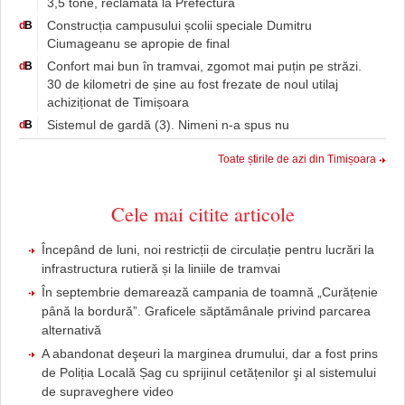
3,5 tone, reclamată la Prefectură
Construcția campusului școlii speciale Dumitru
d
B
Ciumageanu se apropie de final
Confort mai bun în tramvai, zgomot mai puțin pe străzi.
d
B
30 de kilometri de șine au fost frezate de noul utilaj
achiziționat de Timișoara
Sistemul de gardă (3). Nimeni n-a spus nu
d
B
Toate știrile de azi din Timișoara
Cele mai citite articole
Începând de luni, noi restricții de circulație pentru lucrări la
infrastructura rutieră și la liniile de tramvai
În septembrie demarează campania de toamnă „Curățenie
până la bordură”. Graficele săptămânale privind parcarea
alternativă
A abandonat deşeuri la marginea drumului, dar a fost prins
de Poliția Locală Șag cu sprijinul cetățenilor şi al sistemului
de supraveghere video