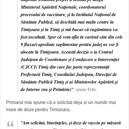
Ministerul Apărării Naționale, coordonatorul
procesului de vaccinare, și la Institutul Național de
Sănătate Publică, să deschidă mai multe centre în
Timișoara și în Timiș și mă bucur că rugămintea i-a
fost ascultată. Sper că vom afla în curând câte din cele
9 fluxuri aprobate suplimentar pentru județ ne vor fi
alocate la Timișoara. Această decizie o ia Centrul
Județean de Coordonare și Conducere a Intervenției
(CJCCI) Timiș din care fac parte reprezentanții
Prefecturii Timiș, Consiliului Județean, Direcției de
Sănătate Publică Timiș și ai Ministerelor Apărării și
de Interne (nu și Primăria)”
, spune Fritz.
Primarul mai spune că a solicitat deja și un număr mai
mare de doze pentru Timișoara.
”Am solicitat, bineînțeles, și doze de vaccin pe măsură