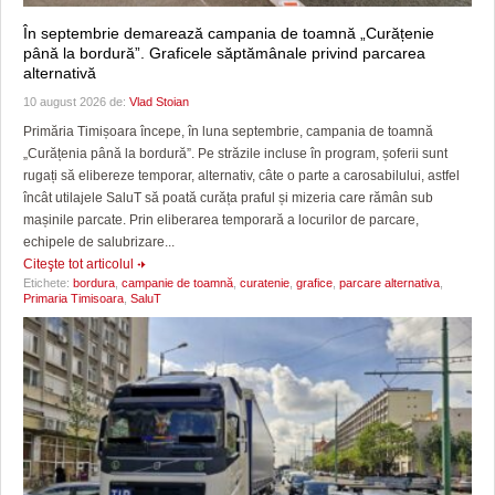
În septembrie demarează campania de toamnă „Curățenie
până la bordură”. Graficele săptămânale privind parcarea
alternativă
10 august 2026 de:
Vlad Stoian
Primăria Timișoara începe, în luna septembrie, campania de toamnă
„Curățenia până la bordură”. Pe străzile incluse în program, șoferii sunt
rugați să elibereze temporar, alternativ, câte o parte a carosabilului, astfel
încât utilajele SaluT să poată curăța praful și mizeria care rămân sub
mașinile parcate. Prin eliberarea temporară a locurilor de parcare,
echipele de salubrizare...
Citeşte tot articolul
Etichete:
bordura
,
campanie de toamnă
,
curatenie
,
grafice
,
parcare alternativa
,
Primaria Timisoara
,
SaluT