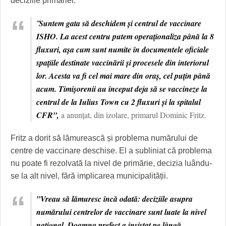
deciziile primăriei.
HARTA TIMIŞOAREI
˝Suntem gata să deschidem și centrul de vaccinare
LICEE, ŞCOLI ŞI GRĂDINIŢE DIN TIMIŞ
ISHO. La acest centru putem operaționaliza până la 8
PRIMĂRIILE DIN TIMIŞ
fluxuri, așa cum sunt numite în documentele oficiale
spațiile destinate vaccinării și procesele din interiorul
SFATUL MEDICULUI
lor. Acesta va fi cel mai mare din oraș, cel puțin până
SFATURI JURIDICE
acum. Timișorenii au început deja să se vaccineze la
centrul de la Iulius Town cu 2 fluxuri și la spitalul
CFR”,
a anunțat, din izolare, primarul Dominic Fritz.
Fritz a dorit să lămurească și problema numărului de
centre de vaccinare deschise. El a subliniat că problema
nu poate fi rezolvată la nivel de primărie, decizia luându-
se la alt nivel, fără implicarea municipalității.
”Vreau să lămuresc încă odată: deciziile asupra
numărului centrelor de vaccinare sunt luate la nivel
național. Doamna prefect a insistat pe lângă