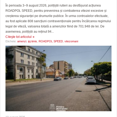
În perioada 3–9 august 2026, polițiștii rutieri au desfășurat acțiunea
ROADPOL SPEED, pentru prevenirea și combaterea vitezei excesive și
creșterea siguranței pe drumurile publice. În urma controalelor efectuate,
au fost aplicate 808 sancțiuni contravenționale pentru încălcarea regimului
legal de viteză, valoarea totală a amenzilor fiind de 701.948 de lei. De
asemenea, polițiștii au reținut 94...
Citeşte tot articolul
Etichete:
amenzi
,
ipj timis
,
ROADPOL SPEED
,
vitezomani