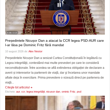
Președintele Nicușor Dan a atacat la CCR legea PSD-AUR care
l-ar lăsa pe Dominic Fritz fără mandat
10 august 2026 de:
Alex Nestor
Președintele Nicușor Dan a sesizat Curtea Constituțională în legătură cu
Legea integrităţii, contestând mai multe prevederi pe care le consideră
neconstituționale. Între acestea se află extinderea obligației de declarare a
averii și intereselor la partenerii de viață, dar şi încetarea unor mandate
aflate deja în exercitare. Prima prevedere o vizează direct pe partenera de
viaţă...
Citeşte tot articolul
Etichete:
aur
,
ccr
,
legea integrității
,
nicusor dan
,
ominic Fritz
,
psd