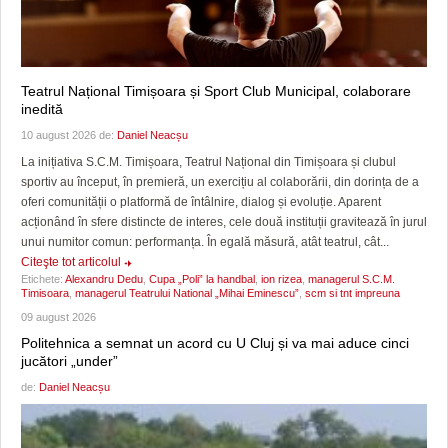
Teatrul Național Timișoara și Sport Club Municipal, colaborare
inedită
10 august 2026 de:
Daniel Neacșu
La inițiativa S.C.M. Timișoara, Teatrul Național din Timișoara și clubul
sportiv au început, în premieră, un exercițiu al colaborării, din dorința de a
oferi comunității o platformă de întâlnire, dialog și evoluție. Aparent
acționând în sfere distincte de interes, cele două instituții gravitează în jurul
unui numitor comun: performanța. În egală măsură, atât teatrul, cât...
Citeşte tot articolul
Etichete:
Alexandru Dedu
,
Cupa „Poli” la handbal
,
ion rizea
,
managerul S.C.M.
Timisoara
,
managerul Teatrului National „Mihai Eminescu”
,
scm si tnt impreuna
09 august 2026
Politehnica a semnat un acord cu U Cluj și va mai aduce cinci
jucători „under”
de:
Daniel Neacșu