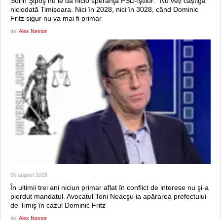
Sorin Şipoş nu le dă nicio speranţă PSD-iştilor: “Nu veți câștiga
niciodată Timișoara. Nici în 2028, nici în 3028, când Dominic
Fritz sigur nu va mai fi primar
de:
Alex Nestor
05 august 2026
În ultimii trei ani niciun primar aflat în conflict de interese nu şi-a
pierdut mandatul. Avocatul Toni Neacşu ia apărarea prefectului
de Timiş în cazul Dominic Fritz
de:
Alex Nestor