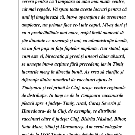
cererii pentru ca Timișoara să aibă mai multe centre,
cât mai repede. Vă spun toate aceste lucruri pentru că
unii își imaginează că, într-o operațiune de asemenea
amploare, un primar face ce-l taie capul. Mi-aș dori și
eu o predictibilitate mai mare, astfel încât oamenii să
știe dinainte ce urmează și noi, ca administrație locală,
să nu fim puși în fața faptelor împlinite. Dar statul, așa
cum este el, birocratic și greoi și uneori chiar absurd,
se urnește într-o acțiune fără precedent, iar în Timiș
lucrurile merg în direcția bună. Aș vrea să clarific și
diferența dintre numărul de vaccinuri ajuns la
Timișoara și cel primit la Cluj, orașe-centre regionale
de distribuție. În timp ce de la Timișoara vaccinurile
pleacă spre 4 județe- Timiș, Arad, Caraș Severin și
Hunedoara- de la Cluj, de exemplu, se distribuie
vaccinuri către 6 județe: Cluj, Bistrița Năsăud, Bihor,
Satu Mare, Sălaj și Maramureș. Am cerut colegilor
mei de la DSP Timiș o situație detaliată să știm câte