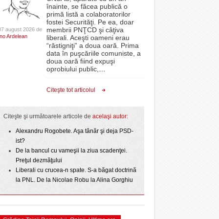
CLIPURI VIDEO
înainte, se făcea publică o
Filmul „Ultimul ingredient”, o poveste a
epe Superliga în
proiectelor derulate de instituție din fonduri
primă listă a colaboratorilor
Banatului în competiția internațională Food Film
- 11 December 2025
gramate derby-urile
JOCURI ONLINE
europene/FOTO
fostei Securităţi. Pe ea, doar
lor:
- 5 August 2026
2026
Menu/VIDEO
membrii PNŢCD şi câţiva
07 august 2026 de
DIVERSE
Ino Ardelean
liberali. Aceşti oameni erau
ANAF oferă persoanelor fizice posibilitatea să
“răstigniţi” a doua oară. Prima
Aflați secretele Timișoarei în cadrul unui nou tur
r nu
 Politehnica atacă
beneficieze de Declarația Unică 212
FARMACII DIN
data în puşcăriile comuniste, a
-
gratuit organizat de Asociația Turism Alternativ
- 25 November 2025
care o nou-promovată
precompletată
TIMIŞOARA
doua oară fiind expuşi
4 August 2026
ipe ce a pierdut
oprobiului public,
…
HARTA TIMIŞOAREI
ct de
Romanian Business Leaders lansează RBL
- 3 August 2026
omovare
View all
 Toni
- 19 November
Banat, prima filială din vestul țării
LICEE, ŞCOLI ŞI
Citeşte tot articolul
2025
GRĂDINIŢE DIN TIMIŞ
View all
PRIMĂRIILE DIN TIMIŞ
Citeşte şi următoarele articole de
acelaşi autor:
SFATUL MEDICULUI
Alexandru Rogobete. Aşa tânăr şi deja PSD-
ist?
SFATURI JURIDICE
De la bancul cu vameşii la ziua scadenţei.
Preţul dezmăţului
Liberali cu crucea-n spate. S-a băgat doctrină
la PNL. De la Nicolae Robu la Alina Gorghiu