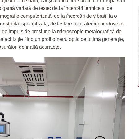
tății din Timișoara, cât și a unităților-surori din Europa sau
 gamă variată de teste: de la încercări termice și de
mografie computerizată, de la încercări de vibrații la o
nstruită, specializată, de testare a curățeniei produselor,
ări de impuls de presiune la microscopie metalografică de
ma achiziție fiind un profilometru optic de ultimă generație,
surători de înaltă acuratețe.