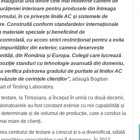
 inaugurat una dintre cele mai moderne camere de
curățeniei interioare pentru produsele din întreaga
rnului, în ce privește liniile AC și sistemele de
cire. Construită conform standardelor internaționale
n materiale speciale și beneficiind de
ontrolată, cu acces strict restricționat pentru a evita
impurităților din exterior, camera deservește
ități, din România și Europa. Colegii care lucrează
ispoziție standuri cu tehnologie avansată din domeniu,
a verifica păstrarea gradului de puritate al liniilor AC
revăzute de cerințele clienților”,
adaugă Bogdan
ad of Testing Laboratory.
e testare, la Timișoara, a început în urmă cu două decenii,
aboratoarele au fost constant extinse cu noi capabilități și
determinate și de volumul de producție, care a condus la
mai mare de clienți.
rea centrului de testare a crescut și s-a diversificat, odată
pregătirea specialiștilor care îl deservesc. În 2017,