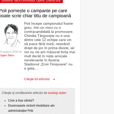
Grădina Taicii Domnului
,
Opinii
,
Ultima ora
Poli pornește o campanie pe care
poate scrie chiar titlu de campioană
Poli începe campionatul foarte
greu, într-un meci cu o
contracandidată la promovare.
Chindia Târgoviște nu e una
dintre cele 12 echipe care vin
să joace fără miză, neavând
drept de joc în prima divizie, iar
noi nu ne-am măsurat forța mai
04 august 2026 de
Eugen Sasu
mult decât în niște amicale
nerelevante în Austria.
Stadionul „Eroii Timișoarei” nu
e gata,
…
Citeşte tot articolul
Citeşte şi următoarele articole de
acelaşi autor
:
Cine a tras vântul?
Dureroasele victorii imobiliare ale
administrației Fritz