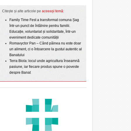
Citește și alte articole pe
aceeași temă
:
Family Time Fest a transformat comuna Șag
într-un punct de întâlnire pentru familii.
Educație, voluntariat și solidaritate, într-un
eveniment dedicate comunității
Romavyctor Pan – Când pâinea nu este doar
un aliment, ci o întoarcere la gustul autentic al
Banatului
Terra Biola: locul unde agricultura înseamnă
pasiune, iar fiecare produs spune o poveste
despre Banat