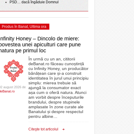
PSD… dacă îngăduie Domnul
Produs în Banat
,
Ultima ora
Infinity Honey – Dincolo de miere:
povestea unei apiculturi care pune
natura pe primul loc
În urmă cu un an, cititorii
deBanat.ro făceau cunoștință
cu Infinity Honey, un producător
bănățean care și-a construit
identitatea în jurul unui principiu
simplu: mierea trebuie să
02 august 2026 de
ajungă la consumator exact
deBanat.ro
așa cum o oferă natura. Atunci
am vorbit despre începuturile
brandului, despre stupinele
amplasate în zone curate ale
Banatului și despre respectul
pentru albine
…
Citeşte tot articolul