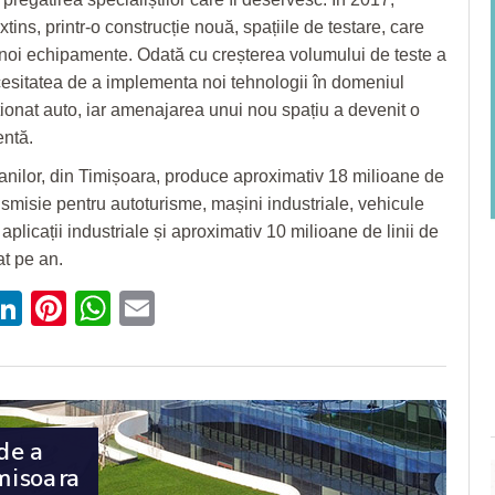
ins, printr-o construcție nouă, spațiile de testare, care
 noi echipamente. Odată cu creșterea volumului de teste a
cesitatea de a implementa noi tehnologii în domeniul
ționat auto, iar amenajarea unui nou spațiu a devenit o
entă.
nilor, din Timișoara, produce aproximativ 18 milioane de
nsmisie pentru autoturisme, mașini industriale, vehicule
aplicații industriale și aproximativ 10 milioane de linii de
at pe an.
ebook
witter
LinkedIn
Pinterest
WhatsApp
Email