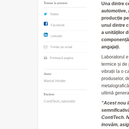
Trimite la prieteni
Una dintre c
automotive, a
Twitter
producție pe
unul dintre c
Facebook
a unităților 
Linkedin
componență sp
angajați.
Trimite pe email
Laboratorul e
Printează pagina
termice și de
vibrații la o 
Autor
produselor, d
Marcel Hoster
metalografică 
ultimă genera
Etichete
ContiTech
,
laborator
“Acest nou l
semnificativ
ContiTech. 
inovăm, asig