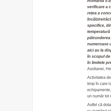
România s-a
verificare a 
rețea a conce
încălzire/ră
specifice, di
temperatură c
pătrunderea 
numeroase un
aici au la d
în scopul de 
în limitele p
Asoltanei, He
Activitatea d
timp în care l
echipamente, 
un număr tot 
Astfel că dota
cu numărul și 