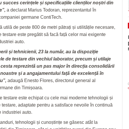
 succes cerințele și specificațiile clienților noștri din
e”,
a declarat Marius Todoran, reprezentantul în
 companiei germane ContiTech.
 utilă de peste 800 de metri pătrați și utilitățile necesare,
 testare este pregătit să facă față celor mai exigente
dustriei auto.
rii și tehnicienii, 23 la număr, au la dispoziție
e de testare din vechiul laborator, precum și utilaje
Acesta reprezintă un pas major în direcția consolidării
 noastre și a angajamentului față de excelență în
iu”,
adaugă Enesto Flores, directorul general al
rmane din Timișoara.
e testare este echipat cu cele mai moderne tehnologii și
e testare, adaptate pentru a satisface nevoile în continuă
 industriei auto.
standuri, tehnologii și cunoștințe se găsesc atât la