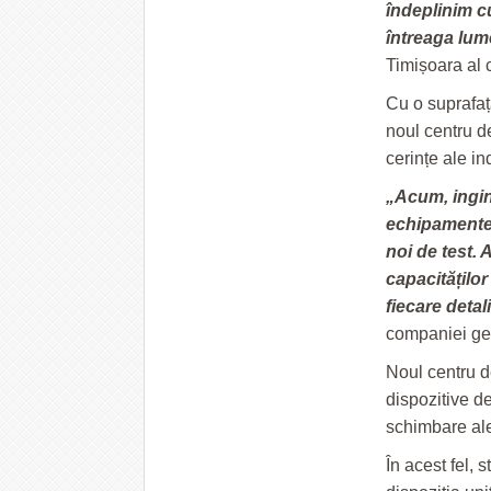
îndeplinim cu
întreaga lum
Timișoara al
Cu o suprafață
noul centru de
cerințe ale in
„Acum, ingine
echipamentel
noi de test. 
capacităților
fiecare detal
companiei ge
Noul centru d
dispozitive d
schimbare ale
În acest fel, 