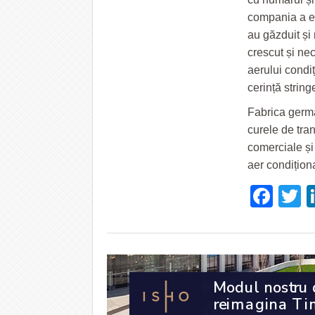
compania a ext
au găzduit și
crescut și ne
aerului condi
cerință string
Fabrica germa
curele de tra
comerciale și 
aer condițion
Fac
T