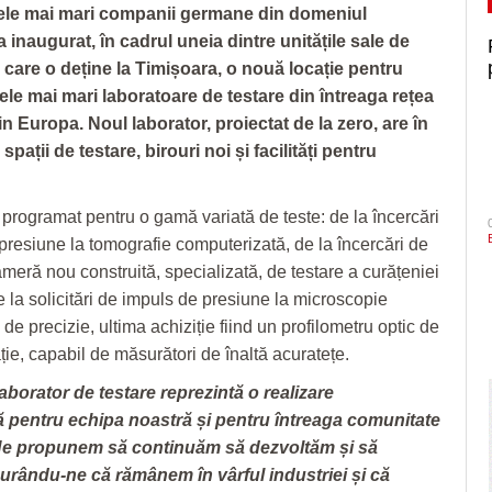
ele mai mari companii germane din domeniul
 inaugurat, în cadrul uneia dintre unitățile sale de
 care o deține la Timișoara, o nouă locație pentru
ele mai mari laboratoare de testare din întreaga rețea
din Europa. Noul laborator, proiectat de la zero, are în
ații de testare, birouri noi și facilități pentru
 programat pentru o gamă variată de teste: de la încercări
 presiune la tomografie computerizată, de la încercări de
cameră nou construită, specializată, de testare a curățeniei
e la solicitări de impuls de presiune la microscopie
de precizie, ultima achiziție fiind un profilometru optic de
ție, capabil de măsurători de înaltă acuratețe.
aborator de testare reprezintă o realizare
ă pentru echipa noastră și pentru întreaga comunitate
Ne propunem să continuăm să dezvoltăm și să
urându-ne că rămânem în vârful industriei și că