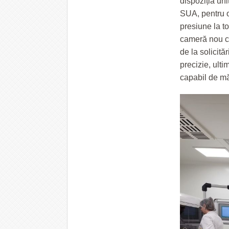
dispoziția uni
SUA, pentru o
presiune la to
cameră nou co
de la solicit
precizie, ulti
capabil de mă