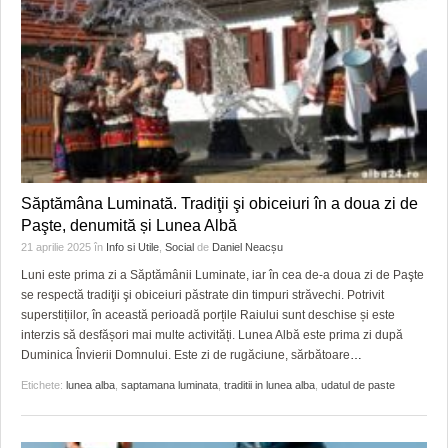
Săptămâna Luminată. Tradiţii şi obiceiuri în a doua zi de
Paşte, denumită și Lunea Albă
21 aprilie 2025
în
Info si Utile
,
Social
de
Daniel Neacșu
Luni este prima zi a Săptămânii Luminate, iar în cea de-a doua zi de Paşte
se respectă tradiţii şi obiceiuri păstrate din timpuri străvechi. Potrivit
superstițiilor, în această perioadă porțile Raiului sunt deschise și este
interzis să desfășori mai multe activități. Lunea Albă este prima zi după
Duminica Învierii Domnului. Este zi de rugăciune, sărbătoare
…
Etichete:
lunea alba
,
saptamana luminata
,
traditii in lunea alba
,
udatul de paste