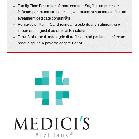
Family Time Fest a transformat comuna Șag într-un punct de
întâlnire pentru familii. Educație, voluntariat și solidaritate, într-un
eveniment dedicate comunității
Romavyctor Pan – Când pâinea nu este doar un aliment, ci o
întoarcere la gustul autentic al Banatului
Terra Biola: locul unde agricultura înseamnă pasiune, iar fiecare
produs spune o poveste despre Banat