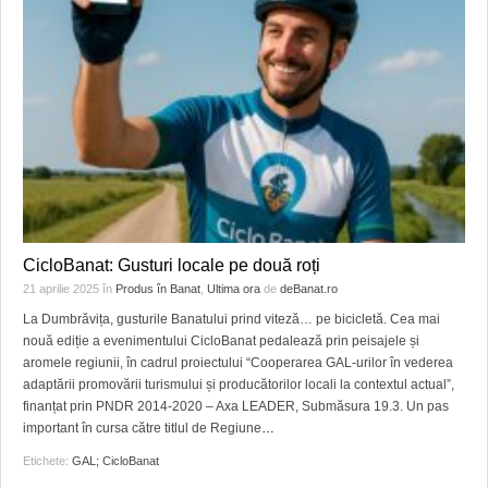
CicloBanat: Gusturi locale pe două roți
21 aprilie 2025
în
Produs în Banat
,
Ultima ora
de
deBanat.ro
La Dumbrăvița, gusturile Banatului prind viteză… pe bicicletă. Cea mai
nouă ediție a evenimentului CicloBanat pedalează prin peisajele și
aromele regiunii, în cadrul proiectului “Cooperarea GAL-urilor în vederea
adaptării promovării turismului și producătorilor locali la contextul actual”,
finanțat prin PNDR 2014-2020 – Axa LEADER, Submăsura 19.3. Un pas
important în cursa către titlul de Regiune
…
Etichete:
GAL; CicloBanat