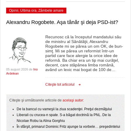
Opinii
,
Ultima ora
,
Zâmbete amare
Alexandru Rogobete. Aşa tânăr şi deja PSD-ist?
Recunosc că la începutul mandatului său
de ministru al Sănătăţii, Alexandru
Rogobete mi se părea un om OK, de bun-
simţ. Mi se părea un reformist într-un
partid care face alergie la orice idee de
reformă. Ba chiar era un tip mai curăţel,
decent, care stăpânea limba română,
având un lexic mai bogat de 100 de
…
05 august 2026 de
Ino
Ardelean
Citeşte tot articolul
Citeşte şi următoarele articole de
acelaşi autor:
De la bancul cu vameşii la ziua scadenţei. Preţul dezmăţului
Liberali cu crucea-n spate. S-a băgat doctrină la PNL. De la
Nicolae Robu la Alina Gorghiu
În sfârşit, primarul Dominic Fritz ajunge la vorbele… preşedintelui