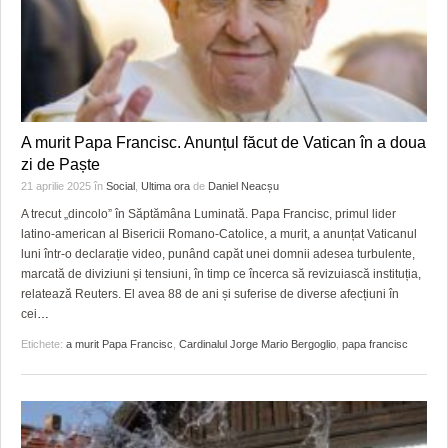
A murit Papa Francisc. Anunțul făcut de Vatican în a doua
zi de Paște
21 aprilie 2025
în
Social
,
Ultima ora
de
Daniel Neacșu
A trecut „dincolo” în Săptămâna Luminată. Papa Francisc, primul lider
latino-american al Bisericii Romano-Catolice, a murit, a anunțat Vaticanul
luni într-o declarație video, punând capăt unei domnii adesea turbulente,
marcată de diviziuni și tensiuni, în timp ce încerca să revizuiască instituția,
relatează Reuters. El avea 88 de ani și suferise de diverse afecțiuni în
cei
…
Etichete:
a murit Papa Francisc
,
Cardinalul Jorge Mario Bergoglio
,
papa francisc