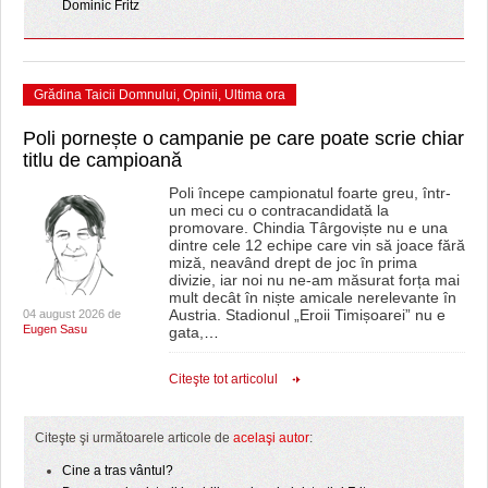
Dominic Fritz
Grădina Taicii Domnului
,
Opinii
,
Ultima ora
Poli pornește o campanie pe care poate scrie chiar
titlu de campioană
Poli începe campionatul foarte greu, într-
un meci cu o contracandidată la
promovare. Chindia Târgoviște nu e una
dintre cele 12 echipe care vin să joace fără
miză, neavând drept de joc în prima
divizie, iar noi nu ne-am măsurat forța mai
mult decât în niște amicale nerelevante în
Austria. Stadionul „Eroii Timișoarei” nu e
04 august 2026 de
Eugen Sasu
gata,
…
Citeşte tot articolul
Citeşte şi următoarele articole de
acelaşi autor
:
Cine a tras vântul?