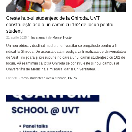
Crește hub-ul studențesc de la Ghiroda. UVT
construiește acolo un cămin cu 162 de locuri pentru
studenți
21 aprilie 2025
în
Invatamant
de
Marcel Hoster
Un nou obiectiv destinat mediului universitar se pregătește pentru a fi
ridicat la Ghiroda. De această dată investiția va fi realizată de Universitatea
de Vest Timișoara și presupune ridicarea unui cămin studențesc cu 162 de
locuri. Vă reamintim că tot la Ghiroda se construiește și noul campus al
Universității de Medicină Timișoara, dar și Universitatea
…
Etichete:
Camin studentesc uvt la Ghiroda
,
PNRR