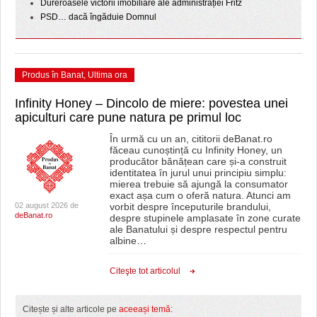
Dureroasele victorii imobiliare ale administrației Fritz
PSD… dacă îngăduie Domnul
Produs în Banat
,
Ultima ora
Infinity Honey – Dincolo de miere: povestea unei
apiculturi care pune natura pe primul loc
În urmă cu un an, cititorii deBanat.ro
făceau cunoștință cu Infinity Honey, un
producător bănățean care și-a construit
identitatea în jurul unui principiu simplu:
mierea trebuie să ajungă la consumator
exact așa cum o oferă natura. Atunci am
02 august 2026 de
vorbit despre începuturile brandului,
deBanat.ro
despre stupinele amplasate în zone curate
ale Banatului și despre respectul pentru
albine
…
Citeşte tot articolul
Citește și alte articole pe
aceeași temă
: