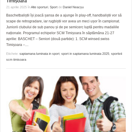
Timișoara
HARTA TIMIŞOAREI
21 aprilie 2025
în
Alte sporturi
,
Sport
de
Daniel Neacșu
LICEE, ŞCOLI ŞI GRĂDINIŢE DIN TIMIŞ
Baschetbaliștii își joacă șansa de a ajunge în play-off, handbaliștii vor să
scape de retrogradare, iar rugbiștii vor avea un meci ușor în campionat.
PRIMĂRIILE DIN TIMIŞ
Juniorii clubului de sub panou și de pe semicerc luptă pentru madaliile
naționale. Programul echipelor SCM Timișoara în săptămâna 21-27
SFATUL MEDICULUI
aprilie: BASCHET – Seniori (două partide): 1. SCM winsed.swiss
Timișoara –
…
SFATURI JURIDICE
Etichete:
saptamana luminata in sport
,
sport in saptamana luminata 2025
,
sportivii
scm timisoara