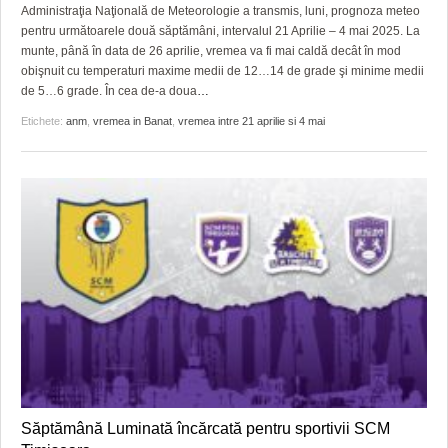
GRĂDINA TAICII DOMNULUI
CRONICĂ DE FILM
ACCIDENTE
Administraţia Naţională de Meteorologie a transmis, luni, prognoza meteo
pentru următoarele două săptămâni, intervalul 21 Aprilie – 4 mai 2025. La
ZIARISTU’ DE TERASĂ
UNDE MERGEM
ANUNŢURI
munte, până în data de 26 aprilie, vremea va fi mai caldă decât în mod
obişnuit cu temperaturi maxime medii de 12…14 de grade şi minime medii
CU OIŞTEA-N KIERKEGAARD
FILME DOCUMENTARE
INFO SI UTILE
de 5…6 grade. În cea de-a doua
…
Etichete:
anm
,
vremea in Banat
,
vremea intre 21 aprilie si 4 mai
FINANŢĂRI DE LA A LA Z
CLIPURI VIDEO
CULTURA
PE SURSE
JOCURI ONLINE
INVATAMANT
JUSTITIE
FILME DOCUMENTARE
CLIPURI VIDEO
JOCURI ONLINE
DIVERSE
FARMACII DIN TIMIŞOARA
Săptămână Luminată încărcată pentru sportivii SCM