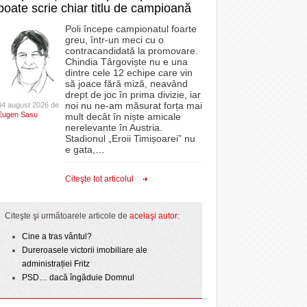
poate scrie chiar titlu de campioană
Poli începe campionatul foarte
greu, într-un meci cu o
contracandidată la promovare.
Chindia Târgoviște nu e una
dintre cele 12 echipe care vin
să joace fără miză, neavând
drept de joc în prima divizie, iar
noi nu ne-am măsurat forța mai
04 august 2026 de
Eugen Sasu
mult decât în niște amicale
nerelevante în Austria.
Stadionul „Eroii Timișoarei” nu
e gata,
…
Citeşte tot articolul
Citeşte şi următoarele articole de
acelaşi autor
:
Cine a tras vântul?
Dureroasele victorii imobiliare ale
administrației Fritz
PSD… dacă îngăduie Domnul