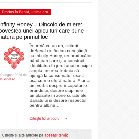
Produs în Banat
,
Ultima ora
Infinity Honey – Dincolo de miere:
povestea unei apiculturi care pune
natura pe primul loc
În urmă cu un an, cititorii
deBanat.ro făceau cunoștință
cu Infinity Honey, un producător
bănățean care și-a construit
identitatea în jurul unui principiu
simplu: mierea trebuie să
02 august 2026 de
ajungă la consumator exact
deBanat.ro
așa cum o oferă natura. Atunci
am vorbit despre începuturile
brandului, despre stupinele
amplasate în zone curate ale
Banatului și despre respectul
pentru albine
…
Citeşte tot articolul
Citește și alte articole pe
aceeași temă
: