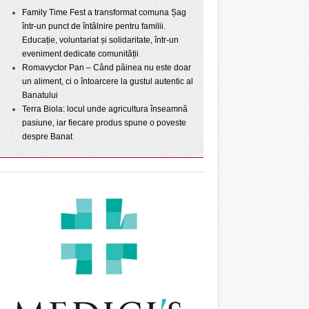
Family Time Fest a transformat comuna Șag
într-un punct de întâlnire pentru familii.
Educație, voluntariat și solidaritate, într-un
eveniment dedicate comunității
Romavyctor Pan – Când pâinea nu este doar
un aliment, ci o întoarcere la gustul autentic al
Banatului
Terra Biola: locul unde agricultura înseamnă
pasiune, iar fiecare produs spune o poveste
despre Banat