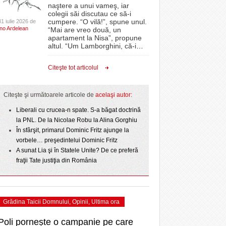
CLIPURI VIDEO
naştere a unui vameş, iar
- acum 1 zi
- 1
Sărbătoarea continuă! Zeci de mii de oameni
proiectelor derulate de instituție din fonduri
omovare
colegii săi discutau ce să-i
- 11 December 2025
au celebrat a treia seară la rând Ziua Timișoarei
JOCURI ONLINE
europene/FOTO
cumpere. “O vilă!”, spune unul.
31 iulie 2026 de
amentul cu o victorie
Ino Ardelean
- 2 August 2026
“Mai are vreo două, un
DIVERSE
apartament la Nisa”, propune
- 25 July 2026
ANAF oferă persoanelor fizice posibilitatea să
dicat
odus
altul. “Um Lamborghini, că-i
…
Iniţiativă inedită pentru Zilele Orașului
beneficieze de Declarația Unică 212
FARMACII DIN
învins o echipă de
- 25 November 2025
Sânnicolau: ziua de vineri va fi dedicată special
precompletată
TIMIŞOARA
Citeşte tot articolul
uly 2026
- 2 August 2026
talentelor locale
HARTA TIMIŞOAREI
Romanian Business Leaders lansează RBL
View all
- 19 November
Banat, prima filială din vestul țării
NL
LICEE, ŞCOLI ŞI
Citeşte şi următoarele articole de
acelaşi autor:
2025
e la
GRĂDINIŢE DIN TIMIŞ
July
Liberali cu crucea-n spate. S-a băgat doctrină
View all
PRIMĂRIILE DIN TIMIŞ
la PNL. De la Nicolae Robu la Alina Gorghiu
În sfârşit, primarul Dominic Fritz ajunge la
SFATUL MEDICULUI
vorbele… preşedintelui Dominic Fritz
SFATURI JURIDICE
A sunat Lia şi în Statele Unite? De ce preferă
fraţii Tate justiţia din România
Grădina Taicii Domnului
,
Opinii
,
Ultima ora
Poli pornește o campanie pe care