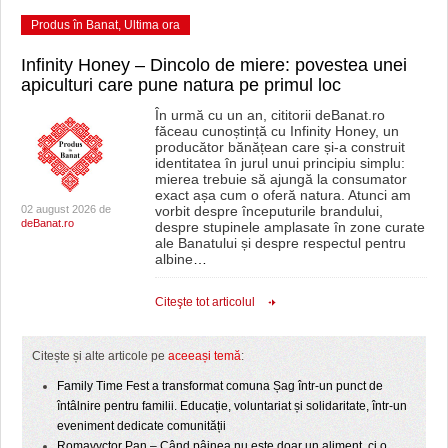
Produs în Banat
,
Ultima ora
Infinity Honey – Dincolo de miere: povestea unei
apiculturi care pune natura pe primul loc
În urmă cu un an, cititorii deBanat.ro
făceau cunoștință cu Infinity Honey, un
producător bănățean care și-a construit
identitatea în jurul unui principiu simplu:
mierea trebuie să ajungă la consumator
exact așa cum o oferă natura. Atunci am
02 august 2026 de
vorbit despre începuturile brandului,
deBanat.ro
despre stupinele amplasate în zone curate
ale Banatului și despre respectul pentru
albine
…
Citeşte tot articolul
Citește și alte articole pe
aceeași temă
:
Family Time Fest a transformat comuna Șag într-un punct de
întâlnire pentru familii. Educație, voluntariat și solidaritate, într-un
eveniment dedicate comunității
Romavyctor Pan – Când pâinea nu este doar un aliment, ci o