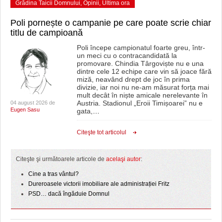
Grădina Taicii Domnului
,
Opinii
,
Ultima ora
Poli pornește o campanie pe care poate scrie chiar
titlu de campioană
Poli începe campionatul foarte greu, într-
un meci cu o contracandidată la
promovare. Chindia Târgoviște nu e una
dintre cele 12 echipe care vin să joace fără
miză, neavând drept de joc în prima
divizie, iar noi nu ne-am măsurat forța mai
mult decât în niște amicale nerelevante în
Austria. Stadionul „Eroii Timișoarei” nu e
04 august 2026 de
Eugen Sasu
gata,
…
Citeşte tot articolul
Citeşte şi următoarele articole de
acelaşi autor
:
Cine a tras vântul?
Dureroasele victorii imobiliare ale administrației Fritz
PSD… dacă îngăduie Domnul