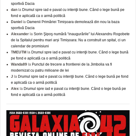
sportivă Dacia
dan
la
Drumul spre iad e pavat cu intenţii bune. Când o lege bună pe
fond e aplicată ca o armă politică
Daniel
la
Oamenii Primăriei Timișoara demolează din nou la baza
sportivă Dacia
Alexander
la
Sorin Şipoş numără “inaugurările” lui Alexandru Rogobete
de la Spitalul pentru mari arși Timișoara: Nu a construit un spital, ci un
calendar de promisiuni
TMEUTM
la
Drumul spre iad e pavat cu intenţii bune. Când o lege bună
pe fond e aplicată ca o armă politică
Wanda89
la
Punctul de trecere a frontierei de la Jimbolia va fi
modernizat cu patru milioane de lei
J
la
Drumul spre iad e pavat cu intenţii bune. Când o lege bună pe fond
e aplicată ca o armă politică
Alex
la
Drumul spre iad e pavat cu intenţii bune. Când o lege bună pe
fond e aplicată ca o armă politică