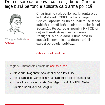
Drumul spre iad e pavat cu intenţii bune. Când o
HARTA TIMIŞOAREI
lege bună pe fond e aplicată ca o armă politică
LICEE, ŞCOLI ŞI GRĂDINIŢE DIN TIMIŞ
Chiar înaintea alegerilor parlamentare de
la finalul anului 2000, pe baza Legii
PRIMĂRIILE DIN TIMIŞ
CNSAS, apărute cu un an înainte, se făcea
publică o primă listă a colaboratorilor fostei
Securităţi. Pe ea, doar membrii PNŢCD şi
SFATUL MEDICULUI
câţiva liberali. Aceşti oameni erau
“răstigniţi” a doua oară. Prima data în
puşcăriile comuniste, a doua oară fiind
07 august 2026 de
Ino
SFATURI JURIDICE
Ardelean
expuşi oprobiului public,
…
Citeşte tot articolul
Citeşte şi următoarele articole de
acelaşi autor:
Alexandru Rogobete. Aşa tânăr şi deja PSD-ist?
De la bancul cu vameşii la ziua scadenţei. Preţul dezmăţului
Liberali cu crucea-n spate. S-a băgat doctrină la PNL. De la
Nicolae Robu la Alina Gorghiu