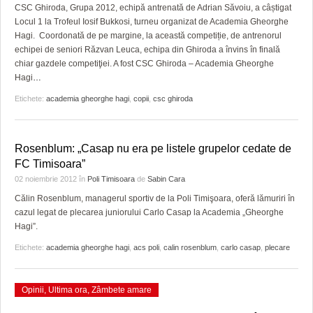
GRĂDINA TAICII DOMNULUI
CRONICĂ DE FILM
ACCIDENTE
CSC Ghiroda, Grupa 2012, echipă antrenată de Adrian Săvoiu, a câștigat
Locul 1 la Trofeul Iosif Bukkosi, turneu organizat de Academia Gheorghe
ZIARISTU’ DE TERASĂ
UNDE MERGEM
ANUNŢURI
Hagi. Coordonată de pe margine, la această competiție, de antrenorul
echipei de seniori Răzvan Leuca, echipa din Ghiroda a învins în finală
CU OIŞTEA-N KIERKEGAARD
FILME DOCUMENTARE
INFO SI UTILE
chiar gazdele competiţiei. A fost CSC Ghiroda – Academia Gheorghe
Hagi
…
FINANŢĂRI DE LA A LA Z
CLIPURI VIDEO
CULTURA
Etichete:
academia gheorghe hagi
,
copii
,
csc ghiroda
PE SURSE
JOCURI ONLINE
INVATAMANT
JUSTITIE
Rosenblum: „Casap nu era pe listele grupelor cedate de
FC Timisoara”
FILME DOCUMENTARE
02 noiembrie 2012
în
Poli Timisoara
de
Sabin Cara
Călin Rosenblum, managerul sportiv de la Poli Timişoara, oferă lămuriri în
CLIPURI VIDEO
cazul legat de plecarea juniorului Carlo Casap la Academia „Gheorghe
Hagi”.
JOCURI ONLINE
Etichete:
academia gheorghe hagi
,
acs poli
,
calin rosenblum
,
carlo casap
,
plecare
DIVERSE
FARMACII DIN TIMIŞOARA
Opinii
,
Ultima ora
,
Zâmbete amare