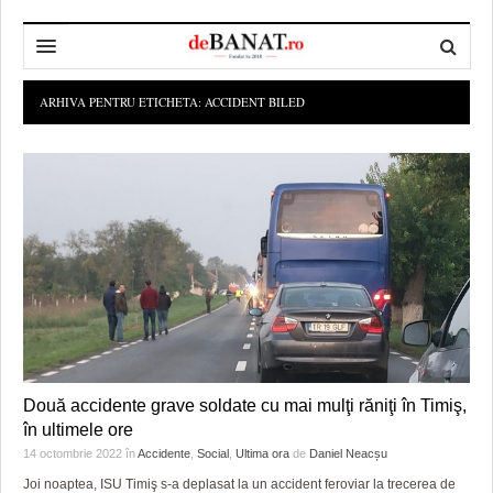
HOME
ARHIVA PENTRU ETICHETA:
ACCIDENT BILED
ADMINISTRAȚIE
DESPRE NOI
POLITICĂ
REDACȚIA DEBANAT
PRIMĂRIA TIMIŞOARA
SPORT
POLITICA DE COOKIES
CONSILIUL JUDEŢEAN TIMIŞ
POLITICA
OPINII
POLITICA DE CONFIDENȚIALITATE
PREFECTURA TIMIŞ
POLI TIMISOARA
TIMP LIBER ȘI CULTURĂ
FOTBAL JUDETEAN
DOSARELE DEBANAT
ECONOMIC
ALTE SPORTURI
ETICA LUCIDITĂȚII ASISTATE
TIMP LIBER
Două accidente grave soldate cu mai mulţi răniţi în Timiş,
SĂNĂTATE
JURNAL DE CAMPANIE
ULTRAMARIN VA RECOMANDA
AFACERI
în ultimele ore
MAI MULTE
ZÂMBETE AMARE
CULTURA
14 octombrie 2022
în
Accidente
,
Social
,
Ultima ora
de
Daniel Neacșu
Joi noaptea, ISU Timiş s-a deplasat la un accident feroviar la trecerea de