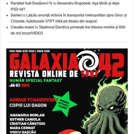
Partidul Sub Douăzeci %
la
Alexandru Rogobete. Aşa tânăr şi deja
PSD-ist?
Daniel
la
Lațcău anunță victoria în transportul metropolitan spre Giroc și
Chișoda. Autobuzele STPT intră pe traseu din august
Claudiu matei
la
Stadionul Electrica primește trei tribune mobile și 600
de noi locuri/VIDEO