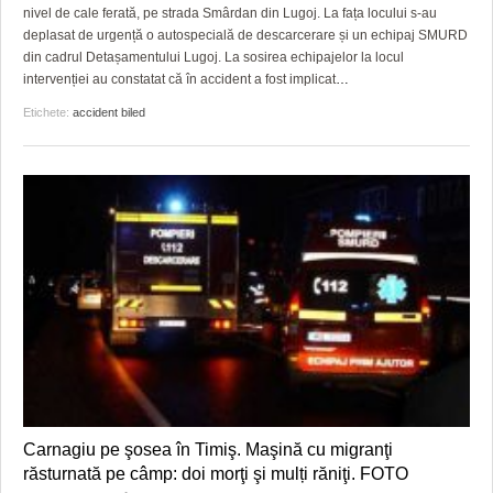
GRĂDINA TAICII DOMNULUI
CRONICĂ DE FILM
ACCIDENTE
nivel de cale ferată, pe strada Smârdan din Lugoj. La fața locului s-au
deplasat de urgență o autospecială de descarcerare și un echipaj SMURD
ZIARISTU’ DE TERASĂ
UNDE MERGEM
ANUNŢURI
din cadrul Detașamentului Lugoj. La sosirea echipajelor la locul
intervenției au constatat că în accident a fost implicat
…
CU OIŞTEA-N KIERKEGAARD
FILME DOCUMENTARE
INFO SI UTILE
Etichete:
accident biled
FINANŢĂRI DE LA A LA Z
CLIPURI VIDEO
CULTURA
PE SURSE
JOCURI ONLINE
INVATAMANT
JUSTITIE
FILME DOCUMENTARE
CLIPURI VIDEO
JOCURI ONLINE
DIVERSE
Carnagiu pe şosea în Timiş. Maşină cu migranţi
FARMACII DIN TIMIŞOARA
răsturnată pe câmp: doi morţi şi mulți răniţi. FOTO