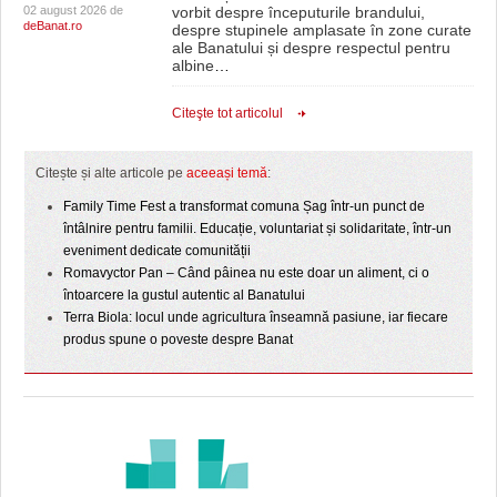
02 august 2026 de
vorbit despre începuturile brandului,
deBanat.ro
despre stupinele amplasate în zone curate
ale Banatului și despre respectul pentru
albine
…
Citeşte tot articolul
Citește și alte articole pe
aceeași temă
:
Family Time Fest a transformat comuna Șag într-un punct de
întâlnire pentru familii. Educație, voluntariat și solidaritate, într-un
eveniment dedicate comunității
Romavyctor Pan – Când pâinea nu este doar un aliment, ci o
întoarcere la gustul autentic al Banatului
Terra Biola: locul unde agricultura înseamnă pasiune, iar fiecare
produs spune o poveste despre Banat