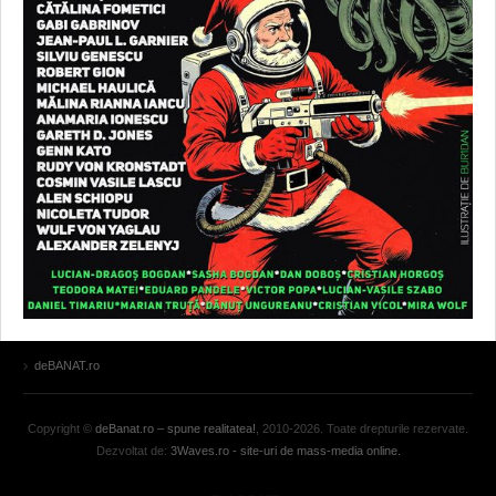
deBANAT.ro
Copyright ©
deBanat.ro – spune realitatea!
, 2010-2026. Toate drepturile rezervate.
Dezvoltat de:
3Waves.ro - site-uri de mass-media online.