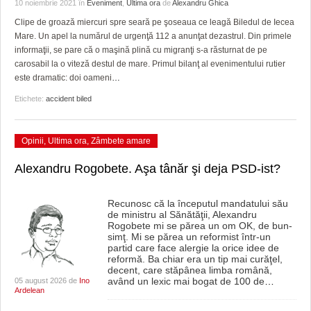
10 noiembrie 2021
în
Eveniment
,
Ultima ora
de
Alexandru Ghica
HARTA TIMIŞOAREI
Clipe de groază miercuri spre seară pe şoseaua ce leagă Biledul de Iecea
LICEE, ŞCOLI ŞI GRĂDINIŢE DIN TIMIŞ
Mare. Un apel la numărul de urgenţă 112 a anunţat dezastrul. Din primele
informaţii, se pare că o maşină plină cu migranţi s-a răsturnat de pe
PRIMĂRIILE DIN TIMIŞ
carosabil la o viteză destul de mare. Primul bilanţ al evenimentului rutier
este dramatic: doi oameni
…
SFATUL MEDICULUI
Etichete:
accident biled
SFATURI JURIDICE
Opinii
,
Ultima ora
,
Zâmbete amare
Alexandru Rogobete. Aşa tânăr şi deja PSD-ist?
Recunosc că la începutul mandatului său
de ministru al Sănătăţii, Alexandru
Rogobete mi se părea un om OK, de bun-
simţ. Mi se părea un reformist într-un
partid care face alergie la orice idee de
reformă. Ba chiar era un tip mai curăţel,
decent, care stăpânea limba română,
având un lexic mai bogat de 100 de
…
05 august 2026 de
Ino
Ardelean