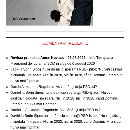
COMENTARII RECENTE
Revista presei cu Anton Kovacs – 06.08.2026 – Info Timișoara
la
Programul de lucrări al SDM în ziua de 6 august 2026
Jack
la
Sorin Şipoş nu le dă nicio speranţă PSD-iştilor: “Nu veți câștiga
niciodată Timișoara. Nici în 2028, nici în 3028, când Dominic Fritz sigur
nu va mai fi primar
Dan
la
Alexandru Rogobete. Aşa tânăr şi deja PSD-ist?
Daniel
la
Sorin Şipoş nu le dă nicio speranţă PSD-iştilor: “Nu veți
câștiga niciodată Timișoara. Nici în 2028, nici în 3028, când Dominic
Fritz sigur nu va mai fi primar
Daniel
la
Alexandru Rogobete. Aşa tânăr şi deja PSD-ist?
David
la
Sorin Şipoş nu le dă nicio speranţă PSD-iştilor: “Nu veți câștiga
niciodată Timișoara. Nici în 2028, nici în 3028, când Dominic Fritz sigur
nu va mai fi primar