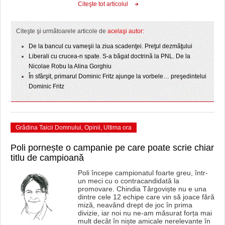
Citeşte tot articolul
Citeşte şi următoarele articole de
acelaşi autor:
De la bancul cu vameşii la ziua scadenţei. Preţul dezmăţului
Liberali cu crucea-n spate. S-a băgat doctrină la PNL. De la
Nicolae Robu la Alina Gorghiu
În sfârşit, primarul Dominic Fritz ajunge la vorbele… preşedintelui
Dominic Fritz
Grădina Taicii Domnului
,
Opinii
,
Ultima ora
Poli pornește o campanie pe care poate scrie chiar
titlu de campioană
Poli începe campionatul foarte greu, într-
un meci cu o contracandidată la
promovare. Chindia Târgoviște nu e una
dintre cele 12 echipe care vin să joace fără
miză, neavând drept de joc în prima
divizie, iar noi nu ne-am măsurat forța mai
mult decât în niște amicale nerelevante în