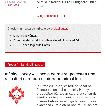
Austria. Stadionul „Eroii Timișoarei” nu e
04 august 2026 de
Eugen Sasu
gata,
…
Citeşte tot articolul
Citeşte şi următoarele articole de
acelaşi autor
:
Cine a tras vântul?
Dureroasele victorii imobiliare ale administrației Fritz
PSD… dacă îngăduie Domnul
Produs în Banat
,
Ultima ora
Infinity Honey – Dincolo de miere: povestea unei
apiculturi care pune natura pe primul loc
În urmă cu un an, cititorii deBanat.ro
făceau cunoștință cu Infinity Honey, un
producător bănățean care și-a construit
identitatea în jurul unui principiu simplu:
mierea trebuie să ajungă la consumator
exact așa cum o oferă natura. Atunci am