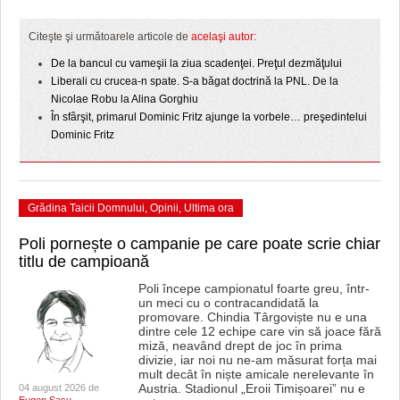
HARTA TIMIŞOAREI
Citeşte şi următoarele articole de
acelaşi autor:
LICEE, ŞCOLI ŞI GRĂDINIŢE DIN TIMIŞ
De la bancul cu vameşii la ziua scadenţei. Preţul dezmăţului
PRIMĂRIILE DIN TIMIŞ
Liberali cu crucea-n spate. S-a băgat doctrină la PNL. De la
Nicolae Robu la Alina Gorghiu
SFATUL MEDICULUI
În sfârşit, primarul Dominic Fritz ajunge la vorbele… preşedintelui
Dominic Fritz
SFATURI JURIDICE
Grădina Taicii Domnului
,
Opinii
,
Ultima ora
Poli pornește o campanie pe care poate scrie chiar
titlu de campioană
Poli începe campionatul foarte greu, într-
un meci cu o contracandidată la
promovare. Chindia Târgoviște nu e una
dintre cele 12 echipe care vin să joace fără
miză, neavând drept de joc în prima
divizie, iar noi nu ne-am măsurat forța mai
mult decât în niște amicale nerelevante în
Austria. Stadionul „Eroii Timișoarei” nu e
04 august 2026 de