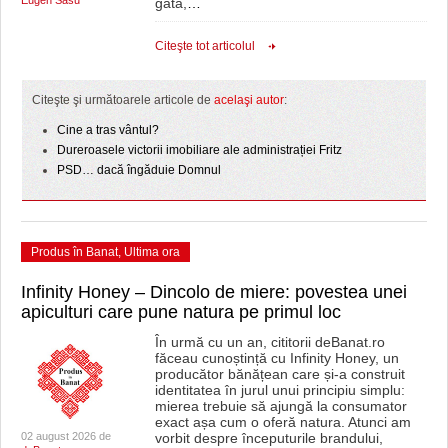
Eugen Sasu
gata,
…
Citeşte tot articolul
Citeşte şi următoarele articole de
acelaşi autor
:
Cine a tras vântul?
Dureroasele victorii imobiliare ale administrației Fritz
PSD… dacă îngăduie Domnul
Produs în Banat
,
Ultima ora
Infinity Honey – Dincolo de miere: povestea unei
apiculturi care pune natura pe primul loc
În urmă cu un an, cititorii deBanat.ro
făceau cunoștință cu Infinity Honey, un
producător bănățean care și-a construit
identitatea în jurul unui principiu simplu:
mierea trebuie să ajungă la consumator
exact așa cum o oferă natura. Atunci am
02 august 2026 de
vorbit despre începuturile brandului,