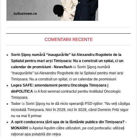
COMENTARII RECENTE
Sorin Şipoş numără “inaugurările” lui Alexandru Rogobete de la
Spitalul pentru mari arși Timișoara: Nu a construit un spital, ci un
calendar de promisiuni - Newsflash
la
Sorin Şipoş numără
“inaugurările” lui Alexandru Rogobete de la Spitalul pentru mari arși
Timișoara: Nu a construit un spital, ci un calendar de promisiuni
Legea SAFE: amendament pentru Oncologia Timișoara |
dinPOLITICA
la
A fost semnat contractul pentru Institutul Oncologic
Timișoara
Tudor
la
Sorin Şipoş nu le dă nicio speranţă PSD-iştilor: “Nu veți câștiga
niciodată Timișoara. Nici în 2028, nici în 3028, când Dominic Fritz sigur
nu va mai fi primar
A oprit conducerea țării apa de la fântânile publice din Timișoara? -
MONARH
la
Apelul Aqutim către utilizatori, pe cod portocaliu: utilizați
rațional apa potabilă din rețea