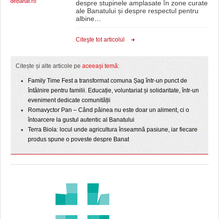
deBanat.ro
despre stupinele amplasate în zone curate
ale Banatului și despre respectul pentru
albine
…
Citeşte tot articolul
Citește și alte articole pe
aceeași temă
:
Family Time Fest a transformat comuna Șag într-un punct de
întâlnire pentru familii. Educație, voluntariat și solidaritate, într-un
eveniment dedicate comunității
Romavyctor Pan – Când pâinea nu este doar un aliment, ci o
întoarcere la gustul autentic al Banatului
Terra Biola: locul unde agricultura înseamnă pasiune, iar fiecare
produs spune o poveste despre Banat