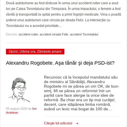
GRĂDINA TAICII DOMNULUI
CRONICĂ DE FILM
ACCIDENTE
Două autoturisme au fost distruse în urma unui accident rutier care a avut
loc pe Calea Torontalului din Timișoara. În urma impactului, o femeie a fost
ZIARISTU’ DE TERASĂ
UNDE MERGEM
ANUNŢURI
rănită și transportată la spital pentru a primi îngrijiri medicale. Vina o poartă
șoferul unui autoturism care circula pe strada Felix. La intersecție cu
CU OIŞTEA-N KIERKEGAARD
FILME DOCUMENTARE
INFO SI UTILE
Torontalului nu a acordat prioritate
…
Etichete:
accident rutier
,
accident strada Felix
,
accident Torontalului
FINANŢĂRI DE LA A LA Z
CLIPURI VIDEO
CULTURA
PE SURSE
JOCURI ONLINE
INVATAMANT
Opinii
,
Ultima ora
,
Zâmbete amare
JUSTITIE
Alexandru Rogobete. Aşa tânăr şi deja PSD-ist?
FILME DOCUMENTARE
Recunosc că la începutul mandatului său
de ministru al Sănătăţii, Alexandru
CLIPURI VIDEO
Rogobete mi se părea un om OK, de bun-
simţ. Mi se părea un reformist într-un
JOCURI ONLINE
partid care face alergie la orice idee de
reformă. Ba chiar era un tip mai curăţel,
decent, care stăpânea limba română,
DIVERSE
având un lexic mai bogat de 100 de
…
05 august 2026 de
Ino
Ardelean
FARMACII DIN TIMIŞOARA
Citeşte tot articolul