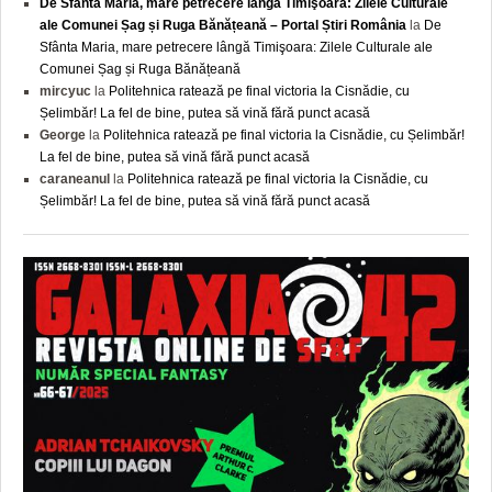
De Sfânta Maria, mare petrecere lângă Timişoara: Zilele Culturale
ale Comunei Șag și Ruga Bănățeană – Portal Știri România
la
De
Sfânta Maria, mare petrecere lângă Timişoara: Zilele Culturale ale
Comunei Șag și Ruga Bănățeană
mircyuc
la
Politehnica ratează pe final victoria la Cisnădie, cu
Șelimbăr! La fel de bine, putea să vină fără punct acasă
George
la
Politehnica ratează pe final victoria la Cisnădie, cu Șelimbăr!
La fel de bine, putea să vină fără punct acasă
caraneanul
la
Politehnica ratează pe final victoria la Cisnădie, cu
Șelimbăr! La fel de bine, putea să vină fără punct acasă