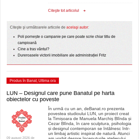
Citeşte tot articolul
Citeşte şi următoarele articole de
acelaşi autor
:
Poli pornește o campanie pe care poate scrie chiar titlu de
campioană
Cine a tras vântul?
Dureroasele victorii imobiliare ale administrației Fritz
Produs în Banat
,
Ultima ora
LUN – Designul care pune Banatul pe harta
obiectelor cu poveste
În urmă cu un an, deBanat.ro prezenta
povestea studioului LUN, un proiect creat
la Timișoara de Manuela Marchiș Blînda și
Cezar Blînda, în care sculptura, psihologia
și designul contemporan se întâlnesc într-
un limbaj artistic inspirat de natură. Atunci
09 august 2026 de
am vorbit despre începuturile atelierului,