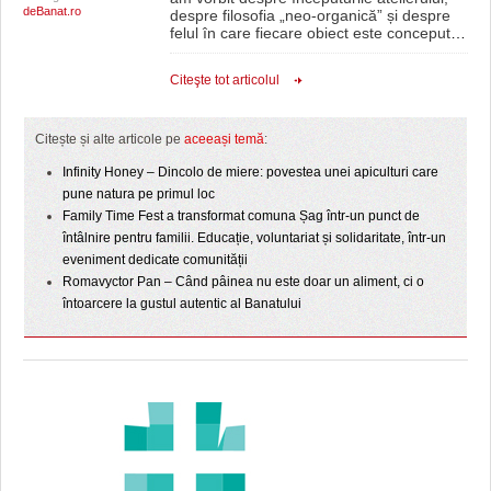
deBanat.ro
despre filosofia „neo-organică” și despre
felul în care fiecare obiect este conceput
…
Citeşte tot articolul
Citește și alte articole pe
aceeași temă
:
Infinity Honey – Dincolo de miere: povestea unei apiculturi care
pune natura pe primul loc
Family Time Fest a transformat comuna Șag într-un punct de
întâlnire pentru familii. Educație, voluntariat și solidaritate, într-un
eveniment dedicate comunității
Romavyctor Pan – Când pâinea nu este doar un aliment, ci o
întoarcere la gustul autentic al Banatului