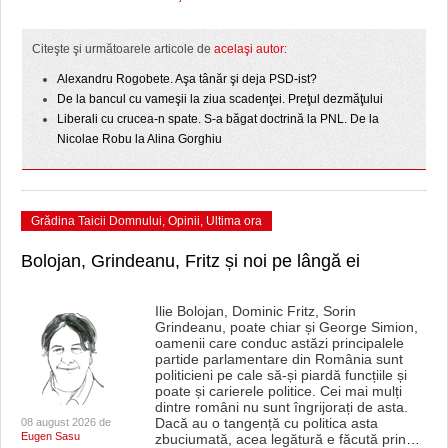
HARTA TIMIŞOAREI
LICEE, ŞCOLI ŞI GRĂDINIŢE DIN TIMIŞ
Citeşte şi următoarele articole de
acelaşi autor:
Alexandru Rogobete. Aşa tânăr şi deja PSD-ist?
PRIMĂRIILE DIN TIMIŞ
De la bancul cu vameşii la ziua scadenţei. Preţul dezmăţului
Liberali cu crucea-n spate. S-a băgat doctrină la PNL. De la
SFATUL MEDICULUI
Nicolae Robu la Alina Gorghiu
SFATURI JURIDICE
Grădina Taicii Domnului
,
Opinii
,
Ultima ora
Bolojan, Grindeanu, Fritz și noi pe lângă ei
Ilie Bolojan, Dominic Fritz, Sorin
Grindeanu, poate chiar și George Simion,
oamenii care conduc astăzi principalele
partide parlamentare din România sunt
politicieni pe cale să-și piardă funcțiile și
poate și carierele politice. Cei mai mulți
dintre români nu sunt îngrijorați de asta.
Dacă au o tangență cu politica asta
08 august 2026 de
Eugen Sasu
zbuciumată, acea legătură e făcută prin
…