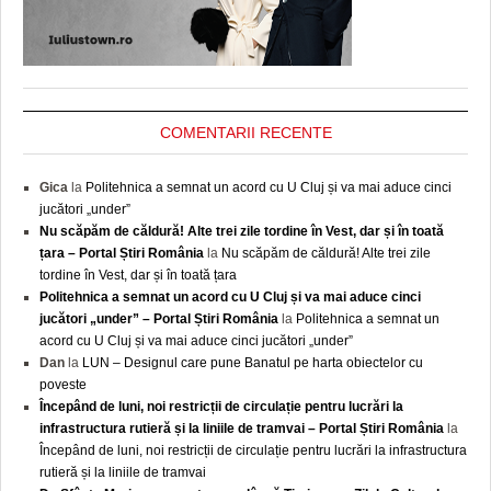
COMENTARII RECENTE
Gica
la
Politehnica a semnat un acord cu U Cluj și va mai aduce cinci
jucători „under”
Nu scăpăm de căldură! Alte trei zile tordine în Vest, dar și în toată
țara – Portal Știri România
la
Nu scăpăm de căldură! Alte trei zile
tordine în Vest, dar și în toată țara
Politehnica a semnat un acord cu U Cluj și va mai aduce cinci
jucători „under” – Portal Știri România
la
Politehnica a semnat un
acord cu U Cluj și va mai aduce cinci jucători „under”
Dan
la
LUN – Designul care pune Banatul pe harta obiectelor cu
poveste
Începând de luni, noi restricții de circulație pentru lucrări la
infrastructura rutieră și la liniile de tramvai – Portal Știri România
la
Începând de luni, noi restricții de circulație pentru lucrări la infrastructura
rutieră și la liniile de tramvai