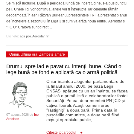
GRĂDINA TAICII DOMNULUI
CRONICĂ DE FILM
ACCIDENTE
Se mișcă lucrurile. După o perioadă lungă de incertitudine, s-a pus punctul
pe i. Unele ligi vor continua, altele vor fi întrerupte, iar celelalte rămân
ZIARISTU’ DE TERASĂ
UNDE MERGEM
ANUNŢURI
deocamdată în aer. Răzvan Burleanu, președintele FRF a prezentat planul
de încheiere a sezonului în Liga 3 și cum va arăta noua ediție. Aerostar și
CU OIŞTEA-N KIERKEGAARD
FILME DOCUMENTARE
INFO SI UTILE
”FC U” Craiova sunt direct
…
Etichete:
acs poli
,
Aerostar
,
frf
FINANŢĂRI DE LA A LA Z
CLIPURI VIDEO
CULTURA
PE SURSE
JOCURI ONLINE
INVATAMANT
Opinii
,
Ultima ora
,
Zâmbete amare
JUSTITIE
Drumul spre iad e pavat cu intenţii bune. Când o
lege bună pe fond e aplicată ca o armă politică
FILME DOCUMENTARE
Chiar înaintea alegerilor parlamentare de
la finalul anului 2000, pe baza Legii
CLIPURI VIDEO
CNSAS, apărute cu un an înainte, se făcea
publică o primă listă a colaboratorilor fostei
JOCURI ONLINE
Securităţi. Pe ea, doar membrii PNŢCD şi
câţiva liberali. Aceşti oameni erau
“răstigniţi” a doua oară. Prima data în
DIVERSE
puşcăriile comuniste, a doua oară fiind
07 august 2026 de
Ino
Ardelean
expuşi oprobiului public,
…
FARMACII DIN TIMIŞOARA
Citeşte tot articolul