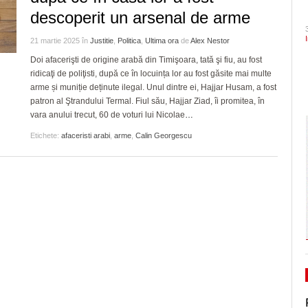
- 1 August 2026
CLIPURI VIDEO
descoperit un arsenal de arme
de acrobație aeriană
dramatic în barajul de pr
Ceauşescu a fost… “unicul vizionar al țării”
ZIARISTU’ DE
August 2026
TERASĂ
JOCURI ONLINE
Inaugurare de Ziua Timișoarei. Turnul de apă
Politehnica încheie canton
21 martie 2025
în
Justitie
,
Politica
,
Ultima ora
de
Alex Nestor
din Iosefin e oficial, de vineri, obiectiv turistic și
și vine acasă cu moralul ri
CU OIŞTEA-N
Dominic Fritz denunţă un amendament intr
Doi afacerişti de origine arabă din Timişoara, tată şi fiu, au fost
-
centru destinat evenimentelor culturale/FOTO
KIERKEGAARD
special pentru el de PSD: Doar în țările
ridicaţi de poliţisti, după ce în locuința lor au fost găsite mai multe
Pe drumul cel bun. Poli a 
31 July 2026
bananiere e folosită legea împotriva unui
arme și muniție deținute ilegal. Unul dintre ei, Hajjar Husam, a fost
FINANŢĂRI DE LA A
- 23 J
Serie A, USD Lecce
- 30 July 2026
adversar politic
View all
patron al Ştrandului Termal. Fiul său, Hajjar Ziad, îi promitea, în
LA Z
View all
vara anului trecut, 60 de voturi lui Nicolae
…
Raul Olajos e noul purtător de cuvânt al P
PE SURSE
Timiș. Mădălin Bunoiu se mută în conducer
Etichete:
afaceristi arabi
,
arme
,
Calin Georgescu
- 30 
“Județ”, alături cu Claudiu Mihălceanu
2026
View all