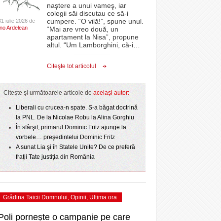
CLIPURI VIDEO
naştere a unui vameş, iar
- acum 1 zi
- 1
Sărbătoarea continuă! Zeci de mii de oameni
proiectelor derulate de instituție din fonduri
omovare
colegii săi discutau ce să-i
- 11 December 2025
au celebrat a treia seară la rând Ziua Timișoarei
JOCURI ONLINE
europene/FOTO
cumpere. “O vilă!”, spune unul.
31 iulie 2026 de
amentul cu o victorie
Ino Ardelean
- 2 August 2026
“Mai are vreo două, un
DIVERSE
apartament la Nisa”, propune
- 25 July 2026
ANAF oferă persoanelor fizice posibilitatea să
dicat
odus
altul. “Um Lamborghini, că-i
…
Iniţiativă inedită pentru Zilele Orașului
beneficieze de Declarația Unică 212
FARMACII DIN
învins o echipă de
- 25 November 2025
Sânnicolau: ziua de vineri va fi dedicată special
precompletată
TIMIŞOARA
Citeşte tot articolul
uly 2026
- 2 August 2026
talentelor locale
HARTA TIMIŞOAREI
Romanian Business Leaders lansează RBL
View all
- 19 November
Banat, prima filială din vestul țării
NL
LICEE, ŞCOLI ŞI
Citeşte şi următoarele articole de
acelaşi autor:
2025
e la
GRĂDINIŢE DIN TIMIŞ
July
Liberali cu crucea-n spate. S-a băgat doctrină
View all
PRIMĂRIILE DIN TIMIŞ
la PNL. De la Nicolae Robu la Alina Gorghiu
În sfârşit, primarul Dominic Fritz ajunge la
SFATUL MEDICULUI
vorbele… preşedintelui Dominic Fritz
SFATURI JURIDICE
A sunat Lia şi în Statele Unite? De ce preferă
fraţii Tate justiţia din România
Grădina Taicii Domnului
,
Opinii
,
Ultima ora
Poli pornește o campanie pe care