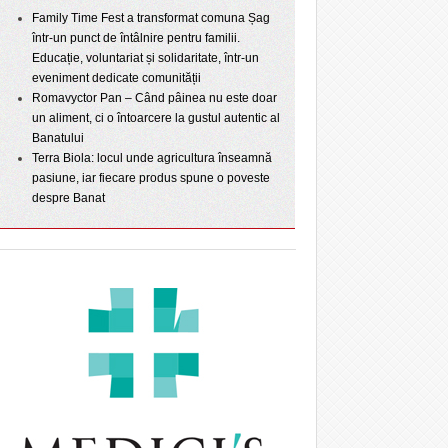
Family Time Fest a transformat comuna Șag
într-un punct de întâlnire pentru familii.
Educație, voluntariat și solidaritate, într-un
eveniment dedicate comunității
Romavyctor Pan – Când pâinea nu este doar
un aliment, ci o întoarcere la gustul autentic al
Banatului
Terra Biola: locul unde agricultura înseamnă
pasiune, iar fiecare produs spune o poveste
despre Banat