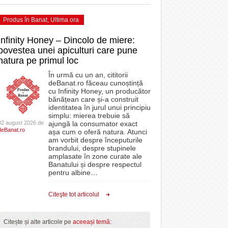
Produs în Banat
,
Ultima ora
Infinity Honey – Dincolo de miere:
povestea unei apiculturi care pune
natura pe primul loc
În urmă cu un an, cititorii
deBanat.ro făceau cunoștință
cu Infinity Honey, un producător
bănățean care și-a construit
identitatea în jurul unui principiu
simplu: mierea trebuie să
02 august 2026 de
ajungă la consumator exact
deBanat.ro
așa cum o oferă natura. Atunci
am vorbit despre începuturile
brandului, despre stupinele
amplasate în zone curate ale
Banatului și despre respectul
pentru albine
…
Citeşte tot articolul
Citește și alte articole pe
aceeași temă
: