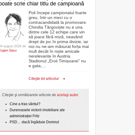
poate scrie chiar titlu de campioană
Poli începe campionatul foarte
greu, într-un meci cu o
contracandidată la promovare.
Chindia Târgoviște nu e una
dintre cele 12 echipe care vin
să joace fără miză, neavând
drept de joc în prima divizie, iar
noi nu ne-am măsurat forța mai
04 august 2026 de
Eugen Sasu
mult decât în niște amicale
nerelevante în Austria.
Stadionul „Eroii Timișoarei” nu
e gata,
…
Citeşte tot articolul
Citeşte şi următoarele articole de
acelaşi autor
:
Cine a tras vântul?
Dureroasele victorii imobiliare ale
administrației Fritz
PSD… dacă îngăduie Domnul