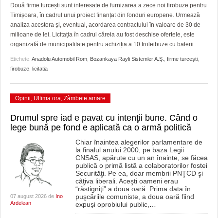
GRĂDINA TAICII DOMNULUI
CRONICĂ DE FILM
ACCIDENTE
Două firme turcești sunt interesate de furnizarea a zece noi firobuze pentru
Timișoara, în cadrul unui proiect finanțat din fonduri europene. Urmează
ZIARISTU’ DE TERASĂ
UNDE MERGEM
ANUNŢURI
analiza acestora și, eventual, acordarea contractului în valoare de 30 de
milioane de lei. Licitația în cadrul căreia au fost deschise ofertele, este
CU OIŞTEA-N KIERKEGAARD
FILME DOCUMENTARE
INFO SI UTILE
organizată de municipalitate pentru achiziția a 10 troleibuze cu baterii
…
Etichete:
Anadolu Automobil Rom
,
Bozankaya Rayli Sistemler A.Ş.
,
firme turcești
,
FINANŢĂRI DE LA A LA Z
CLIPURI VIDEO
CULTURA
firobuze
,
licitatia
PE SURSE
JOCURI ONLINE
INVATAMANT
Opinii
,
Ultima ora
,
Zâmbete amare
JUSTITIE
Drumul spre iad e pavat cu intenţii bune. Când o
FILME DOCUMENTARE
lege bună pe fond e aplicată ca o armă politică
CLIPURI VIDEO
Chiar înaintea alegerilor parlamentare de
la finalul anului 2000, pe baza Legii
CNSAS, apărute cu un an înainte, se făcea
JOCURI ONLINE
publică o primă listă a colaboratorilor fostei
Securităţi. Pe ea, doar membrii PNŢCD şi
câţiva liberali. Aceşti oameni erau
DIVERSE
“răstigniţi” a doua oară. Prima data în
puşcăriile comuniste, a doua oară fiind
07 august 2026 de
Ino
FARMACII DIN TIMIŞOARA
Ardelean
expuşi oprobiului public,
…