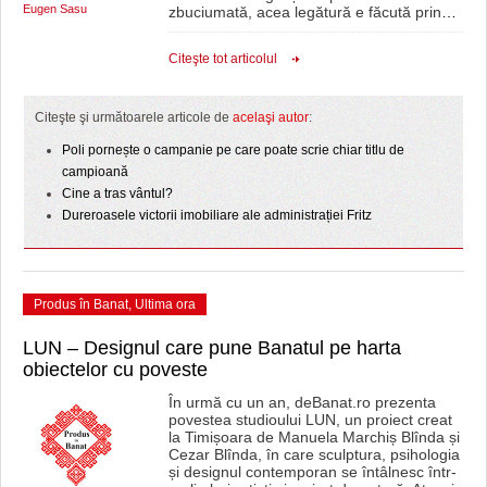
Eugen Sasu
zbuciumată, acea legătură e făcută prin
…
Citeşte tot articolul
Citeşte şi următoarele articole de
acelaşi autor
:
Poli pornește o campanie pe care poate scrie chiar titlu de
campioană
Cine a tras vântul?
Dureroasele victorii imobiliare ale administrației Fritz
Produs în Banat
,
Ultima ora
LUN – Designul care pune Banatul pe harta
obiectelor cu poveste
În urmă cu un an, deBanat.ro prezenta
povestea studioului LUN, un proiect creat
la Timișoara de Manuela Marchiș Blînda și
Cezar Blînda, în care sculptura, psihologia
și designul contemporan se întâlnesc într-