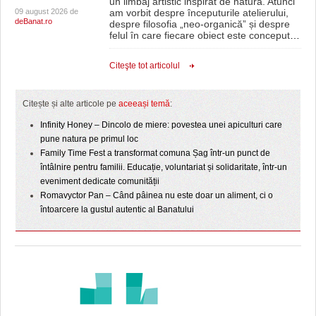
un limbaj artistic inspirat de natură. Atunci
09 august 2026 de
am vorbit despre începuturile atelierului,
deBanat.ro
despre filosofia „neo-organică” și despre
felul în care fiecare obiect este conceput
…
Citeşte tot articolul
Citește și alte articole pe
aceeași temă
:
Infinity Honey – Dincolo de miere: povestea unei apiculturi care
pune natura pe primul loc
Family Time Fest a transformat comuna Șag într-un punct de
întâlnire pentru familii. Educație, voluntariat și solidaritate, într-un
eveniment dedicate comunității
Romavyctor Pan – Când pâinea nu este doar un aliment, ci o
întoarcere la gustul autentic al Banatului