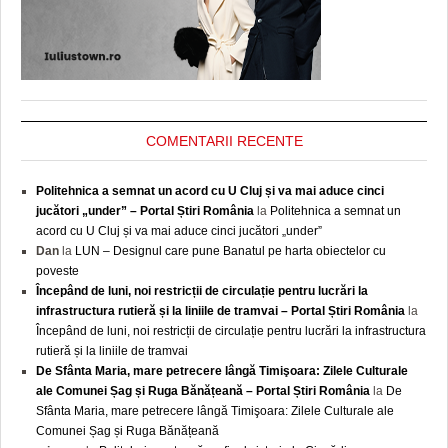
COMENTARII RECENTE
Politehnica a semnat un acord cu U Cluj și va mai aduce cinci
jucători „under” – Portal Știri România
la
Politehnica a semnat un
acord cu U Cluj și va mai aduce cinci jucători „under”
Dan
la
LUN – Designul care pune Banatul pe harta obiectelor cu
poveste
Începând de luni, noi restricții de circulație pentru lucrări la
infrastructura rutieră și la liniile de tramvai – Portal Știri România
la
Începând de luni, noi restricții de circulație pentru lucrări la infrastructura
rutieră și la liniile de tramvai
De Sfânta Maria, mare petrecere lângă Timişoara: Zilele Culturale
ale Comunei Șag și Ruga Bănățeană – Portal Știri România
la
De
Sfânta Maria, mare petrecere lângă Timişoara: Zilele Culturale ale
Comunei Șag și Ruga Bănățeană