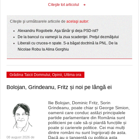
HARTA TIMIŞOAREI
Citeşte tot articolul
LICEE, ŞCOLI ŞI GRĂDINIŢE DIN TIMIŞ
Citeşte şi următoarele articole de
acelaşi autor:
PRIMĂRIILE DIN TIMIŞ
Alexandru Rogobete. Aşa tânăr şi deja PSD-ist?
De la bancul cu vameşii la ziua scadenţei. Preţul dezmăţului
SFATUL MEDICULUI
Liberali cu crucea-n spate. S-a băgat doctrină la PNL. De la
Nicolae Robu la Alina Gorghiu
SFATURI JURIDICE
Grădina Taicii Domnului
,
Opinii
,
Ultima ora
Bolojan, Grindeanu, Fritz și noi pe lângă ei
Ilie Bolojan, Dominic Fritz, Sorin
Grindeanu, poate chiar și George Simion,
oamenii care conduc astăzi principalele
partide parlamentare din România sunt
politicieni pe cale să-și piardă funcțiile și
poate și carierele politice. Cei mai mulți
dintre români nu sunt îngrijorați de asta.
Dacă au o tangență cu politica asta
08 august 2026 de