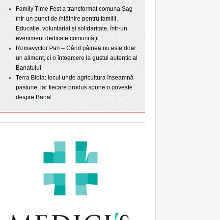
Family Time Fest a transformat comuna Șag
într-un punct de întâlnire pentru familii.
Educație, voluntariat și solidaritate, într-un
eveniment dedicate comunității
Romavyctor Pan – Când pâinea nu este doar
un aliment, ci o întoarcere la gustul autentic al
Banatului
Terra Biola: locul unde agricultura înseamnă
pasiune, iar fiecare produs spune o poveste
despre Banat