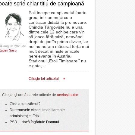
poate scrie chiar titlu de campioană
Poli începe campionatul foarte
greu, într-un meci cu o
contracandidată la promovare.
Chindia Târgoviște nu e una
dintre cele 12 echipe care vin
să joace fără miză, neavând
drept de joc în prima divizie, iar
noi nu ne-am măsurat forța mai
04 august 2026 de
Eugen Sasu
mult decât în niște amicale
nerelevante în Austria.
Stadionul „Eroii Timișoarei” nu
e gata,
…
Citeşte tot articolul
Citeşte şi următoarele articole de
acelaşi autor
:
Cine a tras vântul?
Dureroasele victorii imobiliare ale
administrației Fritz
PSD… dacă îngăduie Domnul