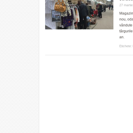
27 marti
Magazine
nou, odat
vândute 
târguril
an.
Etichete: