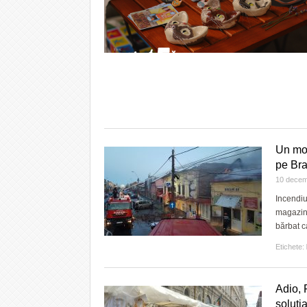
Un mor
pe Br
10 decem
Incendiu
magazine
bărbat c
Etichete:
Adio, 
soluti