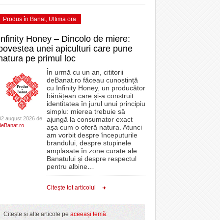
Produs în Banat
,
Ultima ora
Infinity Honey – Dincolo de miere:
povestea unei apiculturi care pune
natura pe primul loc
În urmă cu un an, cititorii
deBanat.ro făceau cunoștință
cu Infinity Honey, un producător
bănățean care și-a construit
identitatea în jurul unui principiu
simplu: mierea trebuie să
02 august 2026 de
ajungă la consumator exact
deBanat.ro
așa cum o oferă natura. Atunci
am vorbit despre începuturile
brandului, despre stupinele
amplasate în zone curate ale
Banatului și despre respectul
pentru albine
…
Citeşte tot articolul
Citește și alte articole pe
aceeași temă
: