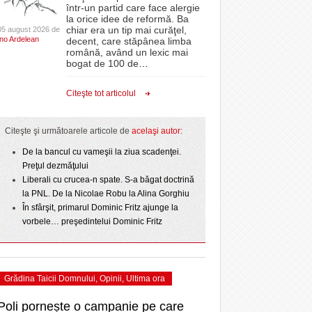
CLIPURI VIDEO
într-un partid care face alergie
- acum 2 zile
- 1
Sărbătoarea continuă! Zeci de mii de oameni
proiectelor derulate de instituție din fonduri
omovare
la orice idee de reformă. Ba
- 11 December 2025
au celebrat a treia seară la rând Ziua Timișoarei
JOCURI ONLINE
europene/FOTO
chiar era un tip mai curăţel,
05 august 2026 de
amentul cu o victorie
Ino Ardelean
- 2 August 2026
decent, care stăpânea limba
DIVERSE
română, având un lexic mai
- 25 July 2026
ANAF oferă persoanelor fizice posibilitatea să
dicat
odus
bogat de 100 de
…
Iniţiativă inedită pentru Zilele Orașului
beneficieze de Declarația Unică 212
FARMACII DIN
învins o echipă de
- 25 November 2025
Sânnicolau: ziua de vineri va fi dedicată special
precompletată
TIMIŞOARA
Citeşte tot articolul
uly 2026
- 2 August 2026
talentelor locale
HARTA TIMIŞOAREI
Romanian Business Leaders lansează RBL
View all
- 19 November
Banat, prima filială din vestul țării
NL
LICEE, ŞCOLI ŞI
Citeşte şi următoarele articole de
acelaşi autor:
2025
e la
GRĂDINIŢE DIN TIMIŞ
July
De la bancul cu vameşii la ziua scadenţei.
View all
PRIMĂRIILE DIN TIMIŞ
Preţul dezmăţului
Liberali cu crucea-n spate. S-a băgat doctrină
SFATUL MEDICULUI
la PNL. De la Nicolae Robu la Alina Gorghiu
SFATURI JURIDICE
În sfârşit, primarul Dominic Fritz ajunge la
vorbele… preşedintelui Dominic Fritz
Grădina Taicii Domnului
,
Opinii
,
Ultima ora
Poli pornește o campanie pe care