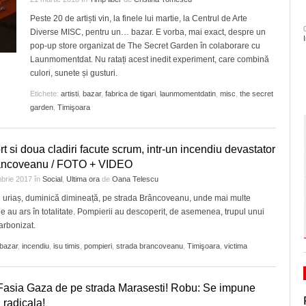
- 1 August 2026
CLIPURI VIDEO
de acrobație aeriană
dramatic în barajul de pr
Ceauşescu a fost… “unicul vizionar al țării”
Peste 20 de artiști vin, la finele lui martie, la Centrul de Arte
ZIARISTU’ DE
August 2026
Diverse MISC, pentru un… bazar. E vorba, mai exact, despre un
TERASĂ
JOCURI ONLINE
Inaugurare de Ziua Timișoarei. Turnul de apă
Politehnica încheie canton
pop-up store organizat de The Secret Garden în colaborare cu
din Iosefin e oficial, de vineri, obiectiv turistic și
și vine acasă cu moralul ri
CU OIŞTEA-N
Dominic Fritz denunţă un amendament intr
Launmomentdat. Nu ratați acest inedit experiment, care combină
-
centru destinat evenimentelor culturale/FOTO
KIERKEGAARD
special pentru el de PSD: Doar în țările
culori, sunete și gusturi.
Pe drumul cel bun. Poli a 
31 July 2026
bananiere e folosită legea împotriva unui
FINANŢĂRI DE LA A
- 23 J
Serie A, USD Lecce
- 30 July 2026
Etichete:
artisti
,
bazar
,
fabrica de tigari
,
launmomentdatin
,
misc
,
the secret
adversar politic
View all
LA Z
garden
,
Timişoara
View all
Raul Olajos e noul purtător de cuvânt al P
PE SURSE
Timiș. Mădălin Bunoiu se mută în conducer
- 30 
t si doua cladiri facute scrum, intr-un incendiu devastator
“Județ”, alături cu Claudiu Mihălceanu
2026
ancoveanu / FOTO + VIDEO
brie 2017
în
Social
,
Ultima ora
de
Oana Telescu
View all
 uriaș, duminică dimineață, pe strada Brâncoveanu, unde mai multe
 au ars în totalitate. Pompierii au descoperit, de asemenea, trupul unui
arbonizat.
bazar
,
incendiu
,
isu timis
,
pompieri
,
strada brancoveanu
,
Timişoara
,
victima
Fasia Gaza de pe strada Marasesti! Robu: Se impune
a radicala!