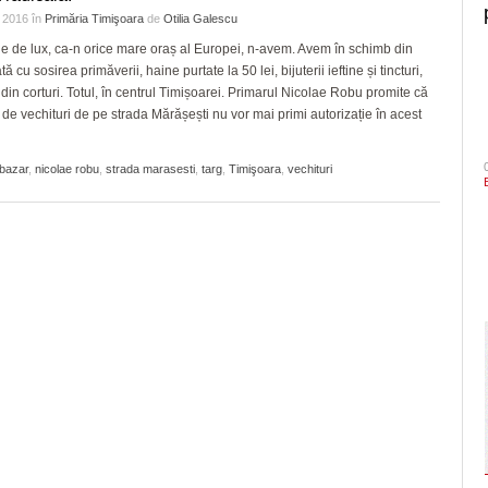
e 2016
în
Primăria Timişoara
de
Otilia Galescu
 de lux, ca-n orice mare oraș al Europei, n-avem. Avem în schimb din
ă cu sosirea primăverii, haine purtate la 50 lei, bijuterii ieftine și tincturi,
din corturi. Totul, în centrul Timișoarei. Primarul Nicolae Robu promite că
e de vechituri de pe strada Mărășești nu vor mai primi autorizație în acest
bazar
,
nicolae robu
,
strada marasesti
,
targ
,
Timişoara
,
vechituri