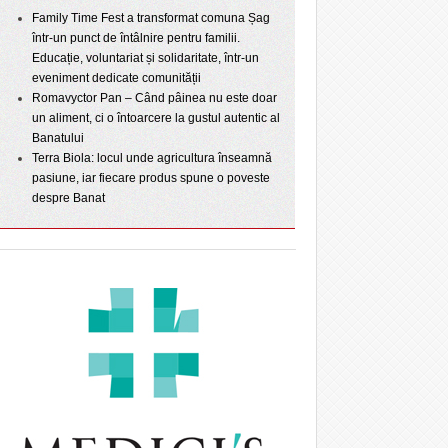
Family Time Fest a transformat comuna Șag
într-un punct de întâlnire pentru familii.
Educație, voluntariat și solidaritate, într-un
eveniment dedicate comunității
Romavyctor Pan – Când pâinea nu este doar
un aliment, ci o întoarcere la gustul autentic al
Banatului
Terra Biola: locul unde agricultura înseamnă
pasiune, iar fiecare produs spune o poveste
despre Banat