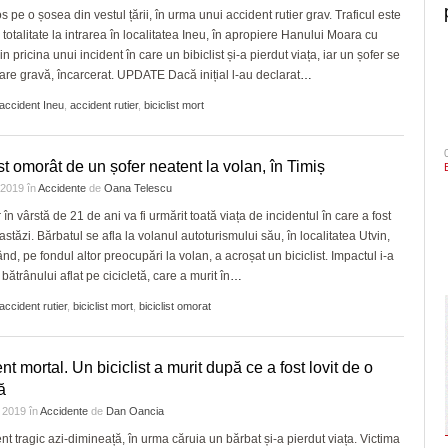
s pe o șosea din vestul țării, în urma unui accident rutier grav. Traficul este
 totalitate la intrarea în localitatea Ineu, în apropiere Hanului Moara cu
n pricina unui incident în care un bibiclist și-a pierdut viața, iar un șofer se
stare gravă, încarcerat. UPDATE Dacă inițial l-au declarat
…
accident Ineu
,
accident rutier
,
biciclist mort
ist omorât de un șofer neatent la volan, în Timiș
e 2019
în
Accidente
de
Oana Telescu
în vârstă de 21 de ani va fi urmărit toată viața de incidentul în care a fost
astăzi. Bărbatul se afla la volanul autoturismului său, în localitatea Utvin,
ând, pe fondul altor preocupări la volan, a acroșat un biciclist. Impactul i-a
l bătrânului aflat pe cicicletă, care a murit în
…
accident rutier
,
biciclist mort
,
biciclist omorat
nt mortal. Un biciclist a murit după ce a fost lovit de o
ă
e 2019
în
Accidente
de
Dan Oancia
t tragic azi-dimineață, în urma căruia un bărbat și-a pierdut viața. Victima