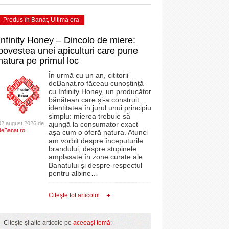
Produs în Banat
,
Ultima ora
Infinity Honey – Dincolo de miere:
povestea unei apiculturi care pune
natura pe primul loc
În urmă cu un an, cititorii
deBanat.ro făceau cunoștință
cu Infinity Honey, un producător
bănățean care și-a construit
identitatea în jurul unui principiu
simplu: mierea trebuie să
02 august 2026 de
ajungă la consumator exact
deBanat.ro
așa cum o oferă natura. Atunci
am vorbit despre începuturile
brandului, despre stupinele
amplasate în zone curate ale
Banatului și despre respectul
pentru albine
…
Citeşte tot articolul
Citește și alte articole pe
aceeași temă
: