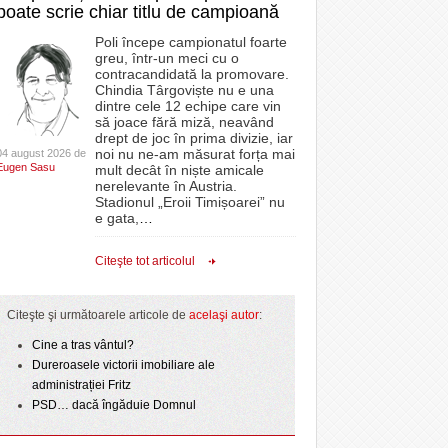
poate scrie chiar titlu de campioană
Poli începe campionatul foarte
greu, într-un meci cu o
contracandidată la promovare.
Chindia Târgoviște nu e una
dintre cele 12 echipe care vin
să joace fără miză, neavând
drept de joc în prima divizie, iar
noi nu ne-am măsurat forța mai
04 august 2026 de
Eugen Sasu
mult decât în niște amicale
nerelevante în Austria.
Stadionul „Eroii Timișoarei” nu
e gata,
…
Citeşte tot articolul
Citeşte şi următoarele articole de
acelaşi autor
:
Cine a tras vântul?
Dureroasele victorii imobiliare ale
administrației Fritz
PSD… dacă îngăduie Domnul