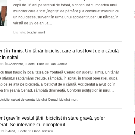
- acum 2 zile
copil de 16 ani pe terenul de fotbal, a continuat cu moartea unui
onoare/FOTO
CLIPURI VIDEO
dramatic în barajul de pr
Ceauşescu a fost… “unicul vizionar al țării”
ZIARISTU’ DE
muncitor care a fost „înghiţit” de pământ şi a continuat miercuri cu
August 2026
TERASĂ
JOCURI ONLINE
Primăria Timișoara vinde 3.500 de metri cubi de
Politehnica încheie canton
un nou deces, survenit în urma unui accident rutier. Un bărbat, în
- 3 August 2026
vârstă de 29 de ani, a
lemn
…
și vine acasă cu moralul ri
CU OIŞTEA-N
Dominic Fritz denunţă un amendament intr
KIERKEGAARD
special pentru el de PSD: Doar în țările
View all
Etichete:
biciclist mort
Pe drumul cel bun. Poli a 
bananiere e folosită legea împotriva unui
FINANŢĂRI DE LA A
- 23 J
Serie A, USD Lecce
- 30 July 2026
adversar politic
LA Z
View all
t în Timiș. Un tânăr biciclist care a fost lovit de o căruță
Raul Olajos e noul purtător de cuvânt al P
PE SURSE
 în spital
Timiș. Mădălin Bunoiu se mută în conducer
2019
în
Accidente
,
Judete
,
Timis
de
Dan Oancia
- 30 
“Județ”, alături cu Claudiu Mihălceanu
2026
cu final tragic în localitatea de frontieră Cenad din județul Timiș. Un tânăr
a sfârșitul săptămânii trecute, sâmbătă, în spital, în timpul operației, după
View all
mp ce se afla pe bicicletă, a fost lovit de o căruță. Accidentul a avut loc în
tea timișeană Cenad, sâmbătă dimineață. Conform polițiștilor, în jurul
…
biciclist calcat de caruta
,
biciclist Cenad
,
biciclist mort
t grav în vestul țării: biciclist în stare gravă, șofer
erat. Se intervine cu elicopterul
019
în
Arad
,
Judete
de
Oana Telescu