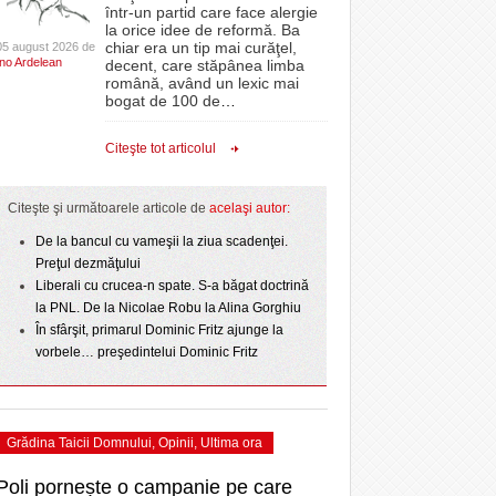
CLIPURI VIDEO
într-un partid care face alergie
- 3 August 2026
- 1
proiectelor derulate de instituție din fonduri
omovare
la orice idee de reformă. Ba
Ziua Timișoarei – City Celebration. Programul
- 11 December 2025
JOCURI ONLINE
europene/FOTO
chiar era un tip mai curăţel,
05 august 2026 de
amentul cu o victorie
- 3 August 2026
Ino Ardelean
ultimei zile
decent, care stăpânea limba
DIVERSE
română, având un lexic mai
- 25 July 2026
ANAF oferă persoanelor fizice posibilitatea să
dicat
odus
bogat de 100 de
…
Sărbătoarea continuă! Zeci de mii de oameni
beneficieze de Declarația Unică 212
FARMACII DIN
învins o echipă de
- 25 November 2025
au celebrat a treia seară la rând Ziua Timișoarei
precompletată
TIMIŞOARA
Citeşte tot articolul
uly 2026
- 2 August 2026
HARTA TIMIŞOAREI
Romanian Business Leaders lansează RBL
View all
- 19 November
Banat, prima filială din vestul țării
NL
LICEE, ŞCOLI ŞI
Citeşte şi următoarele articole de
acelaşi autor:
2025
e la
GRĂDINIŢE DIN TIMIŞ
July
De la bancul cu vameşii la ziua scadenţei.
View all
PRIMĂRIILE DIN TIMIŞ
Preţul dezmăţului
Liberali cu crucea-n spate. S-a băgat doctrină
SFATUL MEDICULUI
la PNL. De la Nicolae Robu la Alina Gorghiu
SFATURI JURIDICE
În sfârşit, primarul Dominic Fritz ajunge la
vorbele… preşedintelui Dominic Fritz
Grădina Taicii Domnului
,
Opinii
,
Ultima ora
Poli pornește o campanie pe care