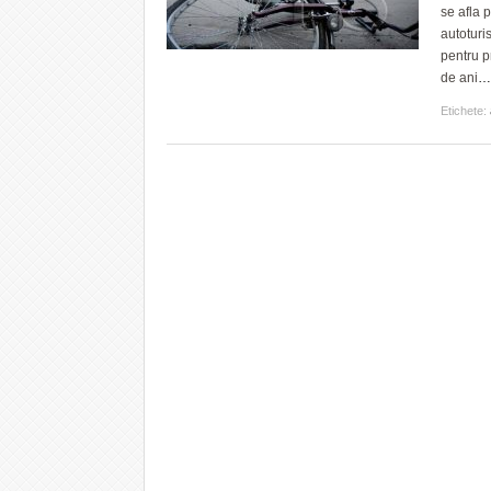
se afla p
autoturis
pentru p
de ani
…
Etichete: