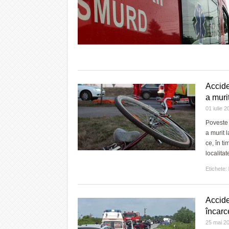
Acciden
a murit
01 iulie 
Poveste 
a murit l
ce, în ti
localita
Etichete:
Acciden
încarc
25 mai 2