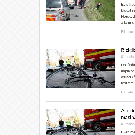
Este hao
blocat în
Noroc, di
află în 
Etichete:
Bicicl
01 aprili
Un tânăr 
implicat 
atunci c
fost fata
Etichete:
Accide
mașin
07 marti
Evenimen