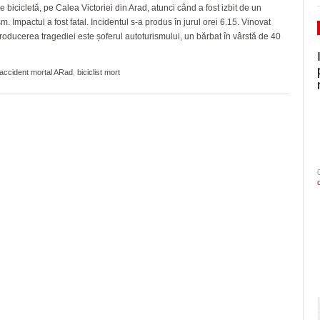
e bicicletă, pe Calea Victoriei din Arad, atunci când a fost izbit de un
m. Impactul a fost fatal. Incidentul s-a produs în jurul orei 6.15. Vinovat
roducerea tragediei este șoferul autoturismului, un bărbat în vârstă de 40
accident mortal ARad
,
biciclist mort