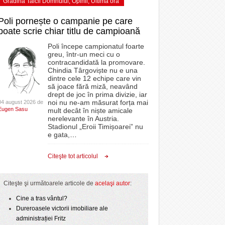
Grădina Taicii Domnului
,
Opinii
,
Ultima ora
Poli pornește o campanie pe care
poate scrie chiar titlu de campioană
Poli începe campionatul foarte
greu, într-un meci cu o
contracandidată la promovare.
Chindia Târgoviște nu e una
dintre cele 12 echipe care vin
să joace fără miză, neavând
drept de joc în prima divizie, iar
noi nu ne-am măsurat forța mai
04 august 2026 de
Eugen Sasu
mult decât în niște amicale
nerelevante în Austria.
Stadionul „Eroii Timișoarei” nu
e gata,
…
Citeşte tot articolul
Citeşte şi următoarele articole de
acelaşi autor
:
Cine a tras vântul?
Dureroasele victorii imobiliare ale
administrației Fritz