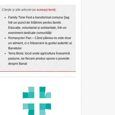
Citește și alte articole pe
aceeași temă
:
Family Time Fest a transformat comuna Șag
într-un punct de întâlnire pentru familii.
Educație, voluntariat și solidaritate, într-un
eveniment dedicate comunității
Romavyctor Pan – Când pâinea nu este doar
un aliment, ci o întoarcere la gustul autentic al
Banatului
Terra Biola: locul unde agricultura înseamnă
pasiune, iar fiecare produs spune o poveste
despre Banat