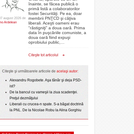
CLIPURI VIDEO
înainte, se făcea publică o
Filmul „Ultimul ingredient”, o poveste a
epe Superliga în
proiectelor derulate de instituție din fonduri
primă listă a colaboratorilor
Banatului în competiția internațională Food Film
- 11 December 2025
gramate derby-urile
JOCURI ONLINE
europene/FOTO
fostei Securităţi. Pe ea, doar
lor:
- 5 August 2026
2026
Menu/VIDEO
membrii PNŢCD şi câţiva
07 august 2026 de
DIVERSE
Ino Ardelean
liberali. Aceşti oameni erau
ANAF oferă persoanelor fizice posibilitatea să
“răstigniţi” a doua oară. Prima
Aflați secretele Timișoarei în cadrul unui nou tur
r nu
 Politehnica atacă
beneficieze de Declarația Unică 212
FARMACII DIN
data în puşcăriile comuniste, a
-
gratuit organizat de Asociația Turism Alternativ
- 25 November 2025
care o nou-promovată
precompletată
TIMIŞOARA
doua oară fiind expuşi
4 August 2026
ipe ce a pierdut
oprobiului public,
…
HARTA TIMIŞOAREI
ct de
Romanian Business Leaders lansează RBL
- 3 August 2026
omovare
View all
 Toni
- 19 November
Banat, prima filială din vestul țării
LICEE, ŞCOLI ŞI
Citeşte tot articolul
2025
GRĂDINIŢE DIN TIMIŞ
View all
PRIMĂRIILE DIN TIMIŞ
Citeşte şi următoarele articole de
acelaşi autor:
SFATUL MEDICULUI
Alexandru Rogobete. Aşa tânăr şi deja PSD-
ist?
SFATURI JURIDICE
De la bancul cu vameşii la ziua scadenţei.
Preţul dezmăţului
Liberali cu crucea-n spate. S-a băgat doctrină
la PNL. De la Nicolae Robu la Alina Gorghiu