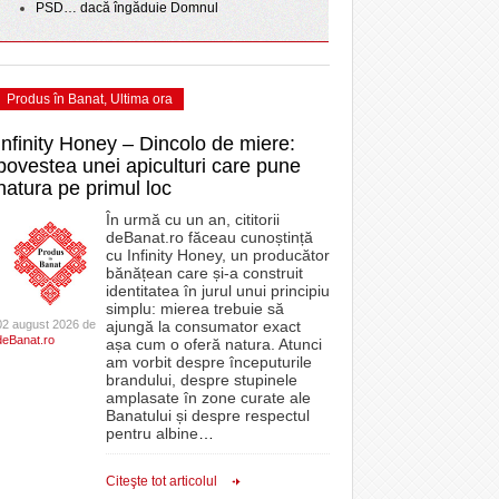
PSD… dacă îngăduie Domnul
Produs în Banat
,
Ultima ora
Infinity Honey – Dincolo de miere:
povestea unei apiculturi care pune
natura pe primul loc
În urmă cu un an, cititorii
deBanat.ro făceau cunoștință
cu Infinity Honey, un producător
bănățean care și-a construit
identitatea în jurul unui principiu
simplu: mierea trebuie să
02 august 2026 de
ajungă la consumator exact
deBanat.ro
așa cum o oferă natura. Atunci
am vorbit despre începuturile
brandului, despre stupinele
amplasate în zone curate ale
Banatului și despre respectul
pentru albine
…
Citeşte tot articolul