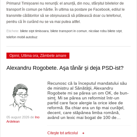
GRĂDINA TAICII DOMNULUI
CRONICĂ DE FILM
ACCIDENTE
Primarul Timișoarei nu renunță: el anunță, din nou, sfârșitul biletelor de
transport în comun pe hârtie. În ultima sa postare pe Facebook, edilul le
ZIARISTU’ DE TERASĂ
UNDE MERGEM
ANUNŢURI
transmite călătorilor să se obișnuiască să plătească doar cu telefonul,
pentru că în curând nu se va mai putea altfel.
CU OIŞTEA-N KIERKEGAARD
FILME DOCUMENTARE
INFO SI UTILE
Etichete:
bilete stpt timisoara
,
bilete transport in comun
,
nicolae robu bilete stpt
,
telefon mobil autobuz
FINANŢĂRI DE LA A LA Z
CLIPURI VIDEO
CULTURA
PE SURSE
JOCURI ONLINE
INVATAMANT
Opinii
,
Ultima ora
,
Zâmbete amare
JUSTITIE
Alexandru Rogobete. Aşa tânăr şi deja PSD-ist?
FILME DOCUMENTARE
Recunosc că la începutul mandatului său
de ministru al Sănătăţii, Alexandru
CLIPURI VIDEO
Rogobete mi se părea un om OK, de bun-
simţ. Mi se părea un reformist într-un
JOCURI ONLINE
partid care face alergie la orice idee de
reformă. Ba chiar era un tip mai curăţel,
decent, care stăpânea limba română,
DIVERSE
având un lexic mai bogat de 100 de
…
05 august 2026 de
Ino
Ardelean
FARMACII DIN TIMIŞOARA
Citeşte tot articolul