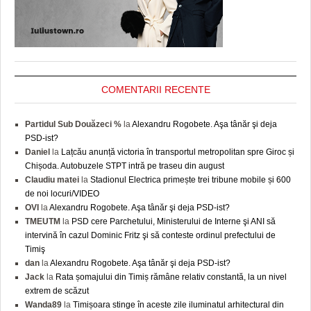
COMENTARII RECENTE
Partidul Sub Douăzeci %
la
Alexandru Rogobete. Aşa tânăr şi deja
PSD-ist?
Daniel
la
Lațcău anunță victoria în transportul metropolitan spre Giroc și
Chișoda. Autobuzele STPT intră pe traseu din august
Claudiu matei
la
Stadionul Electrica primește trei tribune mobile și 600
de noi locuri/VIDEO
OVI
la
Alexandru Rogobete. Aşa tânăr şi deja PSD-ist?
TMEUTM
la
PSD cere Parchetului, Ministerului de Interne şi ANI să
intervină în cazul Dominic Fritz şi să conteste ordinul prefectului de
Timiş
dan
la
Alexandru Rogobete. Aşa tânăr şi deja PSD-ist?
Jack
la
Rata șomajului din Timiș rămâne relativ constantă, la un nivel
extrem de scăzut
Wanda89
la
Timișoara stinge în aceste zile iluminatul arhitectural din