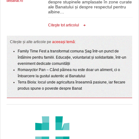
deBanat.ro
despre stupinele amplasate în zone curate
ale Banatului și despre respectul pentru
albine
…
Citeşte tot articolul
Citește și alte articole pe
aceeași temă
:
Family Time Fest a transformat comuna Șag într-un punct de
întâlnire pentru familii. Educație, voluntariat și solidaritate, într-un
eveniment dedicate comunității
Romavyctor Pan – Când pâinea nu este doar un aliment, ci o
întoarcere la gustul autentic al Banatului
Terra Biola: locul unde agricultura înseamnă pasiune, iar fiecare
produs spune o poveste despre Banat