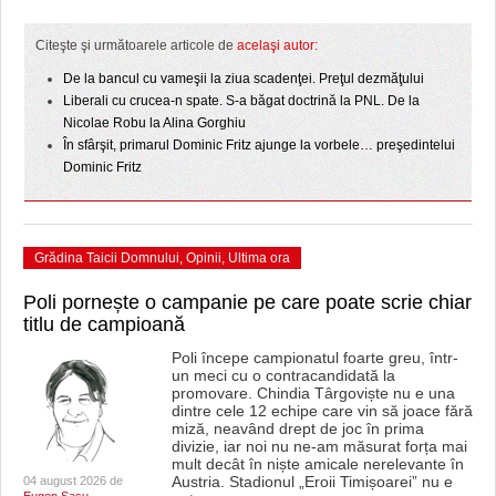
HARTA TIMIŞOAREI
Citeşte şi următoarele articole de
acelaşi autor:
LICEE, ŞCOLI ŞI GRĂDINIŢE DIN TIMIŞ
De la bancul cu vameşii la ziua scadenţei. Preţul dezmăţului
PRIMĂRIILE DIN TIMIŞ
Liberali cu crucea-n spate. S-a băgat doctrină la PNL. De la
Nicolae Robu la Alina Gorghiu
SFATUL MEDICULUI
În sfârşit, primarul Dominic Fritz ajunge la vorbele… preşedintelui
Dominic Fritz
SFATURI JURIDICE
Grădina Taicii Domnului
,
Opinii
,
Ultima ora
Poli pornește o campanie pe care poate scrie chiar
titlu de campioană
Poli începe campionatul foarte greu, într-
un meci cu o contracandidată la
promovare. Chindia Târgoviște nu e una
dintre cele 12 echipe care vin să joace fără
miză, neavând drept de joc în prima
divizie, iar noi nu ne-am măsurat forța mai
mult decât în niște amicale nerelevante în
Austria. Stadionul „Eroii Timișoarei” nu e
04 august 2026 de