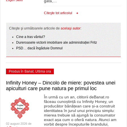
Eugen Sasu
gata,
…
Citeşte tot articolul
Citeşte şi următoarele articole de
acelaşi autor
:
Cine a tras vântul?
Dureroasele victorii imobiliare ale administrației Fritz
PSD… dacă îngăduie Domnul
Produs în Banat
,
Ultima ora
Infinity Honey – Dincolo de miere: povestea unei
apiculturi care pune natura pe primul loc
În urmă cu un an, cititorii deBanat.ro
făceau cunoștință cu Infinity Honey, un
producător bănățean care și-a construit
identitatea în jurul unui principiu simplu:
mierea trebuie să ajungă la consumator
exact așa cum o oferă natura. Atunci am
02 august 2026 de
vorbit despre începuturile brandului,