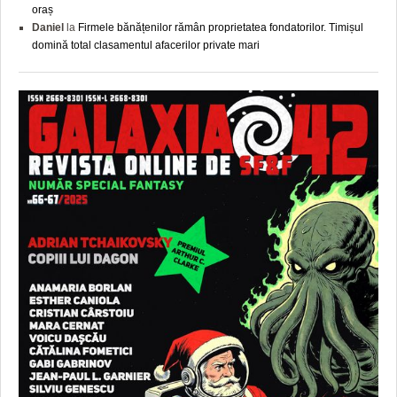
oraș
Daniel
la
Firmele bănățenilor rămân proprietatea fondatorilor. Timișul
domină total clasamentul afacerilor private mari