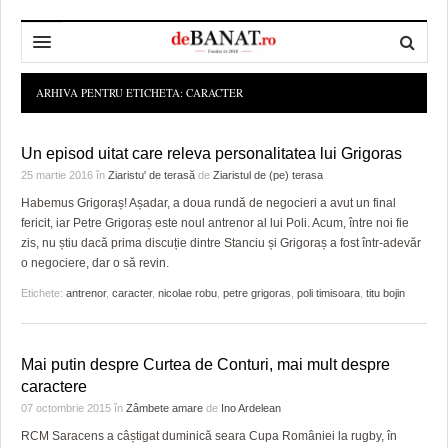
HOME
ARHIVA PENTRU ETICHETA:
CARACTER
ADMINISTRAȚIE
DESPRE NOI
Un episod uitat care releva personalitatea lui Grigoras
POLITICĂ
REDACȚIA DEBANAT
PRIMĂRIA TIMIŞOARA
25 martie 2016
în
Ziaristu' de terasă
de
Ziaristul de (pe) terasa
Habemus Grigoraș! Așadar, a doua rundă de negocieri a avut un final
SPORT
POLITICA DE COOKIES
CONSILIUL JUDEŢEAN TIMIŞ
POLITICA
fericit, iar Petre Grigoraș este noul antrenor al lui Poli. Acum, între noi fie
zis, nu știu dacă prima discuție dintre Stanciu și Grigoraș a fost într-adevăr
OPINII
POLITICA DE CONFIDENȚIALITATE
PREFECTURA TIMIŞ
POLI TIMISOARA
o negociere, dar o să revin.
TIMP LIBER ȘI CULTURĂ
FOTBAL JUDETEAN
DOSARELE DEBANAT
Etichete:
antrenor
,
caracter
,
nicolae robu
,
petre grigoras
,
poli timisoara
,
titu bojin
ECONOMIC
ALTE SPORTURI
ETICA LUCIDITĂȚII ASISTATE
TIMP LIBER
Mai putin despre Curtea de Conturi, mai mult despre
SĂNĂTATE
JURNAL DE CAMPANIE
ULTRAMARIN VA RECOMANDA
AFACERI
caractere
07 octombrie 2015
în
Zâmbete amare
de
Ino Ardelean
MAI MULTE
ZÂMBETE AMARE
CULTURA
RCM Saracens a câștigat duminică seara Cupa României la rugby, în