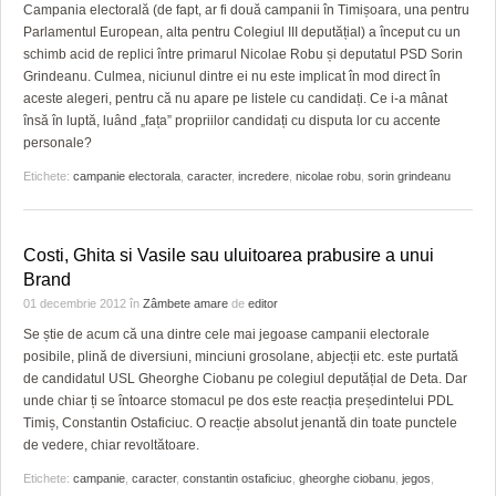
Campania electorală (de fapt, ar fi două campanii în Timișoara, una pentru
Parlamentul European, alta pentru Colegiul III deputățial) a început cu un
schimb acid de replici între primarul Nicolae Robu și deputatul PSD Sorin
Grindeanu. Culmea, niciunul dintre ei nu este implicat în mod direct în
aceste alegeri, pentru că nu apare pe listele cu candidați. Ce i-a mânat
însă în luptă, luând „fața” propriilor candidați cu disputa lor cu accente
personale?
Etichete:
campanie electorala
,
caracter
,
incredere
,
nicolae robu
,
sorin grindeanu
Costi, Ghita si Vasile sau uluitoarea prabusire a unui
Brand
01 decembrie 2012
în
Zâmbete amare
de
editor
Se știe de acum că una dintre cele mai jegoase campanii electorale
posibile, plină de diversiuni, minciuni grosolane, abjecții etc. este purtată
de candidatul USL Gheorghe Ciobanu pe colegiul deputățial de Deta. Dar
unde chiar ți se întoarce stomacul pe dos este reacția președintelui PDL
Timiș, Constantin Ostaficiuc. O reacție absolut jenantă din toate punctele
de vedere, chiar revoltătoare.
Etichete:
campanie
,
caracter
,
constantin ostaficiuc
,
gheorghe ciobanu
,
jegos
,