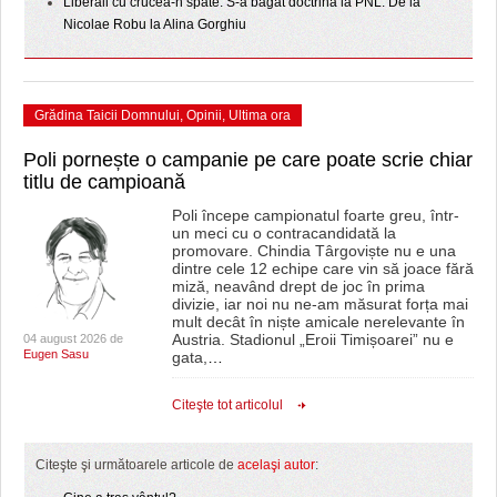
Liberali cu crucea-n spate. S-a băgat doctrină la PNL. De la
Nicolae Robu la Alina Gorghiu
Grădina Taicii Domnului
,
Opinii
,
Ultima ora
Poli pornește o campanie pe care poate scrie chiar
titlu de campioană
Poli începe campionatul foarte greu, într-
un meci cu o contracandidată la
promovare. Chindia Târgoviște nu e una
dintre cele 12 echipe care vin să joace fără
miză, neavând drept de joc în prima
divizie, iar noi nu ne-am măsurat forța mai
mult decât în niște amicale nerelevante în
Austria. Stadionul „Eroii Timișoarei” nu e
04 august 2026 de
Eugen Sasu
gata,
…
Citeşte tot articolul
Citeşte şi următoarele articole de
acelaşi autor
: