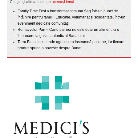
Citește și alte articole pe
aceeași temă
:
Family Time Fest a transformat comuna Șag într-un punct de
întâlnire pentru familii. Educație, voluntariat și solidaritate, într-un
eveniment dedicate comunității
Romavyctor Pan – Când pâinea nu este doar un aliment, ci o
întoarcere la gustul autentic al Banatului
Terra Biola: locul unde agricultura înseamnă pasiune, iar fiecare
produs spune o poveste despre Banat