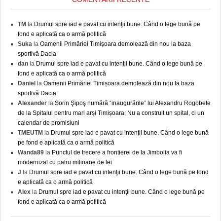
TM
la
Drumul spre iad e pavat cu intenţii bune. Când o lege bună pe
fond e aplicată ca o armă politică
Suka
la
Oamenii Primăriei Timișoara demolează din nou la baza
sportivă Dacia
dan
la
Drumul spre iad e pavat cu intenţii bune. Când o lege bună pe
fond e aplicată ca o armă politică
Daniel
la
Oamenii Primăriei Timișoara demolează din nou la baza
sportivă Dacia
Alexander
la
Sorin Şipoş numără “inaugurările” lui Alexandru Rogobete
de la Spitalul pentru mari arși Timișoara: Nu a construit un spital, ci un
calendar de promisiuni
TMEUTM
la
Drumul spre iad e pavat cu intenţii bune. Când o lege bună
pe fond e aplicată ca o armă politică
Wanda89
la
Punctul de trecere a frontierei de la Jimbolia va fi
modernizat cu patru milioane de lei
J
la
Drumul spre iad e pavat cu intenţii bune. Când o lege bună pe fond
e aplicată ca o armă politică
Alex
la
Drumul spre iad e pavat cu intenţii bune. Când o lege bună pe
fond e aplicată ca o armă politică