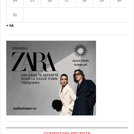
24
25
26
27
28
29
30
31
« iul.
COMENTARII RECENTE