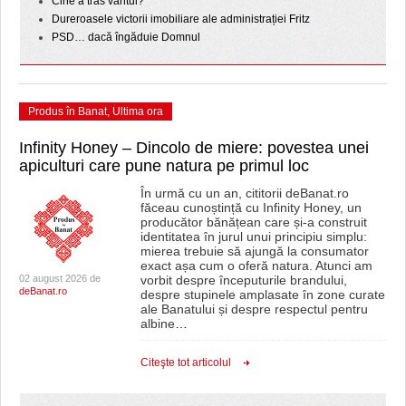
Cine a tras vântul?
Dureroasele victorii imobiliare ale administrației Fritz
PSD… dacă îngăduie Domnul
Produs în Banat
,
Ultima ora
Infinity Honey – Dincolo de miere: povestea unei
apiculturi care pune natura pe primul loc
În urmă cu un an, cititorii deBanat.ro
făceau cunoștință cu Infinity Honey, un
producător bănățean care și-a construit
identitatea în jurul unui principiu simplu:
mierea trebuie să ajungă la consumator
exact așa cum o oferă natura. Atunci am
02 august 2026 de
vorbit despre începuturile brandului,
deBanat.ro
despre stupinele amplasate în zone curate
ale Banatului și despre respectul pentru
albine
…
Citeşte tot articolul