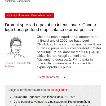
sustinere
,
vasile blaga
Opinii
,
Ultima ora
,
Zâmbete amare
Drumul spre iad e pavat cu intenţii bune. Când o
lege bună pe fond e aplicată ca o armă politică
Chiar înaintea alegerilor parlamentare de
la finalul anului 2000, pe baza Legii
CNSAS, apărute cu un an înainte, se făcea
publică o primă listă a colaboratorilor fostei
Securităţi. Pe ea, doar membrii PNŢCD şi
câţiva liberali. Aceşti oameni erau
“răstigniţi” a doua oară. Prima data în
puşcăriile comuniste, a doua oară fiind
07 august 2026 de
Ino
Ardelean
expuşi oprobiului public,
…
Citeşte tot articolul
Citeşte şi următoarele articole de
acelaşi autor:
Alexandru Rogobete. Aşa tânăr şi deja PSD-ist?
De la bancul cu vameşii la ziua scadenţei. Preţul dezmăţului