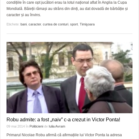
GRĂDINA TAICII DOMNULUI
CRONICĂ DE FILM
ACCIDENTE
condițiile în care opt jucători erau la lotul național aflat în Anglia la Cupa
Mondială. Băieții rămași au strâns din dinți, au dat dovadă de bărbăție și
ZIARISTU’ DE TERASĂ
UNDE MERGEM
ANUNŢURI
caracter și au învins.
Etichete:
bani
,
caracter
,
curtea de conturi
,
sport
,
Timişoara
CU OIŞTEA-N KIERKEGAARD
FILME DOCUMENTARE
INFO SI UTILE
FINANŢĂRI DE LA A LA Z
CLIPURI VIDEO
CULTURA
PE SURSE
JOCURI ONLINE
INVATAMANT
JUSTITIE
FILME DOCUMENTARE
CLIPURI VIDEO
JOCURI ONLINE
DIVERSE
Robu admite: a fost „naiv” c-a crezut in Victor Ponta!
09 mai 2014
în
Politicieni
de
Iulia Avram
FARMACII DIN TIMIŞOARA
Primarul Nicolae Robu afirmă că afirmațiile lui Victor Ponta la adresa