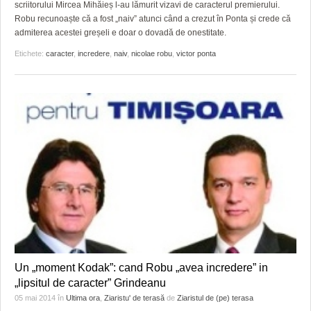
HARTA TIMIŞOAREI
scriitorului Mircea Mihăieș l-au lămurit vizavi de caracterul premierului.
Robu recunoaște că a fost „naiv” atunci când a crezut în Ponta și crede că
LICEE, ŞCOLI ŞI GRĂDINIŢE DIN TIMIŞ
admiterea acestei greșeli e doar o dovadă de onestitate.
Etichete:
caracter
,
incredere
,
naiv
,
nicolae robu
,
victor ponta
PRIMĂRIILE DIN TIMIŞ
SFATUL MEDICULUI
SFATURI JURIDICE
Un „moment Kodak”: cand Robu „avea incredere” in
„lipsitul de caracter” Grindeanu
05 mai 2014
în
Ultima ora
,
Ziaristu' de terasă
de
Ziaristul de (pe) terasa