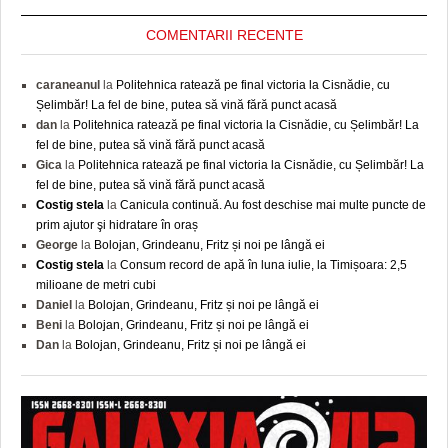
COMENTARII RECENTE
caraneanul
la
Politehnica ratează pe final victoria la Cisnădie, cu
Șelimbăr! La fel de bine, putea să vină fără punct acasă
dan
la
Politehnica ratează pe final victoria la Cisnădie, cu Șelimbăr! La
fel de bine, putea să vină fără punct acasă
Gica
la
Politehnica ratează pe final victoria la Cisnădie, cu Șelimbăr! La
fel de bine, putea să vină fără punct acasă
Costig stela
la
Canicula continuă. Au fost deschise mai multe puncte de
prim ajutor şi hidratare în oraș
George
la
Bolojan, Grindeanu, Fritz și noi pe lângă ei
Costig stela
la
Consum record de apă în luna iulie, la Timișoara: 2,5
milioane de metri cubi
Daniel
la
Bolojan, Grindeanu, Fritz și noi pe lângă ei
Beni
la
Bolojan, Grindeanu, Fritz și noi pe lângă ei
Dan
la
Bolojan, Grindeanu, Fritz și noi pe lângă ei