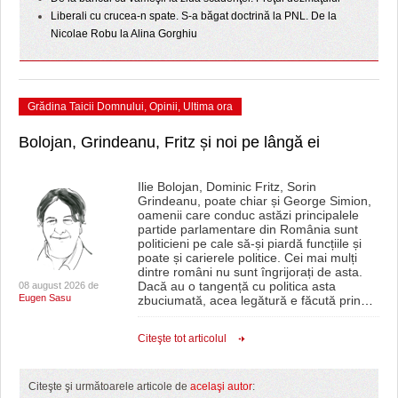
Liberali cu crucea-n spate. S-a băgat doctrină la PNL. De la
Nicolae Robu la Alina Gorghiu
Grădina Taicii Domnului
,
Opinii
,
Ultima ora
Bolojan, Grindeanu, Fritz și noi pe lângă ei
Ilie Bolojan, Dominic Fritz, Sorin
Grindeanu, poate chiar și George Simion,
oamenii care conduc astăzi principalele
partide parlamentare din România sunt
politicieni pe cale să-și piardă funcțiile și
poate și carierele politice. Cei mai mulți
dintre români nu sunt îngrijorați de asta.
Dacă au o tangență cu politica asta
08 august 2026 de
Eugen Sasu
zbuciumată, acea legătură e făcută prin
…
Citeşte tot articolul
Citeşte şi următoarele articole de
acelaşi autor
: