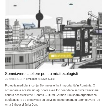
GRĂDINA TAICII DOMNULUI
CRONICĂ DE FILM
ACCIDENTE
ZIARISTU’ DE TERASĂ
UNDE MERGEM
ANUNŢURI
CU OIŞTEA-N KIERKEGAARD
FILME DOCUMENTARE
INFO SI UTILE
FINANŢĂRI DE LA A LA Z
CLIPURI VIDEO
CULTURA
PE SURSE
JOCURI ONLINE
INVATAMANT
JUSTITIE
FILME DOCUMENTARE
CLIPURI VIDEO
Somniavero, ateliere pentru micii ecologisti
JOCURI ONLINE
25 martie 2013
în
Timp liber
de
Silvia Suciu
Protecţia mediului înconjurător nu este încă importantă în România. O
DIVERSE
schimbare a acestei situaţii poate avea loc doar dacă sensibilizăm tinerii
asupra aceastei teme. Centrul Cultural German Timişoara organizează
FARMACII DIN TIMIŞOARA
două ateliere de creativitate cu elevi, pe baza romanului „Somniavero” de
Anja Stürzer şi Julia Dürr.