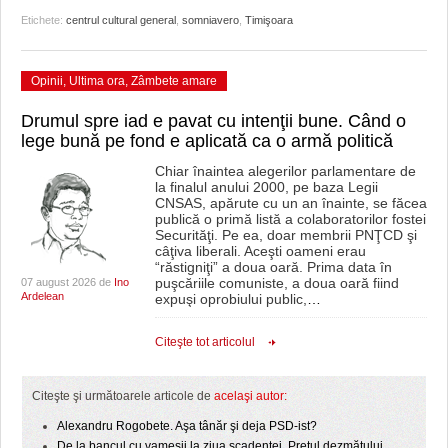
HARTA TIMIŞOAREI
Etichete:
centrul cultural general
,
somniavero
,
Timişoara
LICEE, ŞCOLI ŞI GRĂDINIŢE DIN TIMIŞ
Opinii
,
Ultima ora
,
Zâmbete amare
PRIMĂRIILE DIN TIMIŞ
Drumul spre iad e pavat cu intenţii bune. Când o
SFATUL MEDICULUI
lege bună pe fond e aplicată ca o armă politică
SFATURI JURIDICE
Chiar înaintea alegerilor parlamentare de
la finalul anului 2000, pe baza Legii
CNSAS, apărute cu un an înainte, se făcea
publică o primă listă a colaboratorilor fostei
Securităţi. Pe ea, doar membrii PNŢCD şi
câţiva liberali. Aceşti oameni erau
“răstigniţi” a doua oară. Prima data în
puşcăriile comuniste, a doua oară fiind
07 august 2026 de
Ino
Ardelean
expuşi oprobiului public,
…
Citeşte tot articolul
Citeşte şi următoarele articole de
acelaşi autor:
Alexandru Rogobete. Aşa tânăr şi deja PSD-ist?
De la bancul cu vameşii la ziua scadenţei. Preţul dezmăţului