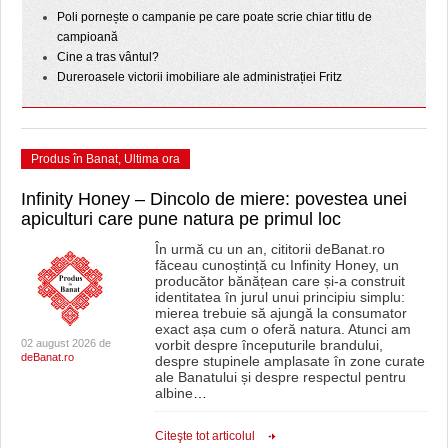
Poli pornește o campanie pe care poate scrie chiar titlu de
campioană
Cine a tras vântul?
Dureroasele victorii imobiliare ale administrației Fritz
Produs în Banat
,
Ultima ora
Infinity Honey – Dincolo de miere: povestea unei
apiculturi care pune natura pe primul loc
În urmă cu un an, cititorii deBanat.ro
făceau cunoștință cu Infinity Honey, un
producător bănățean care și-a construit
identitatea în jurul unui principiu simplu:
mierea trebuie să ajungă la consumator
exact așa cum o oferă natura. Atunci am
02 august 2026 de
vorbit despre începuturile brandului,
deBanat.ro
despre stupinele amplasate în zone curate
ale Banatului și despre respectul pentru
albine
…
Citeşte tot articolul