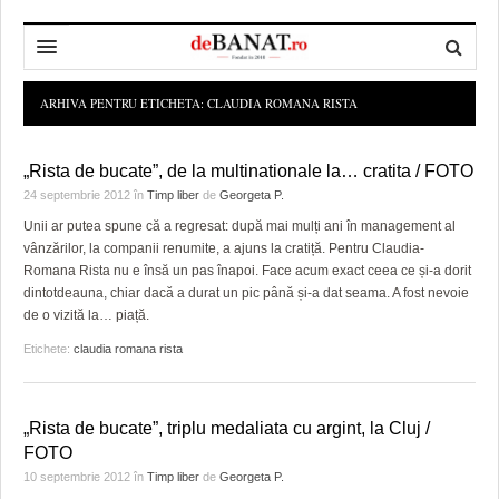
HOME
ARHIVA PENTRU ETICHETA:
CLAUDIA ROMANA RISTA
ADMINISTRAȚIE
DESPRE NOI
„Rista de bucate”, de la multinationale la… cratita / FOTO
POLITICĂ
REDACȚIA DEBANAT
PRIMĂRIA TIMIŞOARA
24 septembrie 2012
în
Timp liber
de
Georgeta P.
Unii ar putea spune că a regresat: după mai mulți ani în management al
SPORT
POLITICA DE COOKIES
CONSILIUL JUDEŢEAN TIMIŞ
POLITICA
vânzărilor, la companii renumite, a ajuns la cratiță. Pentru Claudia-
Romana Rista nu e însă un pas înapoi. Face acum exact ceea ce și-a dorit
OPINII
POLITICA DE CONFIDENȚIALITATE
PREFECTURA TIMIŞ
POLI TIMISOARA
dintotdeauna, chiar dacă a durat un pic până și-a dat seama. A fost nevoie
de o vizită la… piață.
TIMP LIBER ȘI CULTURĂ
FOTBAL JUDETEAN
DOSARELE DEBANAT
Etichete:
claudia romana rista
ECONOMIC
ALTE SPORTURI
ETICA LUCIDITĂȚII ASISTATE
TIMP LIBER
SĂNĂTATE
JURNAL DE CAMPANIE
ULTRAMARIN VA RECOMANDA
AFACERI
„Rista de bucate”, triplu medaliata cu argint, la Cluj /
FOTO
MAI MULTE
ZÂMBETE AMARE
CULTURA
10 septembrie 2012
în
Timp liber
de
Georgeta P.