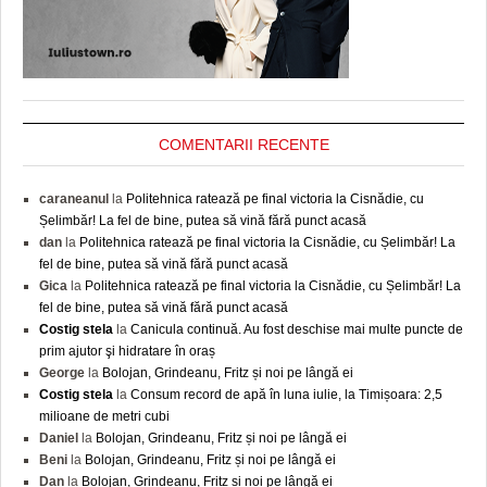
COMENTARII RECENTE
caraneanul
la
Politehnica ratează pe final victoria la Cisnădie, cu
Șelimbăr! La fel de bine, putea să vină fără punct acasă
dan
la
Politehnica ratează pe final victoria la Cisnădie, cu Șelimbăr! La
fel de bine, putea să vină fără punct acasă
Gica
la
Politehnica ratează pe final victoria la Cisnădie, cu Șelimbăr! La
fel de bine, putea să vină fără punct acasă
Costig stela
la
Canicula continuă. Au fost deschise mai multe puncte de
prim ajutor şi hidratare în oraș
George
la
Bolojan, Grindeanu, Fritz și noi pe lângă ei
Costig stela
la
Consum record de apă în luna iulie, la Timișoara: 2,5
milioane de metri cubi
Daniel
la
Bolojan, Grindeanu, Fritz și noi pe lângă ei
Beni
la
Bolojan, Grindeanu, Fritz și noi pe lângă ei
Dan
la
Bolojan, Grindeanu, Fritz și noi pe lângă ei