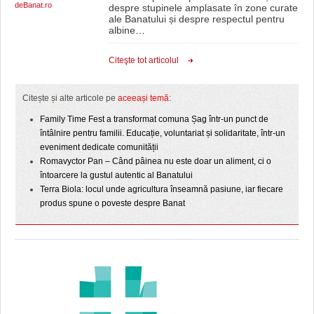
deBanat.ro
despre stupinele amplasate în zone curate
ale Banatului și despre respectul pentru
albine
…
Citeşte tot articolul
Citește și alte articole pe
aceeași temă
:
Family Time Fest a transformat comuna Șag într-un punct de
întâlnire pentru familii. Educație, voluntariat și solidaritate, într-un
eveniment dedicate comunității
Romavyctor Pan – Când pâinea nu este doar un aliment, ci o
întoarcere la gustul autentic al Banatului
Terra Biola: locul unde agricultura înseamnă pasiune, iar fiecare
produs spune o poveste despre Banat