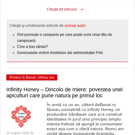
Citeşte tot articolul
Citeşte şi următoarele articole de
acelaşi autor
:
Poli pornește o campanie pe care poate scrie chiar titlu de
campioană
Cine a tras vântul?
Dureroasele victorii imobiliare ale administrației Fritz
Produs în Banat
,
Ultima ora
Infinity Honey – Dincolo de miere: povestea unei
apiculturi care pune natura pe primul loc
În urmă cu un an, cititorii deBanat.ro
făceau cunoștință cu Infinity Honey, un
producător bănățean care și-a construit
identitatea în jurul unui principiu simplu:
mierea trebuie să ajungă la consumator
exact așa cum o oferă natura. Atunci am
02 august 2026 de
vorbit despre începuturile brandului,