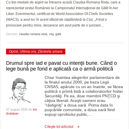
GRĂDINA TAICII DOMNULUI
CRONICĂ DE FILM
ACCIDENTE
Cu trei medalii de argint se întoarce acasă Claudia-Romana Rista, care a
reprezentat vestul României la Campionatul Internaţional de Gătit în Aer
ZIARISTU’ DE TERASĂ
UNDE MERGEM
ANUNŢURI
Liber. Evenimentul, certificat de World Association Of Chefs Societies
(WACS), a avut loc în acest sfârșit de săptămână la Cluj. „A fost o
CU OIŞTEA-N KIERKEGAARD
FILME DOCUMENTARE
INFO SI UTILE
provocare pentru mine, deoarece am avut parte de o jurizare
…
Etichete:
claudia romana rista
,
cluj
,
gatit
FINANŢĂRI DE LA A LA Z
CLIPURI VIDEO
CULTURA
PE SURSE
JOCURI ONLINE
INVATAMANT
Opinii
,
Ultima ora
,
Zâmbete amare
JUSTITIE
Drumul spre iad e pavat cu intenţii bune. Când o
lege bună pe fond e aplicată ca o armă politică
FILME DOCUMENTARE
Chiar înaintea alegerilor parlamentare de
la finalul anului 2000, pe baza Legii
CLIPURI VIDEO
CNSAS, apărute cu un an înainte, se făcea
publică o primă listă a colaboratorilor fostei
JOCURI ONLINE
Securităţi. Pe ea, doar membrii PNŢCD şi
câţiva liberali. Aceşti oameni erau
“răstigniţi” a doua oară. Prima data în
DIVERSE
puşcăriile comuniste, a doua oară fiind
07 august 2026 de
Ino
Ardelean
expuşi oprobiului public,
…
FARMACII DIN TIMIŞOARA
Citeşte tot articolul