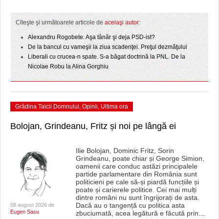
HARTA TIMIŞOAREI
Citeşte şi următoarele articole de
acelaşi autor:
LICEE, ŞCOLI ŞI GRĂDINIŢE DIN TIMIŞ
Alexandru Rogobete. Aşa tânăr şi deja PSD-ist?
PRIMĂRIILE DIN TIMIŞ
De la bancul cu vameşii la ziua scadenţei. Preţul dezmăţului
Liberali cu crucea-n spate. S-a băgat doctrină la PNL. De la
SFATUL MEDICULUI
Nicolae Robu la Alina Gorghiu
SFATURI JURIDICE
Grădina Taicii Domnului
,
Opinii
,
Ultima ora
Bolojan, Grindeanu, Fritz și noi pe lângă ei
Ilie Bolojan, Dominic Fritz, Sorin
Grindeanu, poate chiar și George Simion,
oamenii care conduc astăzi principalele
partide parlamentare din România sunt
politicieni pe cale să-și piardă funcțiile și
poate și carierele politice. Cei mai mulți
dintre români nu sunt îngrijorați de asta.
Dacă au o tangență cu politica asta
08 august 2026 de
Eugen Sasu
zbuciumată, acea legătură e făcută prin
…