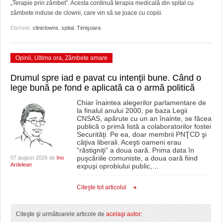
GRĂDINA TAICII DOMNULUI
CRONICĂ DE FILM
ACCIDENTE
„Terapie prin zâmbet”. Acesta continuă terapia medicală din spital cu
zâmbete induse de clowni, care vin să se joace cu copiii.
ZIARISTU’ DE TERASĂ
UNDE MERGEM
ANUNŢURI
Etichete:
cliniclowns
,
spital
,
Timişoara
CU OIŞTEA-N KIERKEGAARD
FILME DOCUMENTARE
INFO SI UTILE
Opinii
,
Ultima ora
,
Zâmbete amare
FINANŢĂRI DE LA A LA Z
CLIPURI VIDEO
CULTURA
Drumul spre iad e pavat cu intenţii bune. Când o
PE SURSE
JOCURI ONLINE
INVATAMANT
lege bună pe fond e aplicată ca o armă politică
Chiar înaintea alegerilor parlamentare de
JUSTITIE
la finalul anului 2000, pe baza Legii
CNSAS, apărute cu un an înainte, se făcea
FILME DOCUMENTARE
publică o primă listă a colaboratorilor fostei
Securităţi. Pe ea, doar membrii PNŢCD şi
câţiva liberali. Aceşti oameni erau
CLIPURI VIDEO
“răstigniţi” a doua oară. Prima data în
puşcăriile comuniste, a doua oară fiind
07 august 2026 de
Ino
JOCURI ONLINE
Ardelean
expuşi oprobiului public,
…
DIVERSE
Citeşte tot articolul
FARMACII DIN TIMIŞOARA
Citeşte şi următoarele articole de
acelaşi autor: