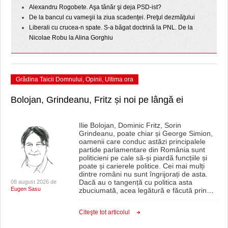
HARTA TIMIŞOAREI
Alexandru Rogobete. Aşa tânăr şi deja PSD-ist?
De la bancul cu vameşii la ziua scadenţei. Preţul dezmăţului
LICEE, ŞCOLI ŞI GRĂDINIŢE DIN TIMIŞ
Liberali cu crucea-n spate. S-a băgat doctrină la PNL. De la
Nicolae Robu la Alina Gorghiu
PRIMĂRIILE DIN TIMIŞ
SFATUL MEDICULUI
Grădina Taicii Domnului
,
Opinii
,
Ultima ora
SFATURI JURIDICE
Bolojan, Grindeanu, Fritz și noi pe lângă ei
Ilie Bolojan, Dominic Fritz, Sorin
Grindeanu, poate chiar și George Simion,
oamenii care conduc astăzi principalele
partide parlamentare din România sunt
politicieni pe cale să-și piardă funcțiile și
poate și carierele politice. Cei mai mulți
dintre români nu sunt îngrijorați de asta.
Dacă au o tangență cu politica asta
08 august 2026 de
Eugen Sasu
zbuciumată, acea legătură e făcută prin
…
Citeşte tot articolul