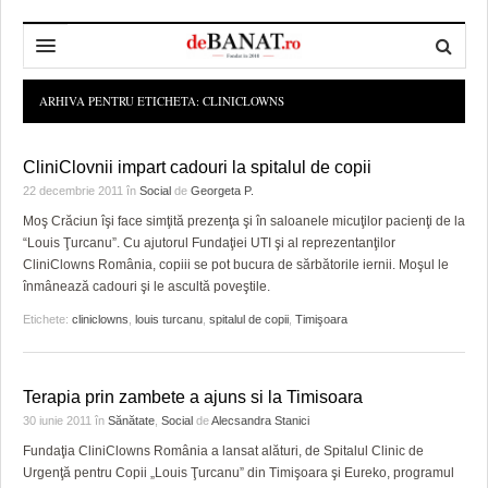
HOME
ARHIVA PENTRU ETICHETA:
CLINICLOWNS
ADMINISTRAȚIE
DESPRE NOI
CliniClovnii impart cadouri la spitalul de copii
POLITICĂ
REDACȚIA DEBANAT
PRIMĂRIA TIMIŞOARA
22 decembrie 2011
în
Social
de
Georgeta P.
Moş Crăciun îşi face simţită prezenţa şi în saloanele micuţilor pacienţi de la
SPORT
POLITICA DE COOKIES
CONSILIUL JUDEŢEAN TIMIŞ
POLITICA
“Louis Ţurcanu”. Cu ajutorul Fundaţiei UTI şi al reprezentanţilor
CliniClowns România, copiii se pot bucura de sărbătorile iernii. Moşul le
OPINII
POLITICA DE CONFIDENȚIALITATE
PREFECTURA TIMIŞ
POLI TIMISOARA
înmânează cadouri şi le ascultă poveştile.
TIMP LIBER ȘI CULTURĂ
FOTBAL JUDETEAN
DOSARELE DEBANAT
Etichete:
cliniclowns
,
louis turcanu
,
spitalul de copii
,
Timişoara
ECONOMIC
ALTE SPORTURI
ETICA LUCIDITĂȚII ASISTATE
TIMP LIBER
Terapia prin zambete a ajuns si la Timisoara
SĂNĂTATE
JURNAL DE CAMPANIE
ULTRAMARIN VA RECOMANDA
AFACERI
30 iunie 2011
în
Sănătate
,
Social
de
Alecsandra Stanici
MAI MULTE
ZÂMBETE AMARE
CULTURA
Fundaţia CliniClowns România a lansat alături, de Spitalul Clinic de
Urgenţă pentru Copii „Louis Ţurcanu” din Timişoara şi Eureko, programul