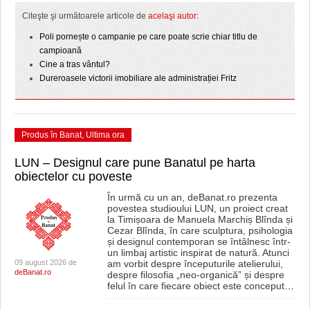
Citeşte şi următoarele articole de
acelaşi autor
:
Poli pornește o campanie pe care poate scrie chiar titlu de
campioană
Cine a tras vântul?
Dureroasele victorii imobiliare ale administrației Fritz
Produs în Banat
,
Ultima ora
LUN – Designul care pune Banatul pe harta
obiectelor cu poveste
În urmă cu un an, deBanat.ro prezenta
povestea studioului LUN, un proiect creat
la Timișoara de Manuela Marchiș Blînda și
Cezar Blînda, în care sculptura, psihologia
și designul contemporan se întâlnesc într-
un limbaj artistic inspirat de natură. Atunci
09 august 2026 de
am vorbit despre începuturile atelierului,
deBanat.ro
despre filosofia „neo-organică” și despre
felul în care fiecare obiect este conceput
…