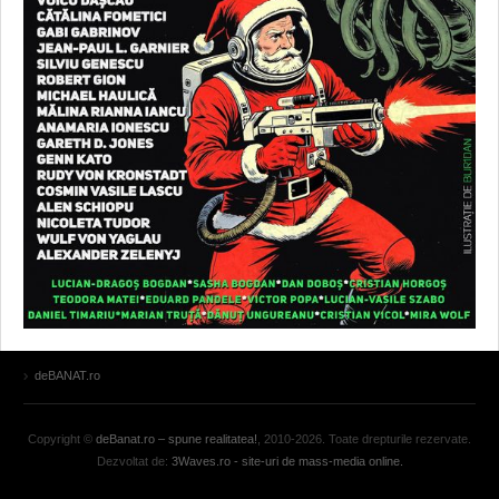
deBANAT.ro
Copyright ©
deBanat.ro – spune realitatea!
, 2010-2026. Toate drepturile rezervate.
Dezvoltat de:
3Waves.ro - site-uri de mass-media online.