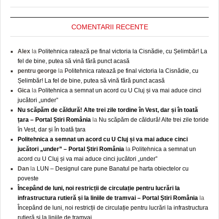
COMENTARII RECENTE
Alex
la
Politehnica ratează pe final victoria la Cisnădie, cu Șelimbăr! La
fel de bine, putea să vină fără punct acasă
pentru george
la
Politehnica ratează pe final victoria la Cisnădie, cu
Șelimbăr! La fel de bine, putea să vină fără punct acasă
Gica
la
Politehnica a semnat un acord cu U Cluj și va mai aduce cinci
jucători „under”
Nu scăpăm de căldură! Alte trei zile tordine în Vest, dar și în toată
țara – Portal Știri România
la
Nu scăpăm de căldură! Alte trei zile toride
în Vest, dar și în toată țara
Politehnica a semnat un acord cu U Cluj și va mai aduce cinci
jucători „under” – Portal Știri România
la
Politehnica a semnat un
acord cu U Cluj și va mai aduce cinci jucători „under”
Dan
la
LUN – Designul care pune Banatul pe harta obiectelor cu
poveste
Începând de luni, noi restricții de circulație pentru lucrări la
infrastructura rutieră și la liniile de tramvai – Portal Știri România
la
Începând de luni, noi restricții de circulație pentru lucrări la infrastructura
rutieră și la liniile de tramvai