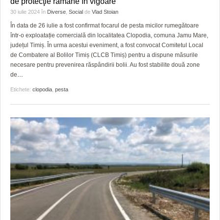
de protecţie rămâne în vigoare
HARTA TIMIŞOAREI
30 iulie 2024
în
Diverse
,
Social
de
Vlad Stoian
LICEE, ŞCOLI ŞI GRĂDINIŢE DIN TIMIŞ
În data de 26 iulie a fost confirmat focarul de pesta micilor rumegătoare
într-o exploatație comercială din localitatea Clopodia, comuna Jamu Mare,
PRIMĂRIILE DIN TIMIŞ
județul Timiș. În urma acestui eveniment, a fost convocat Comitetul Local
de Combatere al Bolilor Timiș (CLCB Timiș) pentru a dispune măsurile
SFATUL MEDICULUI
necesare pentru prevenirea răspândirii bolii. Au fost stabilite două zone
de
…
SFATURI JURIDICE
Etichete:
clopodia
,
pesta