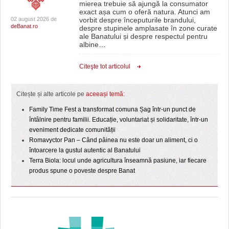
mierea trebuie să ajungă la consumator
exact așa cum o oferă natura. Atunci am
02 august 2026 de
vorbit despre începuturile brandului,
deBanat.ro
despre stupinele amplasate în zone curate
ale Banatului și despre respectul pentru
albine
…
Citeşte tot articolul
Citește și alte articole pe
aceeași temă
:
Family Time Fest a transformat comuna Șag într-un punct de
întâlnire pentru familii. Educație, voluntariat și solidaritate, într-un
eveniment dedicate comunității
Romavyctor Pan – Când pâinea nu este doar un aliment, ci o
întoarcere la gustul autentic al Banatului
Terra Biola: locul unde agricultura înseamnă pasiune, iar fiecare
produs spune o poveste despre Banat