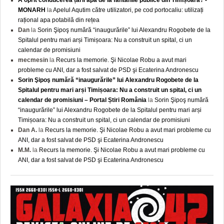
MONARH
la
Apelul Aqutim către utilizatori, pe cod portocaliu: utilizați
rațional apa potabilă din rețea
Dan
la
Sorin Şipoş numără “inaugurările” lui Alexandru Rogobete de la
Spitalul pentru mari arși Timișoara: Nu a construit un spital, ci un
calendar de promisiuni
mecmesin
la
Recurs la memorie. Şi Nicolae Robu a avut mari
probleme cu ANI, dar a fost salvat de PSD şi Ecaterina Andronescu
Sorin Şipoş numără “inaugurările” lui Alexandru Rogobete de la
Spitalul pentru mari arși Timișoara: Nu a construit un spital, ci un
calendar de promisiuni – Portal Știri România
la
Sorin Şipoş numără
“inaugurările” lui Alexandru Rogobete de la Spitalul pentru mari arși
Timișoara: Nu a construit un spital, ci un calendar de promisiuni
Dan A.
la
Recurs la memorie. Şi Nicolae Robu a avut mari probleme cu
ANI, dar a fost salvat de PSD şi Ecaterina Andronescu
M.M.
la
Recurs la memorie. Şi Nicolae Robu a avut mari probleme cu
ANI, dar a fost salvat de PSD şi Ecaterina Andronescu