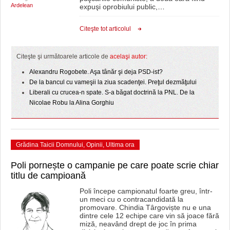
Ardelean
expuşi oprobiului public,
…
Citeşte tot articolul
Citeşte şi următoarele articole de
acelaşi autor:
Alexandru Rogobete. Aşa tânăr şi deja PSD-ist?
De la bancul cu vameşii la ziua scadenţei. Preţul dezmăţului
Liberali cu crucea-n spate. S-a băgat doctrină la PNL. De la
Nicolae Robu la Alina Gorghiu
Grădina Taicii Domnului
,
Opinii
,
Ultima ora
Poli pornește o campanie pe care poate scrie chiar
titlu de campioană
Poli începe campionatul foarte greu, într-
un meci cu o contracandidată la
promovare. Chindia Târgoviște nu e una
dintre cele 12 echipe care vin să joace fără
miză, neavând drept de joc în prima