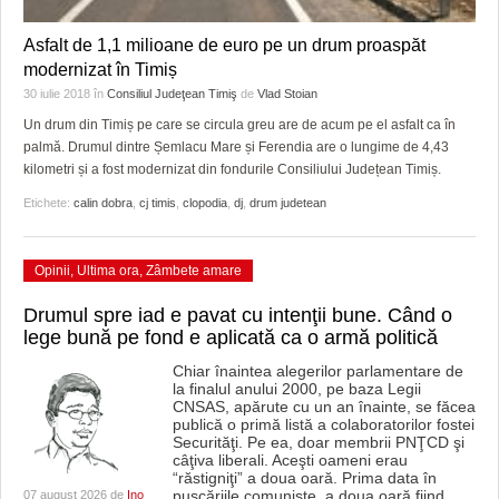
Asfalt de 1,1 milioane de euro pe un drum proaspăt
modernizat în Timiș
30 iulie 2018
în
Consiliul Judeţean Timiş
de
Vlad Stoian
Un drum din Timiș pe care se circula greu are de acum pe el asfalt ca în
palmă. Drumul dintre Șemlacu Mare și Ferendia are o lungime de 4,43
kilometri și a fost modernizat din fondurile Consiliului Județean Timiș.
Etichete:
calin dobra
,
cj timis
,
clopodia
,
dj
,
drum judetean
Opinii
,
Ultima ora
,
Zâmbete amare
Drumul spre iad e pavat cu intenţii bune. Când o
lege bună pe fond e aplicată ca o armă politică
Chiar înaintea alegerilor parlamentare de
la finalul anului 2000, pe baza Legii
CNSAS, apărute cu un an înainte, se făcea
publică o primă listă a colaboratorilor fostei
Securităţi. Pe ea, doar membrii PNŢCD şi
câţiva liberali. Aceşti oameni erau
“răstigniţi” a doua oară. Prima data în
puşcăriile comuniste, a doua oară fiind
07 august 2026 de
Ino