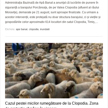
GRĂDINA TAICII DOMNULUI
CRONICĂ DE FILM
ACCIDENTE
Administrația Bazinală de Apă Banat a anunțat că lucrările de punere în
siguranță a barajului Porcăreața, de pe Valea Clopodia (afluent al râului
ZIARISTU’ DE TERASĂ
UNDE MERGEM
ANUNŢURI
Moravița), demarate pe 21 august, sunt aproape finalizate. Ca urmare a
acestor intervenții, este protejată nu doar structura barajului, ci și viețile și
CU OIŞTEA-N KIERKEGAARD
FILME DOCUMENTARE
INFO SI UTILE
gospodăriile celor aproximativ 614 locuitori din satul Clopodia, Timiș,
…
Etichete:
ape banat
,
clopodia
,
inundatii
FINANŢĂRI DE LA A LA Z
CLIPURI VIDEO
CULTURA
PE SURSE
JOCURI ONLINE
INVATAMANT
JUSTITIE
FILME DOCUMENTARE
CLIPURI VIDEO
JOCURI ONLINE
DIVERSE
FARMACII DIN TIMIŞOARA
Cazul pestei micilor rumegătoare de la Clopodia. Zona