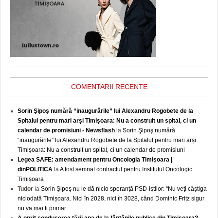
COMENTARII RECENTE
Sorin Şipoş numără “inaugurările” lui Alexandru Rogobete de la
Spitalul pentru mari arși Timișoara: Nu a construit un spital, ci un
calendar de promisiuni - Newsflash
la
Sorin Şipoş numără
“inaugurările” lui Alexandru Rogobete de la Spitalul pentru mari arși
Timișoara: Nu a construit un spital, ci un calendar de promisiuni
Legea SAFE: amendament pentru Oncologia Timișoara |
dinPOLITICA
la
A fost semnat contractul pentru Institutul Oncologic
Timișoara
Tudor
la
Sorin Şipoş nu le dă nicio speranţă PSD-iştilor: “Nu veți câștiga
niciodată Timișoara. Nici în 2028, nici în 3028, când Dominic Fritz sigur
nu va mai fi primar
A oprit conducerea țării apa de la fântânile publice din Timișoara? -