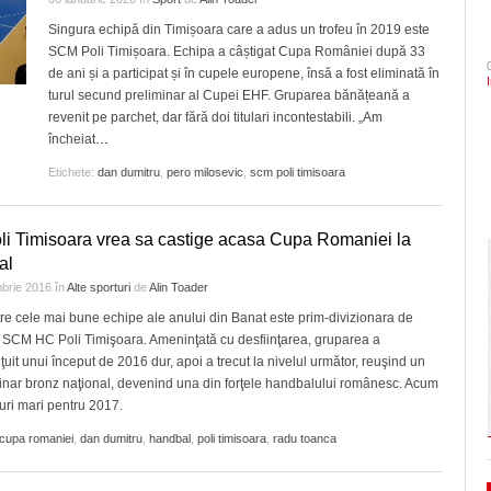
- 4 August 2026
arhitectural din oraș
mari probleme cu ANI, dar a fost salvat de
CLIPURI VIDEO
Politehnica Timișoara înc
Singura echipă din Timișoara care a adus un trofeu în 2019 este
ZIARISTU’ DE
- acum 2 zile
deplasare. Când sunt pro
şi Ecaterina Andronescu
SCM Poli Timișoara. Echipa a câștigat Cupa României după 33
TERASĂ
JOCURI ONLINE
Timișoara are de luni șase noi cetățeni de
- 4 August 
pentru play-off
de ani și a participat și în cupele europene, însă a fost eliminată în
- 3 August 2026
Sorin Şipoş nu le dă nicio speranţă PSD-işti
onoare/FOTO
CU OIŞTEA-N
turul secund preliminar al Cupei EHF. Gruparea bănățeană a
“Nu veți câștiga niciodată Timișoara. Nici în
Sezonul marilor speranțe!
KIERKEGAARD
View all
revenit pe parchet, dar fără doi titulari incontestabili. „Am
2028, nici în 3028, când Dominic Fritz sigu
elita cu un meci tare, în 
încheiat
…
FINANŢĂRI DE LA A
- 5 August 2026
va evolua în fața unei ech
va mai fi primar
LA Z
dramatic în barajul de pr
Etichete:
dan dumitru
,
pero milosevic
,
scm poli timisoara
În ultimii trei ani niciun primar aflat în confli
PE SURSE
View all
interese nu şi-a pierdut mandatul. Avocatul
Neacşu ia apărarea prefectului de Timiş în
i Timisoara vrea sa castige acasa Cupa Romaniei la
- 5 August 2026
cazul Dominic Fritz
al
brie 2016
în
Alte sporturi
de
Alin Toader
View all
re cele mai bune echipe ale anului din Banat este prim-divizionara de
SCM HC Poli Timişoara. Ameninţată cu desfiinţarea, gruparea a
ţuit unui început de 2016 dur, apoi a trecut la nivelul următor, reuşind un
inar bronz naţional, devenind una din forţele handbalului românesc. Acum
uri mari pentru 2017.
cupa romaniei
,
dan dumitru
,
handbal
,
poli timisoara
,
radu toanca