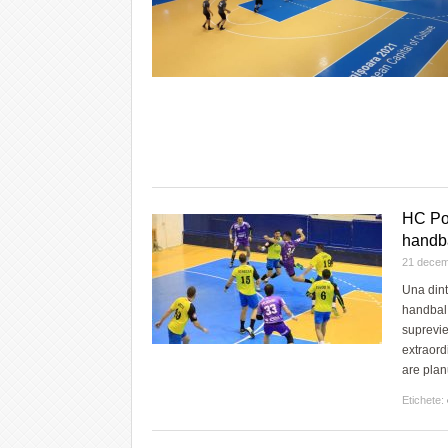
HC Pol
handb
21 decem
Una dint
handbal 
suprevie
extraord
are plan
Etichete: