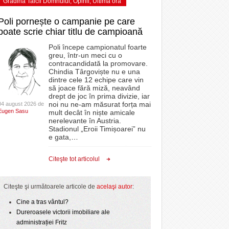
Grădina Taicii Domnului
,
Opinii
,
Ultima ora
Poli pornește o campanie pe care
poate scrie chiar titlu de campioană
Poli începe campionatul foarte
greu, într-un meci cu o
contracandidată la promovare.
Chindia Târgoviște nu e una
dintre cele 12 echipe care vin
să joace fără miză, neavând
drept de joc în prima divizie, iar
noi nu ne-am măsurat forța mai
04 august 2026 de
Eugen Sasu
mult decât în niște amicale
nerelevante în Austria.
Stadionul „Eroii Timișoarei” nu
e gata,
…
Citeşte tot articolul
Citeşte şi următoarele articole de
acelaşi autor
:
Cine a tras vântul?
Dureroasele victorii imobiliare ale
administrației Fritz