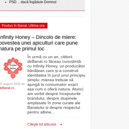
PSD… dacă îngăduie Domnul
Produs în Banat
,
Ultima ora
Infinity Honey – Dincolo de miere:
povestea unei apiculturi care pune
natura pe primul loc
În urmă cu un an, cititorii
deBanat.ro făceau cunoștință
cu Infinity Honey, un producător
bănățean care și-a construit
identitatea în jurul unui principiu
simplu: mierea trebuie să
02 august 2026 de
ajungă la consumator exact
deBanat.ro
așa cum o oferă natura. Atunci
am vorbit despre începuturile
brandului, despre stupinele
amplasate în zone curate ale
Banatului și despre respectul
pentru albine
…
Citeşte tot articolul