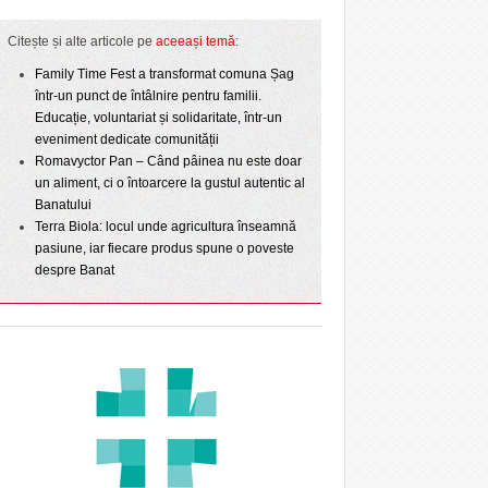
Citește și alte articole pe
aceeași temă
:
Family Time Fest a transformat comuna Șag
într-un punct de întâlnire pentru familii.
Educație, voluntariat și solidaritate, într-un
eveniment dedicate comunității
Romavyctor Pan – Când pâinea nu este doar
un aliment, ci o întoarcere la gustul autentic al
Banatului
Terra Biola: locul unde agricultura înseamnă
pasiune, iar fiecare produs spune o poveste
despre Banat