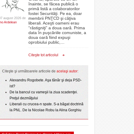
CLIPURI VIDEO
înainte, se făcea publică o
Filmul „Ultimul ingredient”, o poveste a
 PSD
epe Superliga în
proiectelor derulate de instituție din fonduri
primă listă a colaboratorilor
Banatului în competiția internațională Food Film
- 11 December 2025
gramate derby-urile
JOCURI ONLINE
europene/FOTO
fostei Securităţi. Pe ea, doar
- 5 August 2026
2026
Menu/VIDEO
membrii PNŢCD şi câţiva
07 august 2026 de
DIVERSE
Ino Ardelean
lor:
liberali. Aceşti oameni erau
ANAF oferă persoanelor fizice posibilitatea să
“răstigniţi” a doua oară. Prima
Aflați secretele Timișoarei în cadrul unui nou tur
 Politehnica atacă
beneficieze de Declarația Unică 212
FARMACII DIN
data în puşcăriile comuniste, a
-
gratuit organizat de Asociația Turism Alternativ
- 25 November 2025
r nu
care o nou-promovată
precompletată
TIMIŞOARA
doua oară fiind expuşi
4 August 2026
ipe ce a pierdut
oprobiului public,
…
HARTA TIMIŞOAREI
Romanian Business Leaders lansează RBL
- 3 August 2026
omovare
View all
- 19 November
ct de
Banat, prima filială din vestul țării
LICEE, ŞCOLI ŞI
Citeşte tot articolul
 Toni
2025
GRĂDINIŢE DIN TIMIŞ
View all
PRIMĂRIILE DIN TIMIŞ
Citeşte şi următoarele articole de
acelaşi autor:
SFATUL MEDICULUI
Alexandru Rogobete. Aşa tânăr şi deja PSD-
ist?
SFATURI JURIDICE
De la bancul cu vameşii la ziua scadenţei.
Preţul dezmăţului
Liberali cu crucea-n spate. S-a băgat doctrină
la PNL. De la Nicolae Robu la Alina Gorghiu