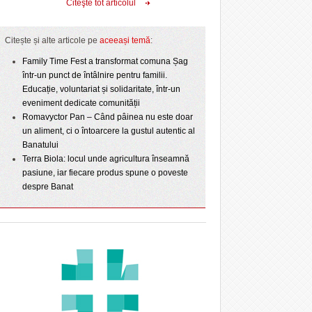
Citeşte tot articolul
Citește și alte articole pe
aceeași temă
:
Family Time Fest a transformat comuna Șag
într-un punct de întâlnire pentru familii.
Educație, voluntariat și solidaritate, într-un
eveniment dedicate comunității
Romavyctor Pan – Când pâinea nu este doar
un aliment, ci o întoarcere la gustul autentic al
Banatului
Terra Biola: locul unde agricultura înseamnă
pasiune, iar fiecare produs spune o poveste
despre Banat