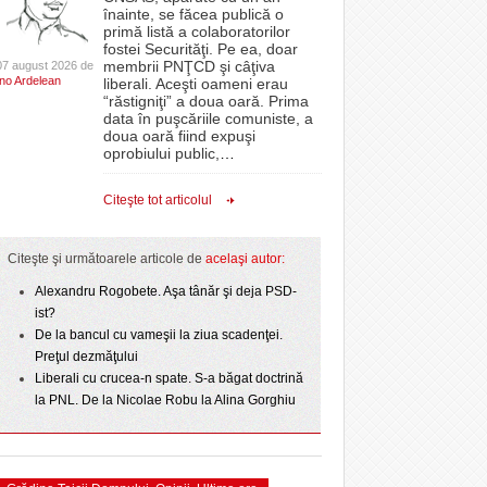
CLIPURI VIDEO
înainte, se făcea publică o
Filmul „Ultimul ingredient”, o poveste a
 PSD
epe Superliga în
proiectelor derulate de instituție din fonduri
primă listă a colaboratorilor
Banatului în competiția internațională Food Film
- 11 December 2025
gramate derby-urile
JOCURI ONLINE
europene/FOTO
fostei Securităţi. Pe ea, doar
- 5 August 2026
2026
Menu/VIDEO
membrii PNŢCD şi câţiva
07 august 2026 de
DIVERSE
Ino Ardelean
lor:
liberali. Aceşti oameni erau
ANAF oferă persoanelor fizice posibilitatea să
“răstigniţi” a doua oară. Prima
Aflați secretele Timișoarei în cadrul unui nou tur
 Politehnica atacă
beneficieze de Declarația Unică 212
FARMACII DIN
data în puşcăriile comuniste, a
-
gratuit organizat de Asociația Turism Alternativ
- 25 November 2025
r nu
care o nou-promovată
precompletată
TIMIŞOARA
doua oară fiind expuşi
4 August 2026
ipe ce a pierdut
oprobiului public,
…
HARTA TIMIŞOAREI
Romanian Business Leaders lansează RBL
- 3 August 2026
omovare
View all
- 19 November
ct de
Banat, prima filială din vestul țării
LICEE, ŞCOLI ŞI
Citeşte tot articolul
 Toni
2025
GRĂDINIŢE DIN TIMIŞ
View all
PRIMĂRIILE DIN TIMIŞ
Citeşte şi următoarele articole de
acelaşi autor:
SFATUL MEDICULUI
Alexandru Rogobete. Aşa tânăr şi deja PSD-
ist?
SFATURI JURIDICE
De la bancul cu vameşii la ziua scadenţei.
Preţul dezmăţului
Liberali cu crucea-n spate. S-a băgat doctrină
la PNL. De la Nicolae Robu la Alina Gorghiu