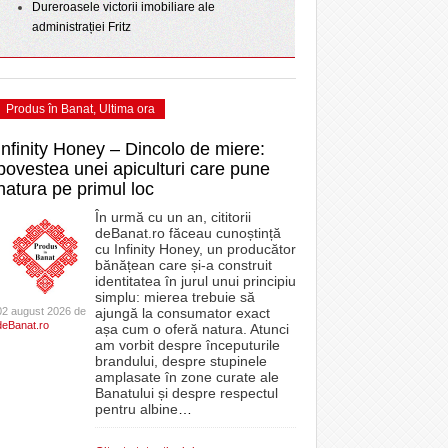
Dureroasele victorii imobiliare ale
administrației Fritz
Produs în Banat
,
Ultima ora
Infinity Honey – Dincolo de miere:
povestea unei apiculturi care pune
natura pe primul loc
În urmă cu un an, cititorii
deBanat.ro făceau cunoștință
cu Infinity Honey, un producător
bănățean care și-a construit
identitatea în jurul unui principiu
simplu: mierea trebuie să
02 august 2026 de
ajungă la consumator exact
deBanat.ro
așa cum o oferă natura. Atunci
am vorbit despre începuturile
brandului, despre stupinele
amplasate în zone curate ale
Banatului și despre respectul
pentru albine
…