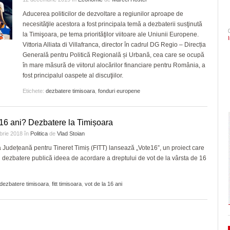
- 4 August 2026
arhitectural din oraș
mari probleme cu ANI, dar a fost salvat de
CLIPURI VIDEO
Politehnica Timișoara înc
Aducerea politicilor de dezvoltare a regiunilor aproape de
ZIARISTU’ DE
- acum 2 zile
deplasare. Când sunt pro
şi Ecaterina Andronescu
necesităţile acestora a fost principala temă a dezbaterii susţinută
TERASĂ
JOCURI ONLINE
Timișoara are de luni șase noi cetățeni de
- 4 August 
pentru play-off
la Timişoara, pe tema priorităţilor viitoare ale Uniunii Europene.
- 3 August 2026
Sorin Şipoş nu le dă nicio speranţă PSD-işti
onoare/FOTO
CU OIŞTEA-N
Vittoria Alliata di Villafranca, director în cadrul DG Regio – Direcția
“Nu veți câștiga niciodată Timișoara. Nici în
Sezonul marilor speranțe!
KIERKEGAARD
View all
Generală pentru Politică Regională și Urbană, cea care se ocupă
2028, nici în 3028, când Dominic Fritz sigu
elita cu un meci tare, în 
în mare măsură de viitorul alocărilor financiare pentru România, a
FINANŢĂRI DE LA A
- 5 August 2026
va evolua în fața unei ech
va mai fi primar
fost principalul oaspete al discuţiilor.
LA Z
dramatic în barajul de pr
În ultimii trei ani niciun primar aflat în confli
Etichete:
dezbatere timisoara
,
PE SURSE
fonduri europene
View all
interese nu şi-a pierdut mandatul. Avocatul
Neacşu ia apărarea prefectului de Timiş în
- 5 August 2026
cazul Dominic Fritz
 16 ani? Dezbatere la Timișoara
brie 2018
în
Politica
de
Vlad Stoian
View all
 Județeană pentru Tineret Timiș (FITT) lansează „Vote16”, un proiect care
 dezbatere publică ideea de acordare a dreptului de vot de la vârsta de 16
dezbatere timisoara
,
fitt timisoara
,
vot de la 16 ani