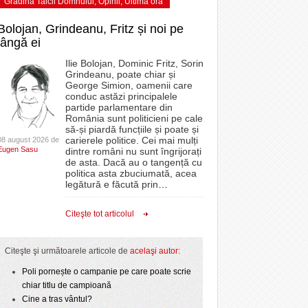
Grădina Taicii Domnului
,
Opinii
,
Ultima ora
Bolojan, Grindeanu, Fritz și noi pe
lângă ei
Ilie Bolojan, Dominic Fritz, Sorin
Grindeanu, poate chiar și
George Simion, oamenii care
conduc astăzi principalele
partide parlamentare din
România sunt politicieni pe cale
să-și piardă funcțiile și poate și
carierele politice. Cei mai mulți
08 august 2026 de
Eugen Sasu
dintre români nu sunt îngrijorați
de asta. Dacă au o tangență cu
politica asta zbuciumată, acea
legătură e făcută prin
…
Citeşte tot articolul
Citeşte şi următoarele articole de
acelaşi autor
:
Poli pornește o campanie pe care poate scrie
chiar titlu de campioană
Cine a tras vântul?