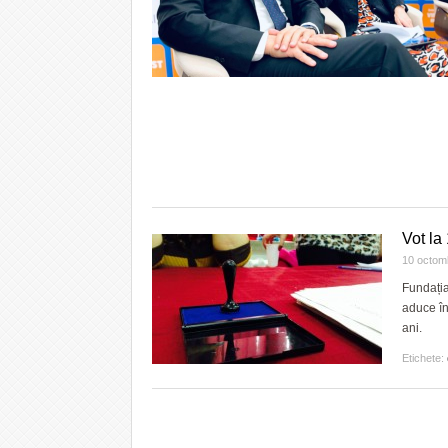
Vot la
10 octom
Fundația
aduce în
ani.
Etichete: