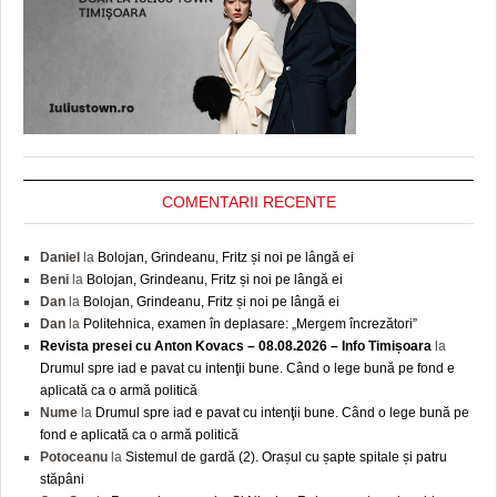
COMENTARII RECENTE
Daniel
la
Bolojan, Grindeanu, Fritz și noi pe lângă ei
Beni
la
Bolojan, Grindeanu, Fritz și noi pe lângă ei
Dan
la
Bolojan, Grindeanu, Fritz și noi pe lângă ei
Dan
la
Politehnica, examen în deplasare: „Mergem încrezători”
Revista presei cu Anton Kovacs – 08.08.2026 – Info Timișoara
la
Drumul spre iad e pavat cu intenţii bune. Când o lege bună pe fond e
aplicată ca o armă politică
Nume
la
Drumul spre iad e pavat cu intenţii bune. Când o lege bună pe
fond e aplicată ca o armă politică
Potoceanu
la
Sistemul de gardă (2). Orașul cu șapte spitale și patru
stăpâni