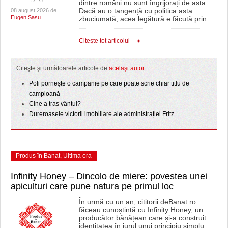
dintre români nu sunt îngrijorați de asta.
Dacă au o tangență cu politica asta
08 august 2026 de
Eugen Sasu
zbuciumată, acea legătură e făcută prin
…
Citeşte tot articolul
Citeşte şi următoarele articole de
acelaşi autor
:
Poli pornește o campanie pe care poate scrie chiar titlu de
campioană
Cine a tras vântul?
Dureroasele victorii imobiliare ale administrației Fritz
Produs în Banat
,
Ultima ora
Infinity Honey – Dincolo de miere: povestea unei
apiculturi care pune natura pe primul loc
În urmă cu un an, cititorii deBanat.ro
făceau cunoștință cu Infinity Honey, un
producător bănățean care și-a construit
identitatea în jurul unui principiu simplu: