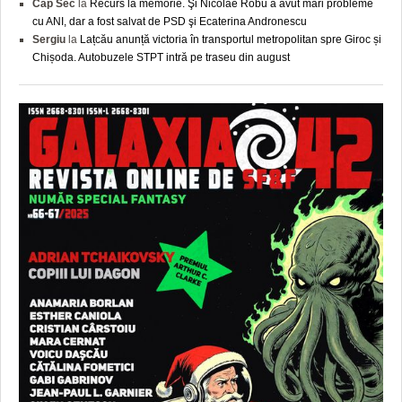
Cap Sec
la
Recurs la memorie. Şi Nicolae Robu a avut mari probleme
cu ANI, dar a fost salvat de PSD şi Ecaterina Andronescu
Sergiu
la
Lațcău anunță victoria în transportul metropolitan spre Giroc și
Chișoda. Autobuzele STPT intră pe traseu din august