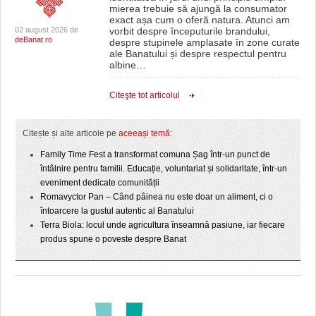
mierea trebuie să ajungă la consumator
exact așa cum o oferă natura. Atunci am
02 august 2026 de
vorbit despre începuturile brandului,
deBanat.ro
despre stupinele amplasate în zone curate
ale Banatului și despre respectul pentru
albine
…
Citeşte tot articolul
Citește și alte articole pe
aceeași temă
:
Family Time Fest a transformat comuna Șag într-un punct de
întâlnire pentru familii. Educație, voluntariat și solidaritate, într-un
eveniment dedicate comunității
Romavyctor Pan – Când pâinea nu este doar un aliment, ci o
întoarcere la gustul autentic al Banatului
Terra Biola: locul unde agricultura înseamnă pasiune, iar fiecare
produs spune o poveste despre Banat