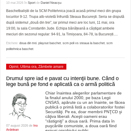
GRĂDINA TAICII DOMNULUI
CRONICĂ DE FILM
ACCIDENTE
10 mai 2026
în
Sport
de
Daniel Neacșu
Baschetbaliștii de la SCM Politehnica joacă acasă primul meci din grupa
ZIARISTU’ DE TERASĂ
UNDE MERGEM
ANUNŢURI
locurilor 9-12. Trupa alb-violetă înfruntă Steaua București. Seria se dispută
după sistemul „două din trei”, iar primul meci are loc luni, 11 mai, ora
CU OIŞTEA-N KIERKEGAARD
FILME DOCUMENTARE
INFO SI UTILE
19:00, la sala Constantin Jude. Echipa bănățeană a câștigat ambele
meciuri din sezonul regular: 94-91, la Timișoara, 84-78, la București.
…
FINANŢĂRI DE LA A LA Z
CLIPURI VIDEO
CULTURA
Etichete:
doua din trei
,
playout baschet
,
scm poli vs steaua la baschet
,
scm
PE SURSE
JOCURI ONLINE
INVATAMANT
politehnica baschet
JUSTITIE
Opinii
,
Ultima ora
,
Zâmbete amare
FILME DOCUMENTARE
Drumul spre iad e pavat cu intenţii bune. Când o
lege bună pe fond e aplicată ca o armă politică
CLIPURI VIDEO
Chiar înaintea alegerilor parlamentare de
JOCURI ONLINE
la finalul anului 2000, pe baza Legii
CNSAS, apărute cu un an înainte, se făcea
publică o primă listă a colaboratorilor fostei
DIVERSE
Securităţi. Pe ea, doar membrii PNŢCD şi
câţiva liberali. Aceşti oameni erau
“răstigniţi” a doua oară. Prima data în
FARMACII DIN TIMIŞOARA
puşcăriile comuniste, a doua oară fiind
07 august 2026 de
Ino
Ardelean
expuşi oprobiului public,
…