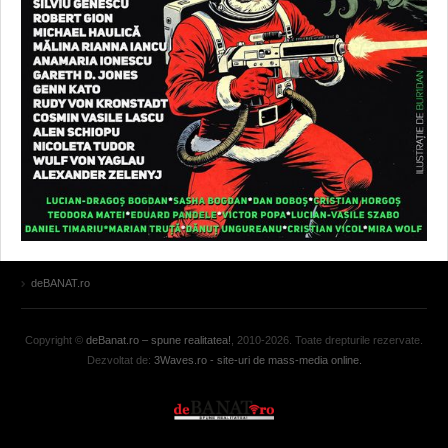
deBANAT.ro
Copyright ©
deBanat.ro – spune realitatea!
, 2010-2026. Toate drepturile rezervate.
Dezvoltat de:
3Waves.ro - site-uri de mass-media online.