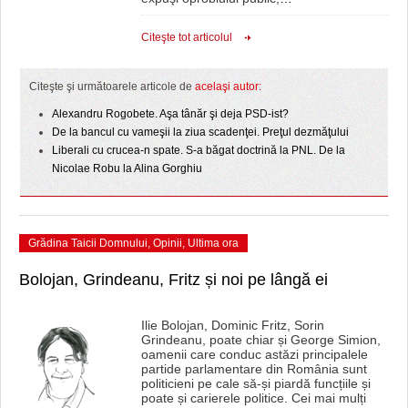
HARTA TIMIŞOAREI
Citeşte tot articolul
LICEE, ŞCOLI ŞI GRĂDINIŢE DIN TIMIŞ
PRIMĂRIILE DIN TIMIŞ
Citeşte şi următoarele articole de
acelaşi autor:
Alexandru Rogobete. Aşa tânăr şi deja PSD-ist?
SFATUL MEDICULUI
De la bancul cu vameşii la ziua scadenţei. Preţul dezmăţului
Liberali cu crucea-n spate. S-a băgat doctrină la PNL. De la
SFATURI JURIDICE
Nicolae Robu la Alina Gorghiu
Grădina Taicii Domnului
,
Opinii
,
Ultima ora
Bolojan, Grindeanu, Fritz și noi pe lângă ei
Ilie Bolojan, Dominic Fritz, Sorin
Grindeanu, poate chiar și George Simion,
oamenii care conduc astăzi principalele
partide parlamentare din România sunt
politicieni pe cale să-și piardă funcțiile și
poate și carierele politice. Cei mai mulți