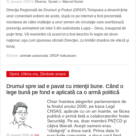
GRĂDINA TAICII DOMNULUI
CRONICĂ DE FILM
ACCIDENTE
11 ianuarie 2020
în
Diverse
,
Social
de
Marcel Hoster
Direcţia Regională de Drumuri şi Poduri (DRDP) Timişoara a devenit ţinta
ZIARISTU’ DE TERASĂ
UNDE MERGEM
ANUNŢURI
unor comentarii extrem de acide, după ce pe internet a fost prezentată
montarea de către instituţie a unor semen de circulaţie care avertizează
CU OIŞTEA-N KIERKEGAARD
FILME DOCUMENTARE
INFO SI UTILE
prezenţa animalelor pe lotul 3 din autostrada Lugoj – Deva, inaugurat de
puţin timp. Vă reamintim că acest lot a fost deschis în regim de drum
FINANŢĂRI DE LA A LA Z
CLIPURI VIDEO
CULTURA
naţional, aşa cum spuneau oficialii Direcţiei, cu limitări drastice de viteză şi
tonaj.
PE SURSE
JOCURI ONLINE
INVATAMANT
Etichete:
animale autostrada
,
DRDP indicatoare
JUSTITIE
Opinii
,
Ultima ora
,
Zâmbete amare
FILME DOCUMENTARE
Drumul spre iad e pavat cu intenţii bune. Când o
CLIPURI VIDEO
lege bună pe fond e aplicată ca o armă politică
JOCURI ONLINE
Chiar înaintea alegerilor parlamentare de
la finalul anului 2000, pe baza Legii
CNSAS, apărute cu un an înainte, se făcea
DIVERSE
publică o primă listă a colaboratorilor fostei
Securităţi. Pe ea, doar membrii PNŢCD şi
FARMACII DIN TIMIŞOARA
câţiva liberali. Aceşti oameni erau
“răstigniţi” a doua oară. Prima data în
puşcăriile comuniste, a doua oară fiind
07 august 2026 de
Ino