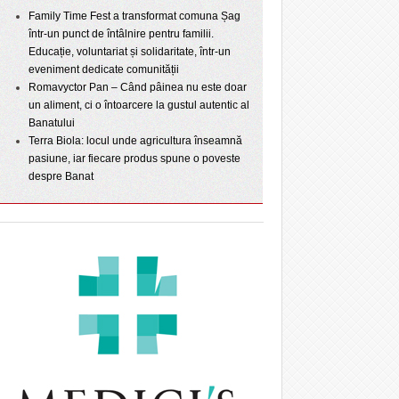
Family Time Fest a transformat comuna Șag
într-un punct de întâlnire pentru familii.
Educație, voluntariat și solidaritate, într-un
eveniment dedicate comunității
Romavyctor Pan – Când pâinea nu este doar
un aliment, ci o întoarcere la gustul autentic al
Banatului
Terra Biola: locul unde agricultura înseamnă
pasiune, iar fiecare produs spune o poveste
despre Banat