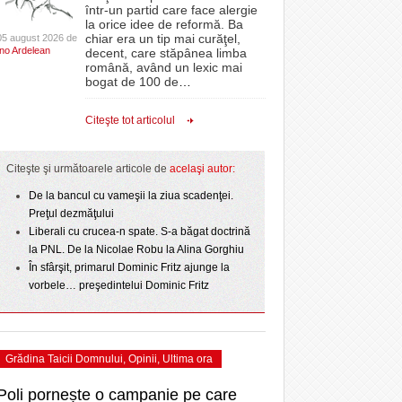
CLIPURI VIDEO
într-un partid care face alergie
r nu
proiectelor derulate de instituție din fonduri
la orice idee de reformă. Ba
La Muzeul Apei are loc expoziția „Sub semnul
 Politehnica atacă
- 11 December 2025
JOCURI ONLINE
europene/FOTO
chiar era un tip mai curăţel,
05 august 2026 de
- 4
care o nou-promovată
Ino Ardelean
curgerii. Între transparență și permanență”
decent, care stăpânea limba
DIVERSE
română, având un lexic mai
ct de
August 2026
ANAF oferă persoanelor fizice posibilitatea să
ipe ce a pierdut
bogat de 100 de
…
 Toni
- 3 August 2026
beneficieze de Declarația Unică 212
omovare
FARMACII DIN
Ziua Timișoarei – City Celebration. Programul
- 25 November 2025
precompletată
TIMIŞOARA
Citeşte tot articolul
- 3 August 2026
amentul cu o victorie
ultimei zile
HARTA TIMIŞOAREI
- 25 July 2026
Romanian Business Leaders lansează RBL
dicat
View all
e şi
- 19 November
Banat, prima filială din vestul țării
LICEE, ŞCOLI ŞI
Citeşte şi următoarele articole de
acelaşi autor:
2025
GRĂDINIŢE DIN TIMIŞ
ust
De la bancul cu vameşii la ziua scadenţei.
View all
PRIMĂRIILE DIN TIMIŞ
Preţul dezmăţului
Liberali cu crucea-n spate. S-a băgat doctrină
SFATUL MEDICULUI
la PNL. De la Nicolae Robu la Alina Gorghiu
SFATURI JURIDICE
În sfârşit, primarul Dominic Fritz ajunge la
vorbele… preşedintelui Dominic Fritz
Grădina Taicii Domnului
,
Opinii
,
Ultima ora
Poli pornește o campanie pe care