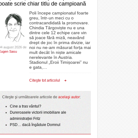
poate scrie chiar titlu de campioană
Poli începe campionatul foarte
greu, într-un meci cu o
contracandidată la promovare.
Chindia Târgoviște nu e una
dintre cele 12 echipe care vin
să joace fără miză, neavând
drept de joc în prima divizie, iar
noi nu ne-am măsurat forța mai
04 august 2026 de
Eugen Sasu
mult decât în niște amicale
nerelevante în Austria.
Stadionul „Eroii Timișoarei” nu
e gata,
…
Citeşte tot articolul
Citeşte şi următoarele articole de
acelaşi autor
:
Cine a tras vântul?
Dureroasele victorii imobiliare ale
administrației Fritz
PSD… dacă îngăduie Domnul