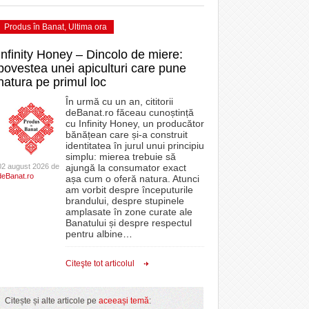
Produs în Banat
,
Ultima ora
Infinity Honey – Dincolo de miere:
povestea unei apiculturi care pune
natura pe primul loc
În urmă cu un an, cititorii
deBanat.ro făceau cunoștință
cu Infinity Honey, un producător
bănățean care și-a construit
identitatea în jurul unui principiu
simplu: mierea trebuie să
02 august 2026 de
ajungă la consumator exact
deBanat.ro
așa cum o oferă natura. Atunci
am vorbit despre începuturile
brandului, despre stupinele
amplasate în zone curate ale
Banatului și despre respectul
pentru albine
…
Citeşte tot articolul
Citește și alte articole pe
aceeași temă
: