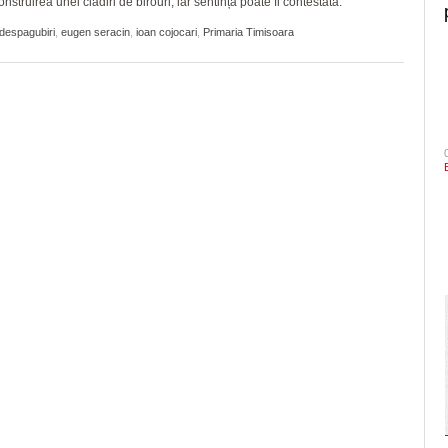
nstruirea unei clădiri de birouri, iar sentința poate fi contestată.
despagubiri
,
eugen seracin
,
ioan cojocari
,
Primaria Timisoara