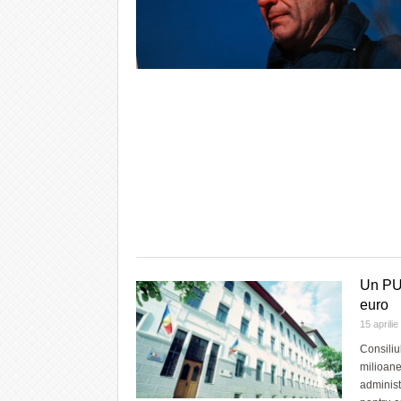
Un PUD
euro
15 aprili
Consiliu
milioane
administ