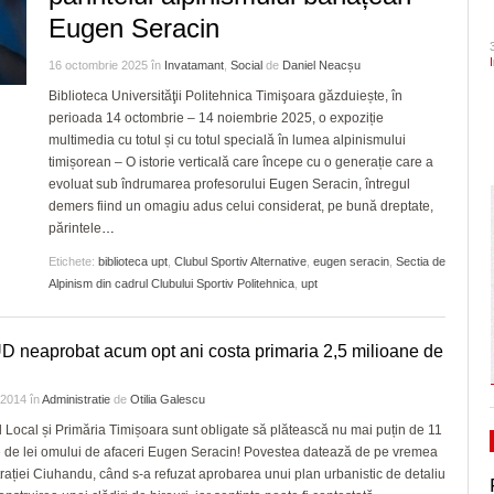
din Iosefin e oficial, de vineri, obiectiv turistic și
CLIPURI VIDEO
Eugen Seracin
Ceauşescu a fost… “unicul vizionar al țării”
ZIARISTU’ DE
Pe drumul cel bun. Poli a 
-
centru destinat evenimentelor culturale/FOTO
August 2026
TERASĂ
JOCURI ONLINE
- 23 J
31 July 2026
Serie A, USD Lecce
16 octombrie 2025
în
Invatamant
,
Social
de
Daniel Neacșu
CU OIŞTEA-N
Dominic Fritz denunţă un amendament intr
Biblioteca Universităţii Politehnica Timişoara găzduiește, în
Politehnica Timișoara și 
Apar primele restricții de circulație la Pasajul
KIERKEGAARD
special pentru el de PSD: Doar în țările
perioada 14 octombrie – 14 noiembrie 2025, o expoziție
- 30 July
aflat adversarii din timpul
Polonă, odată cu evoluția lucrărilor
bananiere e folosită legea împotriva unui
multimedia cu totul și cu totul specială în lumea alpinismului
FINANŢĂRI DE LA A
July 2026
2026
- 30 July 2026
adversar politic
timișorean – O istorie verticală care începe cu o generație care a
LA Z
View all
View all
evoluat sub îndrumarea profesorului Eugen Seracin, întregul
Raul Olajos e noul purtător de cuvânt al P
PE SURSE
demers fiind un omagiu adus celui considerat, pe bună dreptate,
Timiș. Mădălin Bunoiu se mută în conducer
părintele
…
- 30 
“Județ”, alături cu Claudiu Mihălceanu
2026
Etichete:
biblioteca upt
,
Clubul Sportiv Alternative
,
eugen seracin
,
Sectia de
Alpinism din cadrul Clubului Sportiv Politehnica
,
upt
View all
 neaprobat acum opt ani costa primaria 2,5 milioane de
e 2014
în
Administratie
de
Otilia Galescu
l Local și Primăria Timișoara sunt obligate să plătească nu mai puțin de 11
 de lei omului de afaceri Eugen Seracin! Povestea datează de pe vremea
rației Ciuhandu, când s-a refuzat aprobarea unui plan urbanistic de detaliu