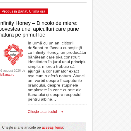
Produs în Banat
,
Ultima ora
Infinity Honey – Dincolo de miere:
povestea unei apiculturi care pune
natura pe primul loc
În urmă cu un an, cititorii
deBanat.ro făceau cunoștință
cu Infinity Honey, un producător
bănățean care și-a construit
identitatea în jurul unui principiu
simplu: mierea trebuie să
02 august 2026 de
ajungă la consumator exact
deBanat.ro
așa cum o oferă natura. Atunci
am vorbit despre începuturile
brandului, despre stupinele
amplasate în zone curate ale
Banatului și despre respectul
pentru albine
…
Citeşte tot articolul
Citește și alte articole pe
aceeași temă
: