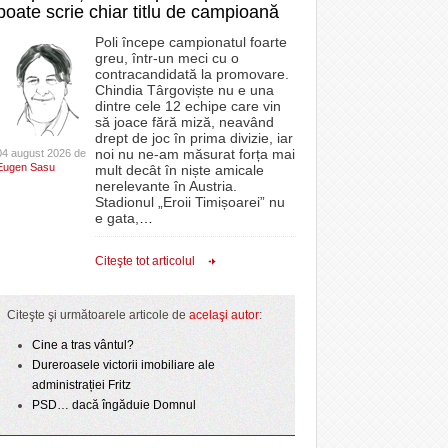
poate scrie chiar titlu de campioană
Poli începe campionatul foarte
greu, într-un meci cu o
contracandidată la promovare.
Chindia Târgoviște nu e una
dintre cele 12 echipe care vin
să joace fără miză, neavând
drept de joc în prima divizie, iar
noi nu ne-am măsurat forța mai
04 august 2026 de
Eugen Sasu
mult decât în niște amicale
nerelevante în Austria.
Stadionul „Eroii Timișoarei” nu
e gata,
…
Citeşte tot articolul
Citeşte şi următoarele articole de
acelaşi autor
:
Cine a tras vântul?
Dureroasele victorii imobiliare ale
administrației Fritz
PSD… dacă îngăduie Domnul