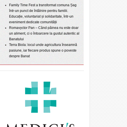
Family Time Fest a transformat comuna Șag
într-un punct de întâlnire pentru familii.
Educație, voluntariat și solidaritate, într-un
eveniment dedicate comunității
Romavyctor Pan – Când pâinea nu este doar
un aliment, ci o întoarcere la gustul autentic al
Banatului
Terra Biola: locul unde agricultura înseamnă
pasiune, iar fiecare produs spune o poveste
despre Banat