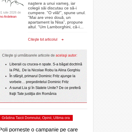
CLIPURI VIDEO
naştere a unui vameş, iar
- 1
Sărbătoarea continuă! Zeci de mii de oameni
proiectelor derulate de instituție din fonduri
colegii săi discutau ce să-i
învins o echipă de
- 11 December 2025
au celebrat a treia seară la rând Ziua Timișoarei
JOCURI ONLINE
europene/FOTO
cumpere. “O vilă!”, spune unul.
31 iulie 2026 de
uly 2026
Ino Ardelean
- acum 2 zile
“Mai are vreo două, un
DIVERSE
apartament la Nisa”, propune
ANAF oferă persoanelor fizice posibilitatea să
odus
altul. “Um Lamborghini, că-i
…
CSC Dumbrăvița și-au
Iniţiativă inedită pentru Zilele Orașului
beneficieze de Declarația Unică 212
FARMACII DIN
- 22
- 25 November 2025
 sezonului regular
Sânnicolau: ziua de vineri va fi dedicată special
precompletată
TIMIŞOARA
Citeşte tot articolul
- 2 August 2026
talentelor locale
HARTA TIMIŞOAREI
Romanian Business Leaders lansează RBL
View all
- 19 November
Banat, prima filială din vestul țării
NL
LICEE, ŞCOLI ŞI
Citeşte şi următoarele articole de
acelaşi autor:
2025
e la
GRĂDINIŢE DIN TIMIŞ
July
Liberali cu crucea-n spate. S-a băgat doctrină
View all
PRIMĂRIILE DIN TIMIŞ
la PNL. De la Nicolae Robu la Alina Gorghiu
În sfârşit, primarul Dominic Fritz ajunge la
SFATUL MEDICULUI
vorbele… preşedintelui Dominic Fritz
SFATURI JURIDICE
A sunat Lia şi în Statele Unite? De ce preferă
fraţii Tate justiţia din România
Grădina Taicii Domnului
,
Opinii
,
Ultima ora
Poli pornește o campanie pe care