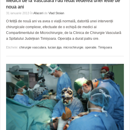
Medicii de la Vasculara i-au redat vederea unei fetite de
GRĂDINA TAICII DOMNULUI
CRONICĂ DE FILM
ACCIDENTE
noua ani
ZIARISTU’ DE TERASĂ
UNDE MERGEM
ANUNŢURI
31 ianuarie 2013
în
Afaceri
de
Vlad Stoian
O fetiță de nouă ani va avea o viață normală, datorită unei intervenții
CU OIŞTEA-N KIERKEGAARD
FILME DOCUMENTARE
INFO SI UTILE
chirurgicale complexe, efectuate de o echipă de medici ai
Compartimentului de Microchirurgie, de la Clinica de Chirurgie Vasculară
FINANŢĂRI DE LA A LA Z
CLIPURI VIDEO
CULTURA
a Spitalului Județean Timișoara. Operația a durat patru ore.
Etichete:
chirurgie vasculara
,
lucian jiga
,
microchirurgie
,
operatie
,
Timişoara
PE SURSE
JOCURI ONLINE
INVATAMANT
JUSTITIE
FILME DOCUMENTARE
CLIPURI VIDEO
JOCURI ONLINE
DIVERSE
FARMACII DIN TIMIŞOARA