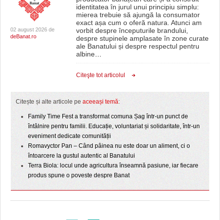
identitatea în jurul unui principiu simplu:
mierea trebuie să ajungă la consumator
exact așa cum o oferă natura. Atunci am
02 august 2026 de
vorbit despre începuturile brandului,
deBanat.ro
despre stupinele amplasate în zone curate
ale Banatului și despre respectul pentru
albine
…
Citeşte tot articolul
Citește și alte articole pe
aceeași temă
:
Family Time Fest a transformat comuna Șag într-un punct de
întâlnire pentru familii. Educație, voluntariat și solidaritate, într-un
eveniment dedicate comunității
Romavyctor Pan – Când pâinea nu este doar un aliment, ci o
întoarcere la gustul autentic al Banatului
Terra Biola: locul unde agricultura înseamnă pasiune, iar fiecare
produs spune o poveste despre Banat