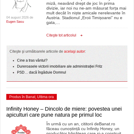
miză, neavând drept de joc în prima
divizie, iar noi nu ne-am măsurat forța mai
mult decât în niște amicale nerelevante în
Austria. Stadionul „Eroii Timișoarei” nu e
04 august 2026 de
Eugen Sasu
gata,
…
Citeşte tot articolul
Citeşte şi următoarele articole de
acelaşi autor
:
Cine a tras vântul?
Dureroasele victorii imobiliare ale administrației Fritz
PSD… dacă îngăduie Domnul
Produs în Banat
,
Ultima ora
Infinity Honey – Dincolo de miere: povestea unei
apiculturi care pune natura pe primul loc
În urmă cu un an, cititorii deBanat.ro
făceau cunoștință cu Infinity Honey, un
producător bănățean care și-a construit