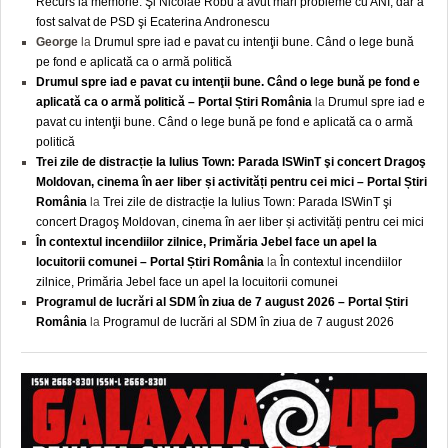
Recurs la memorie. Şi Nicolae Robu a avut mari probleme cu ANI, dar a
fost salvat de PSD şi Ecaterina Andronescu
George
la
Drumul spre iad e pavat cu intenţii bune. Când o lege bună
pe fond e aplicată ca o armă politică
Drumul spre iad e pavat cu intenţii bune. Când o lege bună pe fond e
aplicată ca o armă politică – Portal Știri România
la
Drumul spre iad e
pavat cu intenţii bune. Când o lege bună pe fond e aplicată ca o armă
politică
Trei zile de distracție la Iulius Town: Parada ISWinT şi concert Dragoş
Moldovan, cinema în aer liber și activități pentru cei mici – Portal Știri
România
la
Trei zile de distracție la Iulius Town: Parada ISWinT şi
concert Dragoş Moldovan, cinema în aer liber și activități pentru cei mici
În contextul incendiilor zilnice, Primăria Jebel face un apel la
locuitorii comunei – Portal Știri România
la
În contextul incendiilor
zilnice, Primăria Jebel face un apel la locuitorii comunei
Programul de lucrări al SDM în ziua de 7 august 2026 – Portal Știri
România
la
Programul de lucrări al SDM în ziua de 7 august 2026