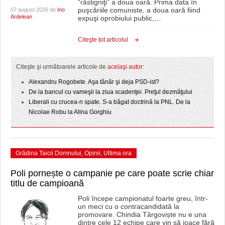
“răstigniţi” a doua oară. Prima data în
puşcăriile comuniste, a doua oară fiind
07 august 2026 de
Ino
Ardelean
expuşi oprobiului public,
…
Citeşte tot articolul
Citeşte şi următoarele articole de
acelaşi autor:
Alexandru Rogobete. Aşa tânăr şi deja PSD-ist?
De la bancul cu vameşii la ziua scadenţei. Preţul dezmăţului
Liberali cu crucea-n spate. S-a băgat doctrină la PNL. De la
Nicolae Robu la Alina Gorghiu
Grădina Taicii Domnului
,
Opinii
,
Ultima ora
Poli pornește o campanie pe care poate scrie chiar
titlu de campioană
Poli începe campionatul foarte greu, într-
un meci cu o contracandidată la
promovare. Chindia Târgoviște nu e una
dintre cele 12 echipe care vin să joace fără