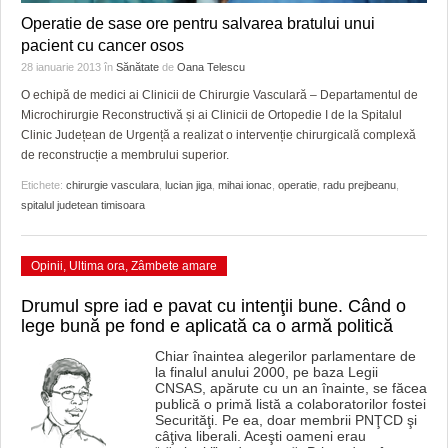
HARTA TIMIŞOAREI
Operatie de sase ore pentru salvarea bratului unui
pacient cu cancer osos
LICEE, ŞCOLI ŞI GRĂDINIŢE DIN TIMIŞ
28 ianuarie 2013
în
Sănătate
de
Oana Telescu
PRIMĂRIILE DIN TIMIŞ
O echipă de medici ai Clinicii de Chirurgie Vasculară – Departamentul de
Microchirurgie Reconstructivă și ai Clinicii de Ortopedie I de la Spitalul
SFATUL MEDICULUI
Clinic Județean de Urgență a realizat o intervenție chirurgicală complexă
de reconstrucție a membrului superior.
SFATURI JURIDICE
Etichete:
chirurgie vasculara
,
lucian jiga
,
mihai ionac
,
operatie
,
radu prejbeanu
,
spitalul judetean timisoara
Opinii
,
Ultima ora
,
Zâmbete amare
Drumul spre iad e pavat cu intenţii bune. Când o
lege bună pe fond e aplicată ca o armă politică
Chiar înaintea alegerilor parlamentare de
la finalul anului 2000, pe baza Legii
CNSAS, apărute cu un an înainte, se făcea
publică o primă listă a colaboratorilor fostei
Securităţi. Pe ea, doar membrii PNŢCD şi
câţiva liberali. Aceşti oameni erau