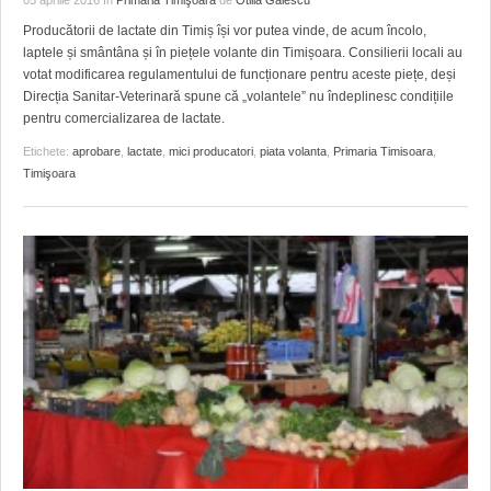
05 aprilie 2016
în
Primăria Timişoara
de
Otilia Galescu
Producătorii de lactate din Timiș își vor putea vinde, de acum încolo,
laptele și smântâna și în piețele volante din Timișoara. Consilierii locali au
votat modificarea regulamentului de funcționare pentru aceste piețe, deși
Direcția Sanitar-Veterinară spune că „volantele” nu îndeplinesc condițiile
pentru comercializarea de lactate.
Etichete:
aprobare
,
lactate
,
mici producatori
,
piata volanta
,
Primaria Timisoara
,
Timişoara