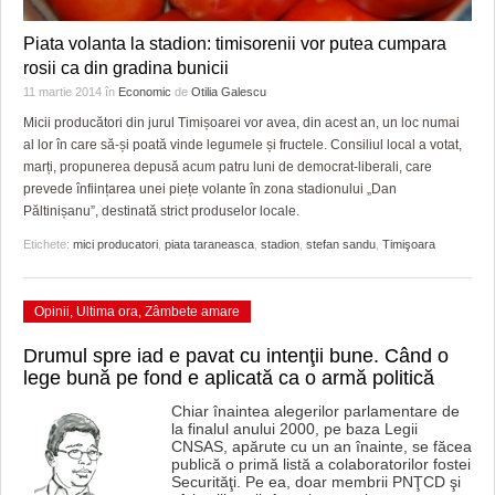
Piata volanta la stadion: timisorenii vor putea cumpara
rosii ca din gradina bunicii
11 martie 2014
în
Economic
de
Otilia Galescu
Micii producători din jurul Timișoarei vor avea, din acest an, un loc numai
al lor în care să-și poată vinde legumele și fructele. Consiliul local a votat,
marți, propunerea depusă acum patru luni de democrat-liberali, care
prevede înființarea unei piețe volante în zona stadionului „Dan
Păltinișanu”, destinată strict produselor locale.
Etichete:
mici producatori
,
piata taraneasca
,
stadion
,
stefan sandu
,
Timişoara
Opinii
,
Ultima ora
,
Zâmbete amare
Drumul spre iad e pavat cu intenţii bune. Când o
lege bună pe fond e aplicată ca o armă politică
Chiar înaintea alegerilor parlamentare de
la finalul anului 2000, pe baza Legii
CNSAS, apărute cu un an înainte, se făcea
publică o primă listă a colaboratorilor fostei
Securităţi. Pe ea, doar membrii PNŢCD şi