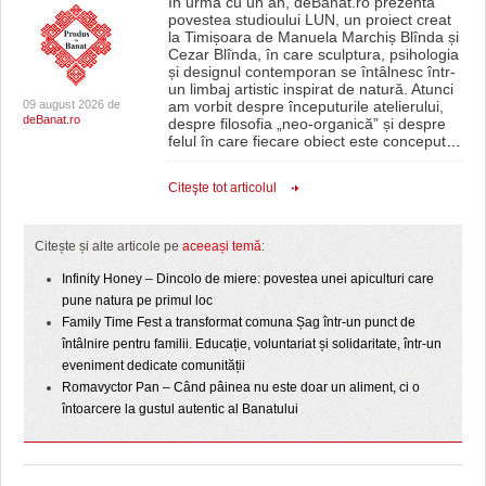
În urmă cu un an, deBanat.ro prezenta
povestea studioului LUN, un proiect creat
la Timișoara de Manuela Marchiș Blînda și
Cezar Blînda, în care sculptura, psihologia
și designul contemporan se întâlnesc într-
un limbaj artistic inspirat de natură. Atunci
09 august 2026 de
am vorbit despre începuturile atelierului,
deBanat.ro
despre filosofia „neo-organică” și despre
felul în care fiecare obiect este conceput
…
Citeşte tot articolul
Citește și alte articole pe
aceeași temă
:
Infinity Honey – Dincolo de miere: povestea unei apiculturi care
pune natura pe primul loc
Family Time Fest a transformat comuna Șag într-un punct de
întâlnire pentru familii. Educație, voluntariat și solidaritate, într-un
eveniment dedicate comunității
Romavyctor Pan – Când pâinea nu este doar un aliment, ci o
întoarcere la gustul autentic al Banatului