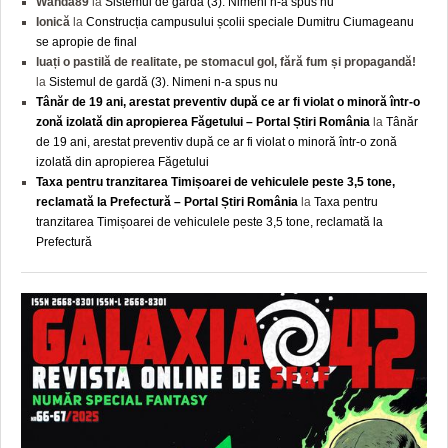
Wanda89
la
Sistemul de gardă (3). Nimeni n-a spus nu
Ionică
la
Construcția campusului școlii speciale Dumitru Ciumageanu
se apropie de final
luați o pastilă de realitate, pe stomacul gol, fără fum și propagandă!
la
Sistemul de gardă (3). Nimeni n-a spus nu
Tânăr de 19 ani, arestat preventiv după ce ar fi violat o minoră într-o
zonă izolată din apropierea Făgetului – Portal Știri România
la
Tânăr
de 19 ani, arestat preventiv după ce ar fi violat o minoră într-o zonă
izolată din apropierea Făgetului
Taxa pentru tranzitarea Timișoarei de vehiculele peste 3,5 tone,
reclamată la Prefectură – Portal Știri România
la
Taxa pentru
tranzitarea Timișoarei de vehiculele peste 3,5 tone, reclamată la
Prefectură