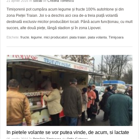
21 aprilie 2016
în
Social
de
Cristina Tomescu
HARTA TIMIŞOAREI
Timișorenii pot cumpăra acum legume și fructe 100% autohtone și din
LICEE, ŞCOLI ŞI GRĂDINIŢE DIN TIMIŞ
zona Pieței Traian. Joi s-a deschis aici cea de-a treia piață volantă
destinată exclusiv micilor producători locali. Până acum funcționau, cu mult
PRIMĂRIILE DIN TIMIŞ
succes, alte două piețe, lângă stadion și în zona Lipovei.
Etichete:
fructe
,
legume
,
mici producatori
,
piata traian
,
piata volanta
,
Timişoara
SFATUL MEDICULUI
SFATURI JURIDICE
In pietele volante se vor putea vinde, de acum, si lactate