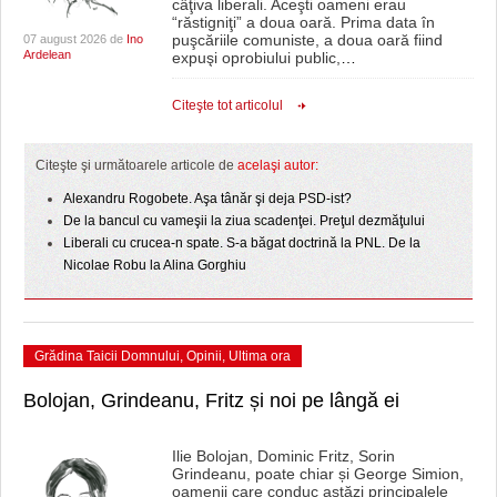
câţiva liberali. Aceşti oameni erau
“răstigniţi” a doua oară. Prima data în
puşcăriile comuniste, a doua oară fiind
07 august 2026 de
Ino
Ardelean
expuşi oprobiului public,
…
Citeşte tot articolul
Citeşte şi următoarele articole de
acelaşi autor:
Alexandru Rogobete. Aşa tânăr şi deja PSD-ist?
De la bancul cu vameşii la ziua scadenţei. Preţul dezmăţului
Liberali cu crucea-n spate. S-a băgat doctrină la PNL. De la
Nicolae Robu la Alina Gorghiu
Grădina Taicii Domnului
,
Opinii
,
Ultima ora
Bolojan, Grindeanu, Fritz și noi pe lângă ei
Ilie Bolojan, Dominic Fritz, Sorin
Grindeanu, poate chiar și George Simion,
oamenii care conduc astăzi principalele