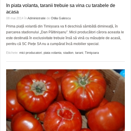
In piata volanta, taranii trebuie sa vina cu tarabele de
acasa
08 mai 2014
în
Administratie
de
Otilia Galescu
Prima piață volantă din Timișoara va fi deschisă sâmbătă dimineață, în
parcarea stadionului „Dan Păltinișanu”. Micii producători cărora aceasta le
este destinată în exclusivitate trebuie însă să vină cu măsuțele de acasă,
pentru că SC Piețe SA nu a cumpărat încă mobilier special.
Etichete:
mici producatori
,
piata volanta
,
stadion
,
tarani
,
Timişoara