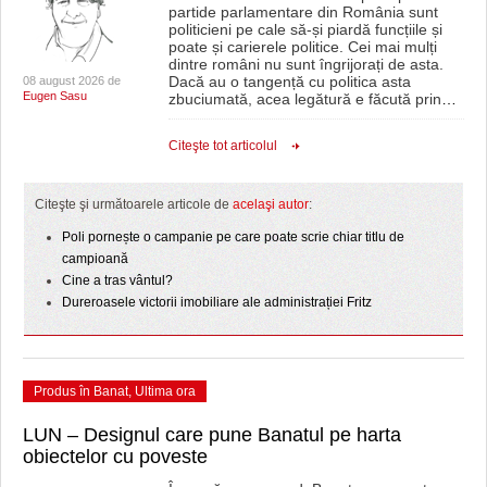
partide parlamentare din România sunt
politicieni pe cale să-și piardă funcțiile și
poate și carierele politice. Cei mai mulți
dintre români nu sunt îngrijorați de asta.
Dacă au o tangență cu politica asta
08 august 2026 de
Eugen Sasu
zbuciumată, acea legătură e făcută prin
…
Citeşte tot articolul
Citeşte şi următoarele articole de
acelaşi autor
:
Poli pornește o campanie pe care poate scrie chiar titlu de
campioană
Cine a tras vântul?
Dureroasele victorii imobiliare ale administrației Fritz
Produs în Banat
,
Ultima ora
LUN – Designul care pune Banatul pe harta
obiectelor cu poveste