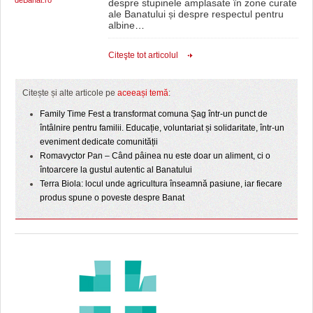
deBanat.ro
despre stupinele amplasate în zone curate
ale Banatului și despre respectul pentru
albine
…
Citeşte tot articolul
Citește și alte articole pe
aceeași temă
:
Family Time Fest a transformat comuna Șag într-un punct de
întâlnire pentru familii. Educație, voluntariat și solidaritate, într-un
eveniment dedicate comunității
Romavyctor Pan – Când pâinea nu este doar un aliment, ci o
întoarcere la gustul autentic al Banatului
Terra Biola: locul unde agricultura înseamnă pasiune, iar fiecare
produs spune o poveste despre Banat