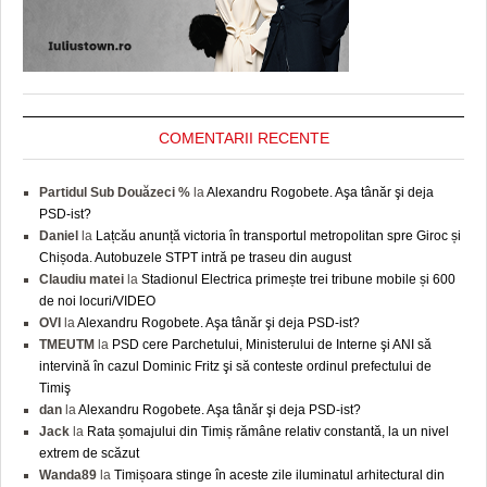
COMENTARII RECENTE
Partidul Sub Douăzeci %
la
Alexandru Rogobete. Aşa tânăr şi deja
PSD-ist?
Daniel
la
Lațcău anunță victoria în transportul metropolitan spre Giroc și
Chișoda. Autobuzele STPT intră pe traseu din august
Claudiu matei
la
Stadionul Electrica primește trei tribune mobile și 600
de noi locuri/VIDEO
OVI
la
Alexandru Rogobete. Aşa tânăr şi deja PSD-ist?
TMEUTM
la
PSD cere Parchetului, Ministerului de Interne şi ANI să
intervină în cazul Dominic Fritz şi să conteste ordinul prefectului de
Timiş
dan
la
Alexandru Rogobete. Aşa tânăr şi deja PSD-ist?
Jack
la
Rata șomajului din Timiș rămâne relativ constantă, la un nivel
extrem de scăzut
Wanda89
la
Timișoara stinge în aceste zile iluminatul arhitectural din