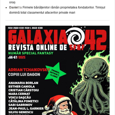
oraș
Daniel
la
Firmele bănățenilor rămân proprietatea fondatorilor. Timișul
domină total clasamentul afacerilor private mari