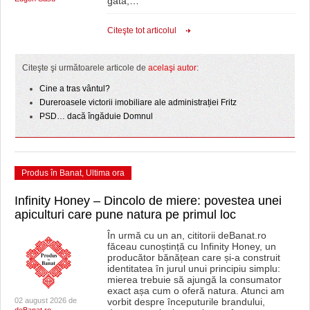
gata,
…
Citeşte tot articolul
Citeşte şi următoarele articole de
acelaşi autor
:
Cine a tras vântul?
Dureroasele victorii imobiliare ale administrației Fritz
PSD… dacă îngăduie Domnul
Produs în Banat
,
Ultima ora
Infinity Honey – Dincolo de miere: povestea unei
apiculturi care pune natura pe primul loc
În urmă cu un an, cititorii deBanat.ro
făceau cunoștință cu Infinity Honey, un
producător bănățean care și-a construit
identitatea în jurul unui principiu simplu:
mierea trebuie să ajungă la consumator
exact așa cum o oferă natura. Atunci am
02 august 2026 de
vorbit despre începuturile brandului,