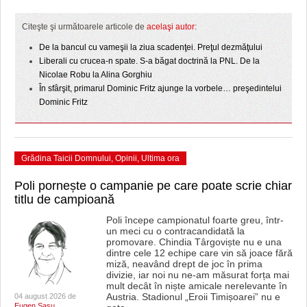
HARTA TIMIŞOAREI
Citeşte şi următoarele articole de
acelaşi autor:
LICEE, ŞCOLI ŞI GRĂDINIŢE DIN TIMIŞ
De la bancul cu vameşii la ziua scadenţei. Preţul dezmăţului
PRIMĂRIILE DIN TIMIŞ
Liberali cu crucea-n spate. S-a băgat doctrină la PNL. De la
Nicolae Robu la Alina Gorghiu
SFATUL MEDICULUI
În sfârşit, primarul Dominic Fritz ajunge la vorbele… preşedintelui
Dominic Fritz
SFATURI JURIDICE
Grădina Taicii Domnului
,
Opinii
,
Ultima ora
Poli pornește o campanie pe care poate scrie chiar
titlu de campioană
Poli începe campionatul foarte greu, într-
un meci cu o contracandidată la
promovare. Chindia Târgoviște nu e una
dintre cele 12 echipe care vin să joace fără
miză, neavând drept de joc în prima
divizie, iar noi nu ne-am măsurat forța mai
mult decât în niște amicale nerelevante în
Austria. Stadionul „Eroii Timișoarei” nu e
04 august 2026 de
Eugen Sasu