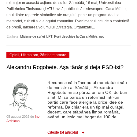
GRĂDINA TAICII DOMNULUI
CRONICĂ DE FILM
ACCIDENTE
rol major în această acțiune de suflet. Sâmbătă, 16 mai, Universitatea
Politehnica Timișoara și ATU invită publicul să redescopere Casa Mühle,
ZIARISTU’ DE TERASĂ
UNDE MERGEM
ANUNŢURI
unul dintre reperele simbolice ale orașului, printr-un program dedicat
memoriei, culturii și dialogului comunitar. Evenimentul include o conferință
CU OIŞTEA-N KIERKEGAARD
FILME DOCUMENTARE
INFO SI UTILE
de presă, lansarea volumului „Strategia. Organizații
…
Etichete:
Misiune de suflet UPT
,
Porti deschise la Casa Mühle
,
upt
FINANŢĂRI DE LA A LA Z
CLIPURI VIDEO
CULTURA
PE SURSE
JOCURI ONLINE
INVATAMANT
Opinii
,
Ultima ora
,
Zâmbete amare
JUSTITIE
Alexandru Rogobete. Aşa tânăr şi deja PSD-ist?
FILME DOCUMENTARE
Recunosc că la începutul mandatului său
de ministru al Sănătăţii, Alexandru
CLIPURI VIDEO
Rogobete mi se părea un om OK, de bun-
simţ. Mi se părea un reformist într-un
JOCURI ONLINE
partid care face alergie la orice idee de
reformă. Ba chiar era un tip mai curăţel,
decent, care stăpânea limba română,
DIVERSE
având un lexic mai bogat de 100 de
…
05 august 2026 de
Ino
Ardelean
FARMACII DIN TIMIŞOARA
Citeşte tot articolul