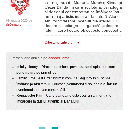
la Timișoara de Manuela Marchiș Blînda și
Cezar Blînda, în care sculptura, psihologia
și designul contemporan se întâlnesc într-
un limbaj artistic inspirat de natură. Atunci
09 august 2026 de
am vorbit despre începuturile atelierului,
deBanat.ro
despre filosofia „neo-organică” și despre
felul în care fiecare obiect este conceput
…
Citeşte tot articolul
Citește și alte articole pe
aceeași temă
:
Infinity Honey – Dincolo de miere: povestea unei apiculturi care
pune natura pe primul loc
Family Time Fest a transformat comuna Șag într-un punct de
întâlnire pentru familii. Educație, voluntariat și solidaritate, într-un
eveniment dedicate comunității
Romavyctor Pan – Când pâinea nu este doar un aliment, ci o
întoarcere la gustul autentic al Banatului