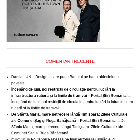
COMENTARII RECENTE
Dan
la
LUN – Designul care pune Banatul pe harta obiectelor cu
poveste
Începând de luni, noi restricții de circulație pentru lucrări la
infrastructura rutieră și la liniile de tramvai – Portal Știri România
la
Începând de luni, noi restricții de circulație pentru lucrări la infrastructura
rutieră și la liniile de tramvai
De Sfânta Maria, mare petrecere lângă Timişoara: Zilele Culturale
ale Comunei Șag și Ruga Bănățeană – Portal Știri România
la
De
Sfânta Maria, mare petrecere lângă Timişoara: Zilele Culturale ale
Comunei Șag și Ruga Bănățeană
mircyuc
la
Politehnica ratează pe final victoria la Cisnădie, cu