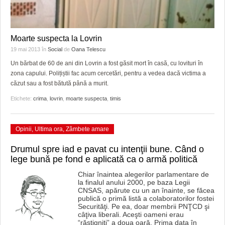
Moarte suspecta la Lovrin
19 mai 2013
în
Social
de
Oana Telescu
Un bărbat de 60 de ani din Lovrin a fost găsit mort în casă, cu lovituri în
zona capului. Polițiștii fac acum cercetări, pentru a vedea dacă victima a
căzut sau a fost bătută până a murit.
Etichete:
crima
,
lovrin
,
moarte suspecta
,
timis
Opinii
,
Ultima ora
,
Zâmbete amare
Drumul spre iad e pavat cu intenţii bune. Când o
lege bună pe fond e aplicată ca o armă politică
Chiar înaintea alegerilor parlamentare de
la finalul anului 2000, pe baza Legii
CNSAS, apărute cu un an înainte, se făcea
publică o primă listă a colaboratorilor fostei
Securităţi. Pe ea, doar membrii PNŢCD şi
câţiva liberali. Aceşti oameni erau
“răstigniţi” a doua oară. Prima data în