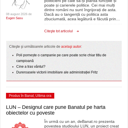
politicieni pe cale să-și piardă funcțiile și
poate și carierele politice. Cei mai mulți
dintre români nu sunt îngrijorați de asta.
Dacă au o tangență cu politica asta
08 august 2026 de
Eugen Sasu
zbuciumată, acea legătură e făcută prin
…
Citeşte tot articolul
Citeşte şi următoarele articole de
acelaşi autor
:
Poli pornește o campanie pe care poate scrie chiar titlu de
campioană
Cine a tras vântul?
Dureroasele victorii imobiliare ale administrației Fritz
Produs în Banat
,
Ultima ora
LUN – Designul care pune Banatul pe harta
obiectelor cu poveste
În urmă cu un an, deBanat.ro prezenta
povestea studioului LUN, un proiect creat