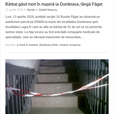
GRĂDINA TAICII DOMNULUI
CRONICĂ DE FILM
ACCIDENTE
Bărbat găsit mort în mașină la Dumbrava, lângă Făget
13 aprilie 2026
în
Social
de
Daniel Neacșu
ZIARISTU’ DE TERASĂ
UNDE MERGEM
ANUNŢURI
Luni, 13 aprilie 2026, polițiștii secției 10 Rurale Făget au observat un
CU OIŞTEA-N KIERKEGAARD
FILME DOCUMENTARE
INFO SI UTILE
autoturism parcat pe DN68A la ieșire din localitatea Dumbrava spre
localitatea Lugoj în care se afla un bărbat de 41 de ani ce nu prezenta
semne vitale. La fața locului au fost solicitate echipajele medicale de
FINANŢĂRI DE LA A LA Z
CLIPURI VIDEO
CULTURA
specialitate, care au efectuat manevrele de resuscitare,
…
PE SURSE
JOCURI ONLINE
INVATAMANT
Etichete:
a murit in masina
,
dumbrava timis
,
moarte suspecta
JUSTITIE
FILME DOCUMENTARE
CLIPURI VIDEO
JOCURI ONLINE
DIVERSE
FARMACII DIN TIMIŞOARA