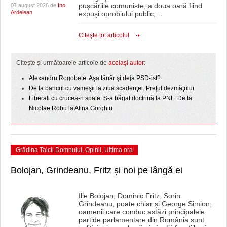
puşcăriile comuniste, a doua oară fiind
07 august 2026 de
Ino
Ardelean
expuşi oprobiului public,
…
Citeşte tot articolul
Citeşte şi următoarele articole de
acelaşi autor:
Alexandru Rogobete. Aşa tânăr şi deja PSD-ist?
De la bancul cu vameşii la ziua scadenţei. Preţul dezmăţului
Liberali cu crucea-n spate. S-a băgat doctrină la PNL. De la
Nicolae Robu la Alina Gorghiu
Grădina Taicii Domnului
,
Opinii
,
Ultima ora
Bolojan, Grindeanu, Fritz și noi pe lângă ei
Ilie Bolojan, Dominic Fritz, Sorin
Grindeanu, poate chiar și George Simion,
oamenii care conduc astăzi principalele
partide parlamentare din România sunt