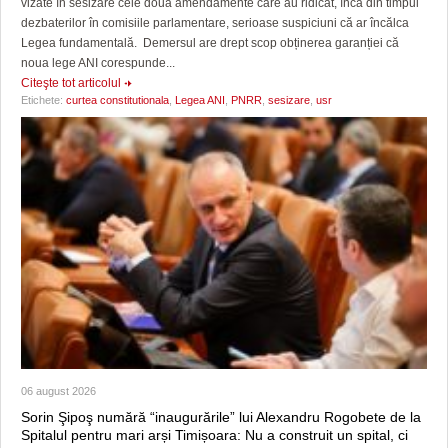
vizate în sesizare cele două amendamente care au ridicat, încă din timpul
dezbaterilor în comisiile parlamentare, serioase suspiciuni că ar încălca
Legea fundamentală. Demersul are drept scop obținerea garanției că
noua lege ANI corespunde...
Citeşte tot articolul
Etichete:
curtea constitutionala
,
Legea ANI
,
PNRR
,
sesizare
,
usr
06 august 2026
Sorin Şipoş numără “inaugurările” lui Alexandru Rogobete de la
Spitalul pentru mari arși Timișoara: Nu a construit un spital, ci