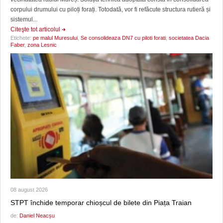
corpului drumului cu piloți forați. Totodată, vor fi refăcute structura rutieră și
sistemul...
Citeşte tot articolul
Etichete:
pe malul Muresului
,
Se consolideaza DN7 cu piloti forati
,
societatea Dacia
Faber
,
zona Lesnic
08 august 2026
STPT închide temporar chioșcul de bilete din Piața Traian
de:
Daniel Neacșu