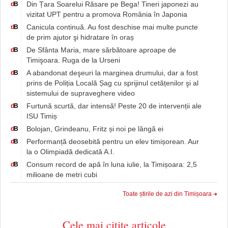
Din Țara Soarelui Răsare pe Bega! Tineri japonezi au
d
B
vizitat UPT pentru a promova România în Japonia
Canicula continuă. Au fost deschise mai multe puncte
d
B
de prim ajutor şi hidratare în oraș
De Sfânta Maria, mare sărbătoare aproape de
d
B
Timişoara. Ruga de la Urseni
A abandonat deşeuri la marginea drumului, dar a fost
d
B
prins de Poliția Locală Șag cu sprijinul cetățenilor şi al
sistemului de supraveghere video
Furtună scurtă, dar intensă! Peste 20 de intervenții ale
d
B
ISU Timiș
Bolojan, Grindeanu, Fritz și noi pe lângă ei
d
B
Performanță deosebită pentru un elev timișorean. Aur
d
B
la o Olimpiadă dedicată A.I.
Consum record de apă în luna iulie, la Timișoara: 2,5
d
B
milioane de metri cubi
Toate știrile de azi din Timișoara
Cele mai citite articole