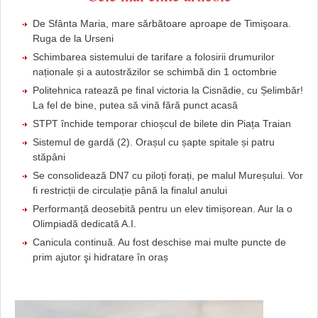
De Sfânta Maria, mare sărbătoare aproape de Timişoara.
Ruga de la Urseni
Schimbarea sistemului de tarifare a folosirii drumurilor
naționale și a autostrăzilor se schimbă din 1 octombrie
Politehnica ratează pe final victoria la Cisnădie, cu Șelimbăr!
La fel de bine, putea să vină fără punct acasă
STPT închide temporar chioșcul de bilete din Piața Traian
Sistemul de gardă (2). Orașul cu șapte spitale și patru
stăpâni
Se consolidează DN7 cu piloți forați, pe malul Mureșului. Vor
fi restricții de circulație până la finalul anului
Performanță deosebită pentru un elev timișorean. Aur la o
Olimpiadă dedicată A.I.
Canicula continuă. Au fost deschise mai multe puncte de
prim ajutor şi hidratare în oraș