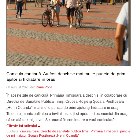
Canicula continuă. Au fost deschise mai multe puncte de prim
ajutor şi hidratare în oraș
08 august 2026 de:
Dana Popa
În aceste zile de caniculă, Primăria Timişoara a deschis, în colaborare cu
Direcția de Sănătate Publică Timiș, Crucea Roșie și Școala Postliceală
„Henri Coandă”, mai multe puncte de prim ajutor și hidratare în oraș.
Totodatp, municipalitatea a invitat instituții și operatori economici din oraș
să se alăture inițiativei. Se anunță în continuare o vară caniculară,...
Citeşte tot articolul
Etichete:
crucea rosie
,
directia de sanatate publica timis
,
Primaria Timisoara
,
puncte
de prim ajutor
,
Școala Postliceală „Henri Coandă”