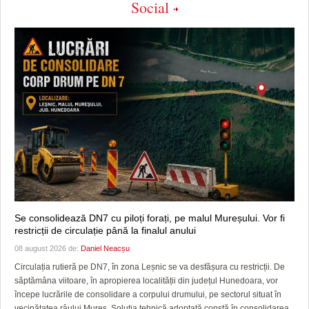
Social
Se consolidează DN7 cu piloți forați, pe malul Mureșului. Vor fi
restricții de circulație până la finalul anului
08 august 2026 de:
Daniel Neacșu
Circulația rutieră pe DN7, în zona Leșnic se va desfășura cu restricții. De
săptămâna viitoare, în apropierea localității din județul Hunedoara, vor
începe lucrările de consolidare a corpului drumului, pe sectorul situat în
vecinătatea râului Mureș. Soluția tehnică adoptată constă în consolidarea