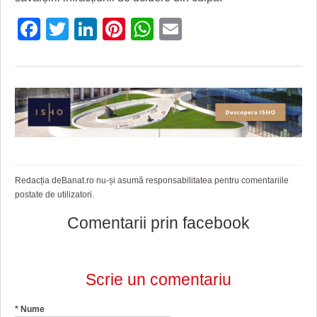
HARTA TIMIŞOAREI
Facebook
Twitter
LinkedIn
Pinterest
WhatsApp
Email
LICEE, ŞCOLI ŞI GRĂDINIŢE DIN TIMIŞ
PRIMĂRIILE DIN TIMIŞ
SFATUL MEDICULUI
SFATURI JURIDICE
Redacția deBanat.ro nu-și asumă responsabilitatea pentru comentariile
postate de utilizatori.
Comentarii prin facebook
Scrie un comentariu
*
Nume