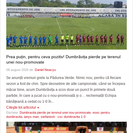
Prea puțin, pentru ceva pozitiv! Dumbrăvița pierde pe terenul
unei nou-promovate
08 august 2026 de:
Daniel Neacșu
Se anunță vremuri grele la Pădurea Verde. Nimic nou, pentru că fiecare
sezon a fost de chin. Spre deosebire de alte campionate, când se începea
măcar bine, acum Dumbrăvița a scos doar un punct în primele două
partide, în care a jucat cu o nou-promovată și o… rechemată! Echipa
bănățeană a cedat cu 1-0 în...
Citeşte tot articolul
Etichete:
Dumbravita pierde pe terenul unei nou-promovate
,
esec pentru
dumbravita
,
ianys man
,
stefanesti - csc dumbravita 1-0