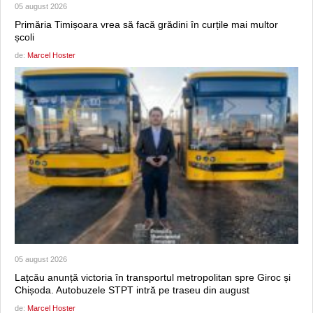
05 august 2026
Primăria Timișoara vrea să facă grădini în curțile mai multor
școli
de:
Marcel Hoster
05 august 2026
Lațcău anunță victoria în transportul metropolitan spre Giroc și
Chișoda. Autobuzele STPT intră pe traseu din august
de:
Marcel Hoster