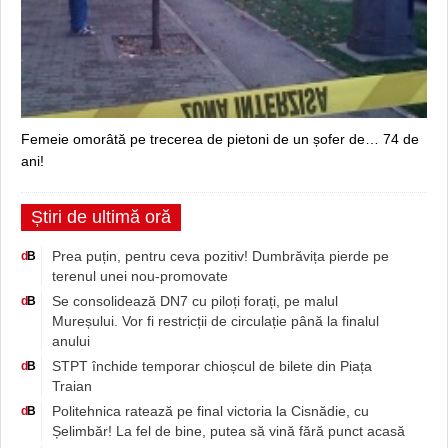
Femeie omorâtă pe trecerea de pietoni de un șofer de… 74 de
ani!
Știri de ultimă oră
Prea puțin, pentru ceva pozitiv! Dumbrăvița pierde pe
d
B
terenul unei nou-promovate
Se consolidează DN7 cu piloți forați, pe malul
d
B
Mureșului. Vor fi restricții de circulație până la finalul
anului
STPT închide temporar chioșcul de bilete din Piața
d
B
Traian
Politehnica ratează pe final victoria la Cisnădie, cu
d
B
Șelimbăr! La fel de bine, putea să vină fără punct acasă