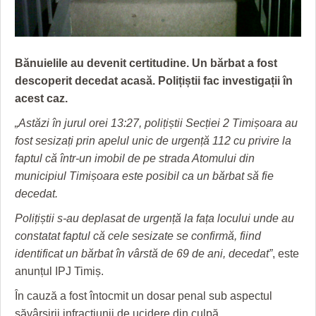
GRĂDINA TAICII DOMNULUI
CRONICĂ DE FILM
ACCIDENTE
ZIARISTU’ DE TERASĂ
UNDE MERGEM
ANUNŢURI
CU OIŞTEA-N KIERKEGAARD
FILME DOCUMENTARE
INFO SI UTILE
Bănuielile au devenit certitudine. Un bărbat a fost
descoperit decedat acasă. Polițiștii fac investigații în
FINANŢĂRI DE LA A LA Z
CLIPURI VIDEO
CULTURA
acest caz.
PE SURSE
JOCURI ONLINE
INVATAMANT
„Astăzi în jurul orei 13:27, polițiștii Secției 2 Timișoara au
fost sesizați prin apelul unic de urgență 112 cu privire la
JUSTITIE
faptul că într-un imobil de pe strada Atomului din
municipiul Timișoara este posibil ca un bărbat să fie
FILME DOCUMENTARE
decedat.
CLIPURI VIDEO
Polițiștii s-au deplasat de urgență la fața locului unde au
JOCURI ONLINE
constatat faptul că cele sesizate se confirmă, fiind
identificat un bărbat în vârstă de 69 de ani, decedat”
, este
DIVERSE
anunțul IPJ Timiș.
FARMACII DIN TIMIŞOARA
În cauză a fost întocmit un dosar penal sub aspectul
săvârșirii infracțiunii de ucidere din culpă.