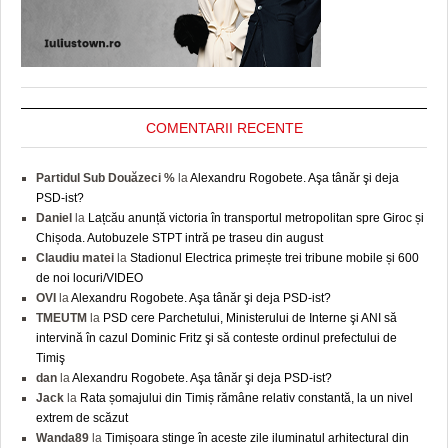
COMENTARII RECENTE
Partidul Sub Douăzeci %
la
Alexandru Rogobete. Aşa tânăr şi deja
PSD-ist?
Daniel
la
Lațcău anunță victoria în transportul metropolitan spre Giroc și
Chișoda. Autobuzele STPT intră pe traseu din august
Claudiu matei
la
Stadionul Electrica primește trei tribune mobile și 600
de noi locuri/VIDEO
OVI
la
Alexandru Rogobete. Aşa tânăr şi deja PSD-ist?
TMEUTM
la
PSD cere Parchetului, Ministerului de Interne şi ANI să
intervină în cazul Dominic Fritz şi să conteste ordinul prefectului de
Timiş
dan
la
Alexandru Rogobete. Aşa tânăr şi deja PSD-ist?
Jack
la
Rata șomajului din Timiș rămâne relativ constantă, la un nivel
extrem de scăzut
Wanda89
la
Timișoara stinge în aceste zile iluminatul arhitectural din