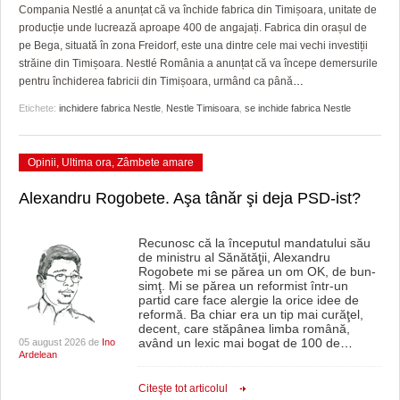
GRĂDINA TAICII DOMNULUI
CRONICĂ DE FILM
ACCIDENTE
Compania Nestlé a anunțat că va închide fabrica din Timișoara, unitate de
producție unde lucrează aproape 400 de angajați. Fabrica din orașul de
ZIARISTU’ DE TERASĂ
UNDE MERGEM
ANUNŢURI
pe Bega, situată în zona Freidorf, este una dintre cele mai vechi investiții
străine din Timișoara. Nestlé România a anunțat că va începe demersurile
CU OIŞTEA-N KIERKEGAARD
FILME DOCUMENTARE
INFO SI UTILE
pentru închiderea fabricii din Timișoara, urmând ca până
…
Etichete:
inchidere fabrica Nestle
,
Nestle Timisoara
,
se inchide fabrica Nestle
FINANŢĂRI DE LA A LA Z
CLIPURI VIDEO
CULTURA
PE SURSE
JOCURI ONLINE
INVATAMANT
Opinii
,
Ultima ora
,
Zâmbete amare
JUSTITIE
Alexandru Rogobete. Aşa tânăr şi deja PSD-ist?
FILME DOCUMENTARE
Recunosc că la începutul mandatului său
de ministru al Sănătăţii, Alexandru
CLIPURI VIDEO
Rogobete mi se părea un om OK, de bun-
simţ. Mi se părea un reformist într-un
JOCURI ONLINE
partid care face alergie la orice idee de
reformă. Ba chiar era un tip mai curăţel,
decent, care stăpânea limba română,
DIVERSE
având un lexic mai bogat de 100 de
…
05 august 2026 de
Ino
Ardelean
FARMACII DIN TIMIŞOARA
Citeşte tot articolul