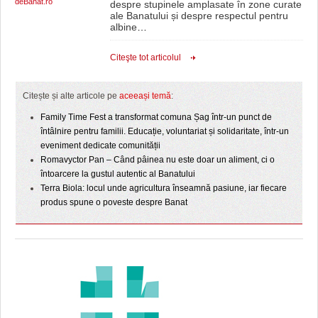
deBanat.ro
despre stupinele amplasate în zone curate
ale Banatului și despre respectul pentru
albine
…
Citeşte tot articolul
Citește și alte articole pe
aceeași temă
:
Family Time Fest a transformat comuna Șag într-un punct de
întâlnire pentru familii. Educație, voluntariat și solidaritate, într-un
eveniment dedicate comunității
Romavyctor Pan – Când pâinea nu este doar un aliment, ci o
întoarcere la gustul autentic al Banatului
Terra Biola: locul unde agricultura înseamnă pasiune, iar fiecare
produs spune o poveste despre Banat