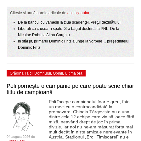
HARTA TIMIŞOAREI
Citeşte şi următoarele articole de
acelaşi autor:
LICEE, ŞCOLI ŞI GRĂDINIŢE DIN TIMIŞ
De la bancul cu vameşii la ziua scadenţei. Preţul dezmăţului
PRIMĂRIILE DIN TIMIŞ
Liberali cu crucea-n spate. S-a băgat doctrină la PNL. De la
Nicolae Robu la Alina Gorghiu
SFATUL MEDICULUI
În sfârşit, primarul Dominic Fritz ajunge la vorbele… preşedintelui
Dominic Fritz
SFATURI JURIDICE
Grădina Taicii Domnului
,
Opinii
,
Ultima ora
Poli pornește o campanie pe care poate scrie chiar
titlu de campioană
Poli începe campionatul foarte greu, într-
un meci cu o contracandidată la
promovare. Chindia Târgoviște nu e una
dintre cele 12 echipe care vin să joace fără
miză, neavând drept de joc în prima
divizie, iar noi nu ne-am măsurat forța mai
mult decât în niște amicale nerelevante în
Austria. Stadionul „Eroii Timișoarei” nu e
04 august 2026 de
Eugen Sasu