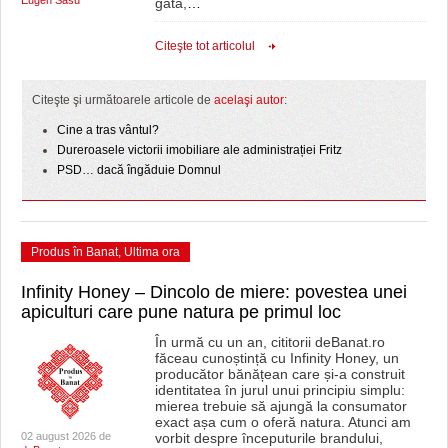
gata,
…
Citeşte tot articolul
Citeşte şi următoarele articole de
acelaşi autor
:
Cine a tras vântul?
Dureroasele victorii imobiliare ale administrației Fritz
PSD… dacă îngăduie Domnul
Produs în Banat
,
Ultima ora
Infinity Honey – Dincolo de miere: povestea unei
apiculturi care pune natura pe primul loc
În urmă cu un an, cititorii deBanat.ro
făceau cunoștință cu Infinity Honey, un
producător bănățean care și-a construit
identitatea în jurul unui principiu simplu:
mierea trebuie să ajungă la consumator
exact așa cum o oferă natura. Atunci am
02 august 2026 de
vorbit despre începuturile brandului,