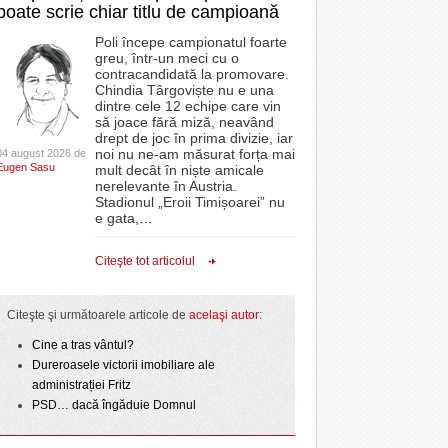
poate scrie chiar titlu de campioană
Poli începe campionatul foarte
greu, într-un meci cu o
contracandidată la promovare.
Chindia Târgoviște nu e una
dintre cele 12 echipe care vin
să joace fără miză, neavând
drept de joc în prima divizie, iar
noi nu ne-am măsurat forța mai
04 august 2026 de
Eugen Sasu
mult decât în niște amicale
nerelevante în Austria.
Stadionul „Eroii Timișoarei” nu
e gata,
…
Citeşte tot articolul
Citeşte şi următoarele articole de
acelaşi autor
:
Cine a tras vântul?
Dureroasele victorii imobiliare ale
administrației Fritz
PSD… dacă îngăduie Domnul