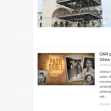
OAR pr
Silvia
23 febru
Ordinul 
astăzi, 
evenimen
arhitecț
arhitect
veți
…
Etichete: