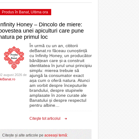
Produs în Banat
,
Ultima ora
Infinity Honey – Dincolo de miere:
povestea unei apiculturi care pune
natura pe primul loc
În urmă cu un an, cititorii
deBanat.ro făceau cunoștință
cu Infinity Honey, un producător
bănățean care și-a construit
identitatea în jurul unui principiu
simplu: mierea trebuie să
02 august 2026 de
ajungă la consumator exact
deBanat.ro
așa cum o oferă natura. Atunci
am vorbit despre începuturile
brandului, despre stupinele
amplasate în zone curate ale
Banatului și despre respectul
pentru albine
…
Citeşte tot articolul
Citește și alte articole pe
aceeași temă
: