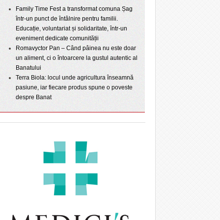
Family Time Fest a transformat comuna Șag
într-un punct de întâlnire pentru familii.
Educație, voluntariat și solidaritate, într-un
eveniment dedicate comunității
Romavyctor Pan – Când pâinea nu este doar
un aliment, ci o întoarcere la gustul autentic al
Banatului
Terra Biola: locul unde agricultura înseamnă
pasiune, iar fiecare produs spune o poveste
despre Banat