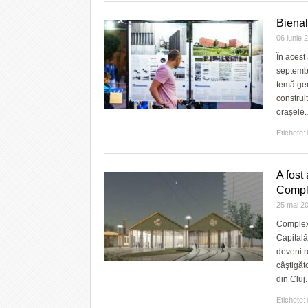
Bienal
06 iunie
În acest
septembr
temă gen
construi
orașele.
Etichete:
A fost
Compl
25 mai 2
Complexu
Capitală
deveni r
câştigăt
din Cluj
Etichete: