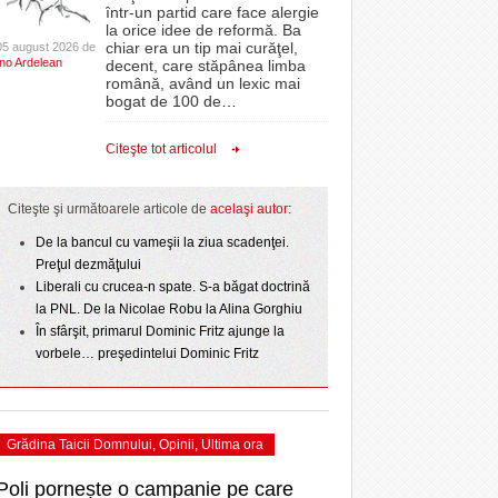
CLIPURI VIDEO
într-un partid care face alergie
- 3 August 2026
proiectelor derulate de instituție din fonduri
omovare
la orice idee de reformă. Ba
 2
La Muzeul Apei are loc expoziția „Sub semnul
- 11 December 2025
JOCURI ONLINE
europene/FOTO
chiar era un tip mai curăţel,
05 august 2026 de
-
amentul cu o victorie
Ino Ardelean
curgerii. Între transparență și permanență”
decent, care stăpânea limba
DIVERSE
română, având un lexic mai
- 25 July 2026
acum 2 zile
ANAF oferă persoanelor fizice posibilitatea să
dicat
bogat de 100 de
…
ii în
beneficieze de Declarația Unică 212
FARMACII DIN
învins o echipă de
Ziua Timișoarei – City Celebration. Programul
- 25 November 2025
precompletată
TIMIŞOARA
Citeşte tot articolul
uly 2026
- 3 August 2026
ultimei zile
HARTA TIMIŞOAREI
Romanian Business Leaders lansează RBL
View all
- 19 November
ceva.
Banat, prima filială din vestul țării
LICEE, ŞCOLI ŞI
Citeşte şi următoarele articole de
acelaşi autor:
2025
GRĂDINIŢE DIN TIMIŞ
- 1
De la bancul cu vameşii la ziua scadenţei.
View all
PRIMĂRIILE DIN TIMIŞ
Preţul dezmăţului
Liberali cu crucea-n spate. S-a băgat doctrină
SFATUL MEDICULUI
la PNL. De la Nicolae Robu la Alina Gorghiu
SFATURI JURIDICE
În sfârşit, primarul Dominic Fritz ajunge la
vorbele… preşedintelui Dominic Fritz
Grădina Taicii Domnului
,
Opinii
,
Ultima ora
Poli pornește o campanie pe care