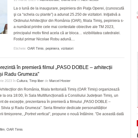
- 3 August 2026
ANI să intervină în cazul Dominic Fritz şi să
onoare/FOTO
CLIPURI VIDEO
dramatic în barajul de pr
La o lună de la inaugurare, pepiniera din Piaţa Operei, (cunoscută
ZIARISTU’ DE
- acum
conteste ordinul prefectului de Timiş
şi ca “schela cu plante”) a adunat 25.250 de vizitatori. Iniţiativă a
TERASĂ
JOCURI ONLINE
Primăria Timișoara vinde 3.500 de metri cubi de
Politehnica încheie canton
zile
Ordinului Arhitecţilor din România (OAR), filiala Timiş, pepiniera s-
- 3 August 2026
lemn
și vine acasă cu moralul ri
CU OIŞTEA-N
a numărat printre cele mai contestate obiective ale TM 2023,
USR cere vot astăzi pe legea responsabilităț
KIERKEGAARD
View all
principalul motiv fiind acela că ar bloca… vizibilitatea catedralei.
Pe drumul cel bun. Poli a 
- 3
energie, blocată în Parlament din 2022
Fostul primar Nicolae Robu adună
…
FINANŢĂRI DE LA A
- 23 J
August 2026
Serie A, USD Lecce
LA Z
Etichete:
OAR Timis
,
pepiniera
,
vizitatori
View all
A vrut să-l atace pe Bolojan, dar i-a ieşit alt
PE SURSE
Alexandru Rogobete spune că Nicolae
Ceauşescu a fost… “unicul vizionar al țării”
ezintă în premieră filmul „PASO DOBLE – arhitecții
August 2026
 și Radu Grumeza”
arie 2023
în
Cultura
,
Timp liber
de
Marcel Hoster
View all
Arhitecților din România, filiala teritorială Timiș (OAR Timiș) organizează
de la ora 18:00, în Sala Multifuncțională a Consiliului Județean Timiș, un
t de excepție, prezentarea în premieră a filmului „PASO DOBLE –
ii Silvia și Radu Grumeza”. Seria filmelor dedicate personalităților
urii timișorene, „Portret vertical”, propune o nouă întâlnire. ”De această dată
film
,
OAR Timis