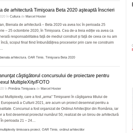
a de arhitectură Timişoara Beta 2020 aşteaptă înscrieri
 2020
în
Cultura
de
Marcel Hoster
 an, Bienala de arhitectură – Beta 2020 va avea loc în perioada 25
ie – 25 octombrie 2020, în Timișoara. Cea de-a treia ediție va avea ca
erală responsabilitatea față de mediul construit și față de ceea ce nu am
t încă, scopul final fiind îmbunătățirea proceselor prin care ne construim
…
bienala arhitectura
,
OAR Timis
,
Timişoara Beta 2020
 anunţat câştigătorul concursului de proiectare pentru
exul MultipleXity/FOTO
020
în
Primăria Timişoara
de
Marcel Hoster
l Multiplexity, care a fost „arma” Timişoarei în câştigarea titlului de
 Europeană a Culturii 2021, are acum un proiect desemnat pentru a
ealitate. Concursul a fost organizat de Ordinul Arhitecţilor din România, iar
or a fost desemnat proiectul numărul 50, realizat de un birou de arhitectură
. În perioada 21 – 24
…
multiplexity timisoara proiect
,
OAR Timis
,
ordinul arhitectilor