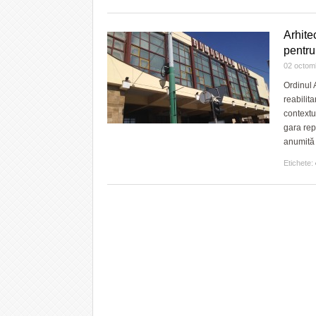
Arhite
pentru
02 octom
Ordinul 
reabilit
contextu
gara rep
anumită 
Etichete: