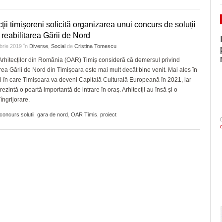
cţii timişoreni solicită organizarea unui concurs de soluții
 reabilitarea Gării de Nord
brie 2019
în
Diverse
,
Social
de
Cristina Tomescu
Arhitecților din România (OAR) Timiș consideră că demersul privind
area Gării de Nord din Timişoara este mai mult decât bine venit. Mai ales în
l în care Timişoara va deveni Capitală Culturală Europeană în 2021, iar
rezintă o poartă importantă de intrare în oraş. Arhitecţii au însă şi o
îngrijorare.
concurs solutii
,
gara de nord
,
OAR Timis
,
proiect