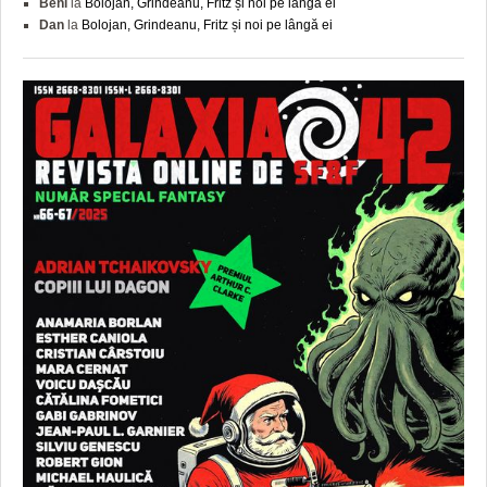
Beni
la
Bolojan, Grindeanu, Fritz și noi pe lângă ei
Dan
la
Bolojan, Grindeanu, Fritz și noi pe lângă ei