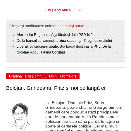
HARTA TIMIŞOAREI
Citeşte tot articolul
LICEE, ŞCOLI ŞI GRĂDINIŢE DIN TIMIŞ
PRIMĂRIILE DIN TIMIŞ
Citeşte şi următoarele articole de
acelaşi autor:
Alexandru Rogobete. Aşa tânăr şi deja PSD-ist?
SFATUL MEDICULUI
De la bancul cu vameşii la ziua scadenţei. Preţul dezmăţului
Liberali cu crucea-n spate. S-a băgat doctrină la PNL. De la
SFATURI JURIDICE
Nicolae Robu la Alina Gorghiu
Grădina Taicii Domnului
,
Opinii
,
Ultima ora
Bolojan, Grindeanu, Fritz și noi pe lângă ei
Ilie Bolojan, Dominic Fritz, Sorin
Grindeanu, poate chiar și George Simion,
oamenii care conduc astăzi principalele
partide parlamentare din România sunt
politicieni pe cale să-și piardă funcțiile și
poate și carierele politice. Cei mai mulți
dintre români nu sunt îngrijorați de asta.