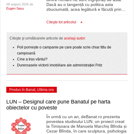
Dacă au o tangență cu politica asta
08 august 2026 de
Eugen Sasu
zbuciumată, acea legătură e făcută prin
…
Citeşte tot articolul
Citeşte şi următoarele articole de
acelaşi autor
:
Poli pornește o campanie pe care poate scrie chiar titlu de
campioană
Cine a tras vântul?
Dureroasele victorii imobiliare ale administrației Fritz
Produs în Banat
,
Ultima ora
LUN – Designul care pune Banatul pe harta
obiectelor cu poveste
În urmă cu un an, deBanat.ro prezenta
povestea studioului LUN, un proiect creat
la Timișoara de Manuela Marchiș Blînda și
Cezar Blînda, în care sculptura, psihologia