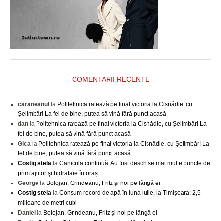
COMENTARII RECENTE
caraneanul
la
Politehnica ratează pe final victoria la Cisnădie, cu
Șelimbăr! La fel de bine, putea să vină fără punct acasă
dan
la
Politehnica ratează pe final victoria la Cisnădie, cu Șelimbăr! La
fel de bine, putea să vină fără punct acasă
Gica
la
Politehnica ratează pe final victoria la Cisnădie, cu Șelimbăr! La
fel de bine, putea să vină fără punct acasă
Costig stela
la
Canicula continuă. Au fost deschise mai multe puncte de
prim ajutor şi hidratare în oraș
George
la
Bolojan, Grindeanu, Fritz și noi pe lângă ei
Costig stela
la
Consum record de apă în luna iulie, la Timișoara: 2,5
milioane de metri cubi
Daniel
la
Bolojan, Grindeanu, Fritz și noi pe lângă ei