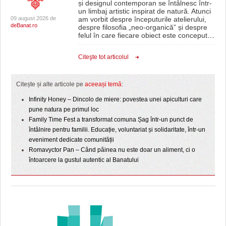
și designul contemporan se întâlnesc într-
un limbaj artistic inspirat de natură. Atunci
09 august 2026 de
am vorbit despre începuturile atelierului,
deBanat.ro
despre filosofia „neo-organică” și despre
felul în care fiecare obiect este conceput
…
Citeşte tot articolul
Citește și alte articole pe
aceeași temă
:
Infinity Honey – Dincolo de miere: povestea unei apiculturi care
pune natura pe primul loc
Family Time Fest a transformat comuna Șag într-un punct de
întâlnire pentru familii. Educație, voluntariat și solidaritate, într-un
eveniment dedicate comunității
Romavyctor Pan – Când pâinea nu este doar un aliment, ci o
întoarcere la gustul autentic al Banatului