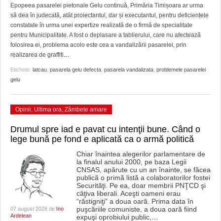
GRĂDINA TAICII DOMNULUI
CRONICĂ DE FILM
ACCIDENTE
Epopeea pasarelei pietonale Gelu continuă, Primăria Timișoara ar urma
să dea în judecată, atât proiectantul, dar și executantul, pentru deficiențele
ZIARISTU’ DE TERASĂ
UNDE MERGEM
ANUNŢURI
constatate în urma unei expertize realizată de o firmă de specialitate
pentru Municipalitate. A fost o deplasare a tablierului, care nu afectează
CU OIŞTEA-N KIERKEGAARD
FILME DOCUMENTARE
INFO SI UTILE
folosirea ei, problema acolo este cea a vandalizării pasarelei, prin
realizarea de graffiti
…
FINANŢĂRI DE LA A LA Z
CLIPURI VIDEO
CULTURA
Etichete:
latcau
,
pasarela gelu defecta
,
pasarela vandalizata
,
problemele pasarelei
gelu
PE SURSE
JOCURI ONLINE
INVATAMANT
JUSTITIE
Opinii
,
Ultima ora
,
Zâmbete amare
FILME DOCUMENTARE
Drumul spre iad e pavat cu intenţii bune. Când o
lege bună pe fond e aplicată ca o armă politică
CLIPURI VIDEO
Chiar înaintea alegerilor parlamentare de
la finalul anului 2000, pe baza Legii
JOCURI ONLINE
CNSAS, apărute cu un an înainte, se făcea
publică o primă listă a colaboratorilor fostei
DIVERSE
Securităţi. Pe ea, doar membrii PNŢCD şi
câţiva liberali. Aceşti oameni erau
“răstigniţi” a doua oară. Prima data în
FARMACII DIN TIMIŞOARA
puşcăriile comuniste, a doua oară fiind
07 august 2026 de
Ino
Ardelean
expuşi oprobiului public,
…