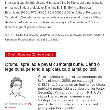
GRĂDINA TAICII DOMNULUI
CRONICĂ DE FILM
ACCIDENTE
În această săptămână, Școala Gimnazială Nr. 30 Timişoara a participat la
prima mobilitate a proiectului Erasmus B. E. E.- Being a European
ZIARISTU’ DE TERASĂ
UNDE MERGEM
ANUNŢURI
Ecocitizen, 2025-1-PT01-KA20-SCH-000361104, în Vinhais, Portugalia.
Școala din „Soarelui” a fost reprezentată de șase elevi din clasa a VII-a şi
CU OIŞTEA-N KIERKEGAARD
FILME DOCUMENTARE
INFO SI UTILE
de două cadre didactice, profesor limba engleză Diana-Maria Cioca si
director adjunct, profesor Valentina
…
FINANŢĂRI DE LA A LA Z
CLIPURI VIDEO
CULTURA
Etichete:
Diana-Maria Cioca
,
erasmus
,
gimnaziala 30
,
portugalia
,
profesor Valentina
Urechiatu
,
Proiectul Erasmus B.E.E.
,
Vinhais
PE SURSE
JOCURI ONLINE
INVATAMANT
JUSTITIE
Opinii
,
Ultima ora
,
Zâmbete amare
FILME DOCUMENTARE
Drumul spre iad e pavat cu intenţii bune. Când o
lege bună pe fond e aplicată ca o armă politică
CLIPURI VIDEO
Chiar înaintea alegerilor parlamentare de
la finalul anului 2000, pe baza Legii
JOCURI ONLINE
CNSAS, apărute cu un an înainte, se făcea
publică o primă listă a colaboratorilor fostei
DIVERSE
Securităţi. Pe ea, doar membrii PNŢCD şi
câţiva liberali. Aceşti oameni erau
“răstigniţi” a doua oară. Prima data în
FARMACII DIN TIMIŞOARA
puşcăriile comuniste, a doua oară fiind
07 august 2026 de
Ino
Ardelean
expuşi oprobiului public,
…