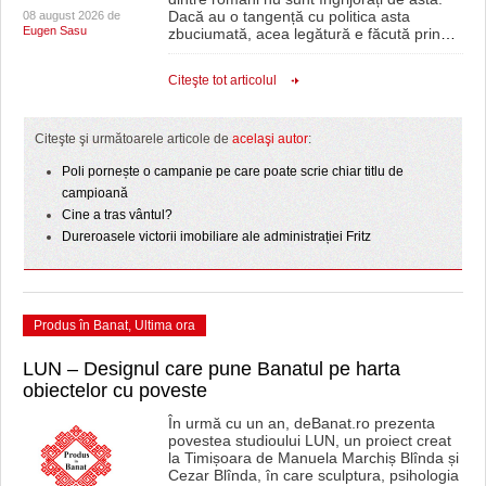
Dacă au o tangență cu politica asta
08 august 2026 de
Eugen Sasu
zbuciumată, acea legătură e făcută prin
…
Citeşte tot articolul
Citeşte şi următoarele articole de
acelaşi autor
:
Poli pornește o campanie pe care poate scrie chiar titlu de
campioană
Cine a tras vântul?
Dureroasele victorii imobiliare ale administrației Fritz
Produs în Banat
,
Ultima ora
LUN – Designul care pune Banatul pe harta
obiectelor cu poveste
În urmă cu un an, deBanat.ro prezenta
povestea studioului LUN, un proiect creat
la Timișoara de Manuela Marchiș Blînda și
Cezar Blînda, în care sculptura, psihologia