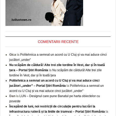
COMENTARII RECENTE
Gica
la
Politehnica a semnat un acord cu U Cluj și va mai aduce cinci
jucători „under”
Nu scăpăm de căldură! Alte trei zile tordine în Vest, dar și în toată
țara – Portal Știri România
la
Nu scăpăm de căldură! Alte trei zile
tordine în Vest, dar și în toată țara
Politehnica a semnat un acord cu U Cluj și va mai aduce cinci
jucători „under” – Portal Știri România
la
Politehnica a semnat un
acord cu U Cluj și va mai aduce cinci jucători „under”
Dan
la
LUN – Designul care pune Banatul pe harta obiectelor cu
poveste
Începând de luni, noi restricții de circulație pentru lucrări la
infrastructura rutieră și la liniile de tramvai – Portal Știri România
la