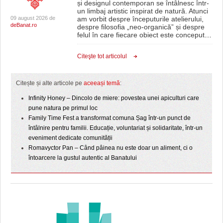
și designul contemporan se întâlnesc într-
un limbaj artistic inspirat de natură. Atunci
09 august 2026 de
am vorbit despre începuturile atelierului,
deBanat.ro
despre filosofia „neo-organică” și despre
felul în care fiecare obiect este conceput
…
Citeşte tot articolul
Citește și alte articole pe
aceeași temă
:
Infinity Honey – Dincolo de miere: povestea unei apiculturi care
pune natura pe primul loc
Family Time Fest a transformat comuna Șag într-un punct de
întâlnire pentru familii. Educație, voluntariat și solidaritate, într-un
eveniment dedicate comunității
Romavyctor Pan – Când pâinea nu este doar un aliment, ci o
întoarcere la gustul autentic al Banatului