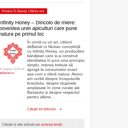
Produs în Banat
,
Ultima ora
Infinity Honey – Dincolo de miere:
povestea unei apiculturi care pune
natura pe primul loc
În urmă cu un an, cititorii
deBanat.ro făceau cunoștință
cu Infinity Honey, un producător
bănățean care și-a construit
identitatea în jurul unui principiu
simplu: mierea trebuie să
02 august 2026 de
ajungă la consumator exact
deBanat.ro
așa cum o oferă natura. Atunci
am vorbit despre începuturile
brandului, despre stupinele
amplasate în zone curate ale
Banatului și despre respectul
pentru albine
…
Citeşte tot articolul
Citește și alte articole pe
aceeași temă
: