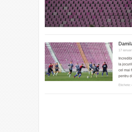
Damila
17 ianua
Incredib
la jocur
cel mai 
pentru d
Etichete: