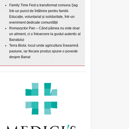
Family Time Fest a transformat comuna Șag
într-un punct de întâlnire pentru familii.
Educație, voluntariat și solidaritate, într-un
eveniment dedicate comunității
Romavyctor Pan – Când pâinea nu este doar
un aliment, ci o întoarcere la gustul autentic al
Banatului
Terra Biola: locul unde agricultura înseamnă
pasiune, iar fiecare produs spune o poveste
despre Banat