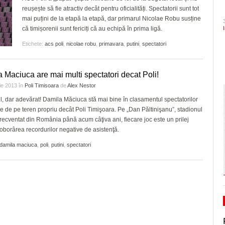
reușește să fie atractiv decât pentru oficialități. Spectatorii sunt tot
- 1 August 2026
CLIPURI VIDEO
de acrobație aeriană
dramatic în barajul de pr
Ceauşescu a fost… “unicul vizionar al țării”
ZIARISTU’ DE
mai puțini de la etapă la etapă, dar primarul Nicolae Robu susține
August 2026
TERASĂ
JOCURI ONLINE
Inaugurare de Ziua Timișoarei. Turnul de apă
Politehnica încheie canton
că timișorenii sunt fericiți că au echipă în prima ligă.
din Iosefin e oficial, de vineri, obiectiv turistic și
și vine acasă cu moralul ri
CU OIŞTEA-N
Dominic Fritz denunţă un amendament intr
Etichete:
acs poli
,
nicolae robu
,
primavara
,
putini
,
spectatori
-
centru destinat evenimentelor culturale/FOTO
KIERKEGAARD
special pentru el de PSD: Doar în țările
Pe drumul cel bun. Poli a 
31 July 2026
bananiere e folosită legea împotriva unui
FINANŢĂRI DE LA A
- 23 J
Serie A, USD Lecce
- 30 July 2026
adversar politic
View all
 Maciuca are mai multi spectatori decat Poli!
LA Z
View all
rie 2013
în
Poli Timisoara
de
Alex Nestor
Raul Olajos e noul purtător de cuvânt al P
PE SURSE
Timiș. Mădălin Bunoiu se mută în conducer
il, dar adevărat! Damila Măciuca stă mai bine în clasamentul spectatorilor
- 30 
“Județ”, alături cu Claudiu Mihălceanu
ile de pe teren propriu decât Poli Timişoara. Pe „Dan Păltinişanu”, stadionul
2026
frecventat din România până acum câţiva ani, fiecare joc este un prilej
oborârea recordurilor negative de asistenţă.
View all
damila maciuca
,
poli
,
putini
,
spectatori