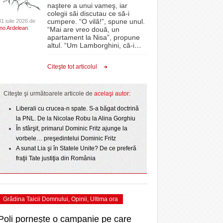
CLIPURI VIDEO
naştere a unui vameş, iar
- acum 2 zile
- 1
Sărbătoarea continuă! Zeci de mii de oameni
proiectelor derulate de instituție din fonduri
omovare
colegii săi discutau ce să-i
- 11 December 2025
au celebrat a treia seară la rând Ziua Timișoarei
JOCURI ONLINE
europene/FOTO
cumpere. “O vilă!”, spune unul.
31 iulie 2026 de
amentul cu o victorie
Ino Ardelean
- 2 August 2026
“Mai are vreo două, un
DIVERSE
apartament la Nisa”, propune
- 25 July 2026
ANAF oferă persoanelor fizice posibilitatea să
dicat
odus
altul. “Um Lamborghini, că-i
…
Iniţiativă inedită pentru Zilele Orașului
beneficieze de Declarația Unică 212
FARMACII DIN
învins o echipă de
- 25 November 2025
Sânnicolau: ziua de vineri va fi dedicată special
precompletată
TIMIŞOARA
Citeşte tot articolul
uly 2026
- 2 August 2026
talentelor locale
HARTA TIMIŞOAREI
Romanian Business Leaders lansează RBL
View all
- 19 November
Banat, prima filială din vestul țării
NL
LICEE, ŞCOLI ŞI
Citeşte şi următoarele articole de
acelaşi autor:
2025
e la
GRĂDINIŢE DIN TIMIŞ
July
Liberali cu crucea-n spate. S-a băgat doctrină
View all
PRIMĂRIILE DIN TIMIŞ
la PNL. De la Nicolae Robu la Alina Gorghiu
În sfârşit, primarul Dominic Fritz ajunge la
SFATUL MEDICULUI
vorbele… preşedintelui Dominic Fritz
SFATURI JURIDICE
A sunat Lia şi în Statele Unite? De ce preferă
fraţii Tate justiţia din România
Grădina Taicii Domnului
,
Opinii
,
Ultima ora
Poli pornește o campanie pe care