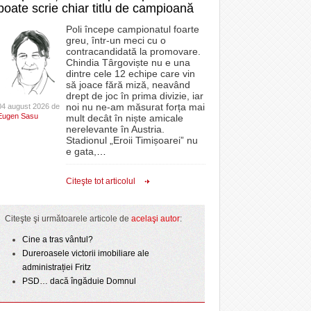
poate scrie chiar titlu de campioană
Poli începe campionatul foarte
greu, într-un meci cu o
contracandidată la promovare.
Chindia Târgoviște nu e una
dintre cele 12 echipe care vin
să joace fără miză, neavând
drept de joc în prima divizie, iar
noi nu ne-am măsurat forța mai
04 august 2026 de
Eugen Sasu
mult decât în niște amicale
nerelevante în Austria.
Stadionul „Eroii Timișoarei” nu
e gata,
…
Citeşte tot articolul
Citeşte şi următoarele articole de
acelaşi autor
:
Cine a tras vântul?
Dureroasele victorii imobiliare ale
administrației Fritz
PSD… dacă îngăduie Domnul