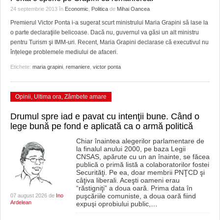
24 septembrie 2013
în
Economic
,
Politica
de
Mihai Oancea
Premierul Victor Ponta i-a sugerat scurt ministrului Maria Grapini să lase la
o parte declaraţiile belicoase. Dacă nu, guvernul va găsi un alt ministru
pentru Turism şi IMM-uri. Recent, Maria Grapini declarase că executivul nu
înțelege problemele mediului de afaceri.
Etichete:
maria grapini
,
remaniere
,
victor ponta
Opinii
,
Ultima ora
,
Zâmbete amare
Drumul spre iad e pavat cu intenţii bune. Când o
lege bună pe fond e aplicată ca o armă politică
Chiar înaintea alegerilor parlamentare de
la finalul anului 2000, pe baza Legii
CNSAS, apărute cu un an înainte, se făcea
publică o primă listă a colaboratorilor fostei
Securităţi. Pe ea, doar membrii PNŢCD şi
câţiva liberali. Aceşti oameni erau
“răstigniţi” a doua oară. Prima data în
puşcăriile comuniste, a doua oară fiind
07 august 2026 de
Ino
Ardelean
expuşi oprobiului public,
…