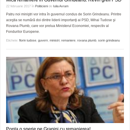
22 februarie 2017
în
Politicieni
de
Iulia Avram
Patru noi miniştri vor intra în guvernul condus de Sorin Grindeanu. Printre
aceştia se numără doi dintre liderii importanţi ai PSD, Mihai Tudose şi
Rovana Plumb, care vor prelua Ministerul Economiei, respectiv al
Fondurilor Europene.
Etichete:
florin tudose
,
guvern
,
ministri
,
remaniere
,
rovana plumb
,
sorin grindeanu
Ponta o sperie pe Grapini cu remanierea!