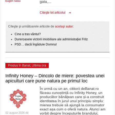
Eugen Sasu
gata,
…
Citeşte tot articolul
Citeşte şi următoarele articole de
acelaşi autor
:
Cine a tras vântul?
Dureroasele victorii imobiliare ale administrației Fritz
PSD… dacă îngăduie Domnul
Produs în Banat
,
Ultima ora
Infinity Honey – Dincolo de miere: povestea unei
apiculturi care pune natura pe primul loc
În urmă cu un an, cititorii deBanat.ro
făceau cunoștință cu Infinity Honey, un
producător bănățean care și-a construit
identitatea în jurul unui principiu simplu:
mierea trebuie să ajungă la consumator
exact așa cum o oferă natura. Atunci am
02 august 2026 de
vorbit despre începuturile brandului,