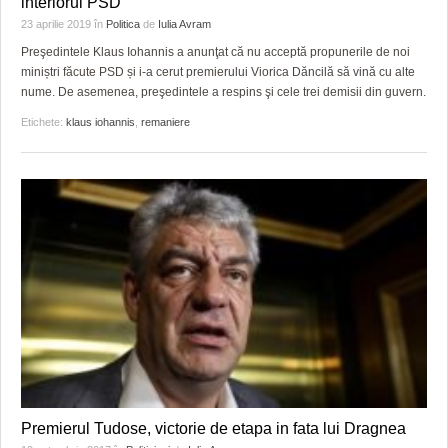
interiorul PSD
HARTA TIMIŞOAREI
23 aprilie 2019
în
Politica
de
Iulia Avram
LICEE, ŞCOLI ŞI GRĂDINIŢE DIN TIMIŞ
Preşedintele Klaus Iohannis a anunţat că nu acceptă propunerile de noi
miniștri făcute PSD și i-a cerut premierului Viorica Dăncilă să vină cu alte
PRIMĂRIILE DIN TIMIŞ
nume. De asemenea, preşedintele a respins şi cele trei demisii din guvern.
Etichete:
klaus iohannis
,
remaniere
SFATUL MEDICULUI
SFATURI JURIDICE
Premierul Tudose, victorie de etapa in fata lui Dragnea