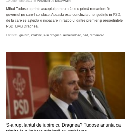
10 octombrie 2017
în
Politicieni
de
Iulia Avram
Mihai Tudose a primit acceptul pentru a face o primă remaniere în
guvernul pe care-l conduce. Aceasta este concluzia unei ședințe în PSD,
de la care se aștepta o împăcare în războiul dintre premier și președintele
PSD, Liviu Dragnea.
Etichete:
guvern
,
intalnire
,
liviu dragnea
,
mihai tudose
,
psd
,
remaniere
S-a rupt lantul de iubire cu Dragnea? Tudose anunta ca