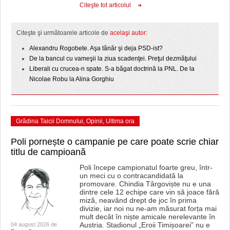
Citeşte tot articolul
Citeşte şi următoarele articole de
acelaşi autor:
Alexandru Rogobete. Aşa tânăr şi deja PSD-ist?
De la bancul cu vameşii la ziua scadenţei. Preţul dezmăţului
Liberali cu crucea-n spate. S-a băgat doctrină la PNL. De la
Nicolae Robu la Alina Gorghiu
Grădina Taicii Domnului
,
Opinii
,
Ultima ora
Poli pornește o campanie pe care poate scrie chiar
titlu de campioană
Poli începe campionatul foarte greu, într-
un meci cu o contracandidată la
promovare. Chindia Târgoviște nu e una
dintre cele 12 echipe care vin să joace fără
miză, neavând drept de joc în prima
divizie, iar noi nu ne-am măsurat forța mai
mult decât în niște amicale nerelevante în
Austria. Stadionul „Eroii Timișoarei” nu e
04 august 2026 de