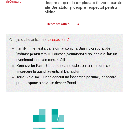
deBanat.ro
despre stupinele amplasate în zone curate
ale Banatului și despre respectul pentru
albine
…
Citeşte tot articolul
Citește și alte articole pe
aceeași temă
:
Family Time Fest a transformat comuna Șag într-un punct de
întâlnire pentru familii. Educație, voluntariat și solidaritate, într-un
eveniment dedicate comunității
Romavyctor Pan – Când pâinea nu este doar un aliment, ci o
întoarcere la gustul autentic al Banatului
Terra Biola: locul unde agricultura înseamnă pasiune, iar fiecare
produs spune o poveste despre Banat