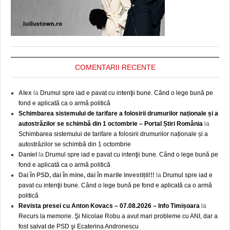
COMENTARII RECENTE
Alex
la
Drumul spre iad e pavat cu intenţii bune. Când o lege bună pe
fond e aplicată ca o armă politică
Schimbarea sistemului de tarifare a folosirii drumurilor naționale și a
autostrăzilor se schimbă din 1 octombrie – Portal Știri România
la
Schimbarea sistemului de tarifare a folosirii drumurilor naționale și a
autostrăzilor se schimbă din 1 octombrie
Daniel
la
Drumul spre iad e pavat cu intenţii bune. Când o lege bună pe
fond e aplicată ca o armă politică
Dai în PSD, dai în mine, dai în marile investiții!!!
la
Drumul spre iad e
pavat cu intenţii bune. Când o lege bună pe fond e aplicată ca o armă
politică
Revista presei cu Anton Kovacs – 07.08.2026 – Info Timișoara
la
Recurs la memorie. Şi Nicolae Robu a avut mari probleme cu ANI, dar a
fost salvat de PSD şi Ecaterina Andronescu