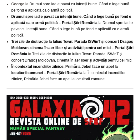
George
la
Drumul spre iad e pavat cu intenţii bune. Când o lege bună
pe fond e aplicată ca o armă politică
Drumul spre iad e pavat cu intenţii bune. Când o lege bună pe fond e
aplicată ca o armă politică – Portal Știri România
la
Drumul spre iad e
pavat cu intenţii bune. Când o lege bună pe fond e aplicată ca o armă
politică
Trei zile de distracție la Iulius Town: Parada ISWinT şi concert Dragoş
Moldovan, cinema în aer liber și activități pentru cei mici – Portal Știri
România
la
Trei zile de distracție la Iulius Town: Parada ISWinT şi
concert Dragoş Moldovan, cinema în aer liber și activități pentru cei mici
În contextul incendiilor zilnice, Primăria Jebel face un apel la
locuitorii comunei – Portal Știri România
la
În contextul incendiilor
zilnice, Primăria Jebel face un apel la locuitorii comunei