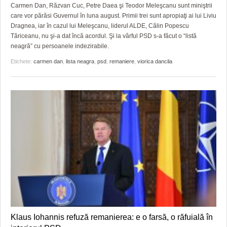
GRĂDINA TAICII DOMNULUI
CRONICĂ DE FILM
ACCIDENTE
Carmen Dan, Răzvan Cuc, Petre Daea şi Teodor Meleşcanu sunt miniştrii
care vor părăsi Guvernul în luna august. Primii trei sunt apropiaţi ai lui Liviu
ZIARISTU’ DE TERASĂ
UNDE MERGEM
ANUNŢURI
Dragnea, iar în cazul lui Meleşcanu, liderul ALDE, Călin Popescu
Tăriceanu, nu şi-a dat încă acordul. Şi la vârful PSD s-a făcut o “listă
CU OIŞTEA-N KIERKEGAARD
FILME DOCUMENTARE
INFO SI UTILE
neagră” cu persoanele indezirabile.
Etichete:
carmen dan
,
lista neagra
,
psd
,
remaniere
,
viorica dancila
FINANŢĂRI DE LA A LA Z
CLIPURI VIDEO
CULTURA
PE SURSE
JOCURI ONLINE
INVATAMANT
JUSTITIE
FILME DOCUMENTARE
CLIPURI VIDEO
JOCURI ONLINE
DIVERSE
FARMACII DIN TIMIŞOARA
Klaus Iohannis refuză remanierea: e o farsă, o răfuială în