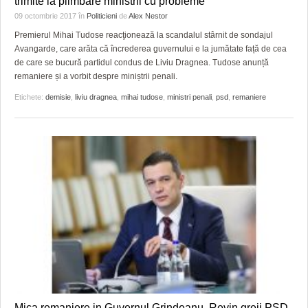
trimite la plimbare ministrii cu probleme
09 octombrie 2017
în
Politicieni
de
Alex Nestor
Premierul Mihai Tudose reacţionează la scandalul stârnit de sondajul
Avangarde, care arăta că încrederea guvernului e la jumătate față de cea
de care se bucură partidul condus de Liviu Dragnea. Tudose anunță
remaniere și a vorbit despre miniștrii penali.
Etichete:
demisie
,
liviu dragnea
,
mihai tudose
,
ministri penali
,
psd
,
remaniere
Mica remaniere in Guvernul Grindeanu. Revin greii PSD