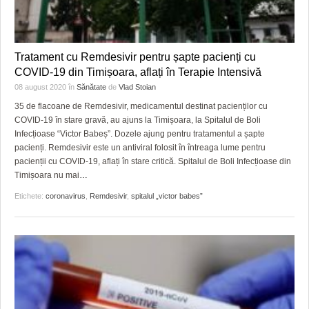
Tratament cu Remdesivir pentru șapte pacienți cu
COVID-19 din Timișoara, aflați în Terapie Intensivă
08 august 2020
în
Sănătate
de
Vlad Stoian
35 de flacoane de Remdesivir, medicamentul destinat pacienților cu
COVID-19 în stare gravă, au ajuns la Timișoara, la Spitalul de Boli
Infecțioase “Victor Babeș”. Dozele ajung pentru tratamentul a șapte
pacienți. Remdesivir este un antiviral folosit în întreaga lume pentru
pacienții cu COVID-19, aflați în stare critică. Spitalul de Boli Infecțioase din
Timișoara nu mai
…
Etichete:
coronavirus
,
Remdesivir
,
spitalul „victor babes”