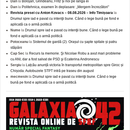
Dan
la
Bolojan, Grindeanu, Fritz și noi pe lângă ei
Dan
la
Politehnica, examen în deplasare: „Mergem încrezători”
Revista presei cu Anton Kovacs – 08.08.2026 – Info Timișoara
la
Drumul spre iad e pavat cu intenţii bune. Când o lege bună pe fond e
aplicată ca o armă politică
Nume
la
Drumul spre iad e pavat cu intenţii bune. Când o lege bună pe
fond e aplicată ca o armă politică
Potoceanu
la
Sistemul de gardă (2). Orașul cu șapte spitale și patru
stăpâni
Cap Sec
la
Recurs la memorie. Şi Nicolae Robu a avut mari probleme
cu ANI, dar a fost salvat de PSD şi Ecaterina Andronescu
Sergiu
la
Lațcău anunță victoria în transportul metropolitan spre Giroc și
Chișoda. Autobuzele STPT intră pe traseu din august
mecmesin
la
Drumul spre iad e pavat cu intenţii bune. Când o lege
bună pe fond e aplicată ca o armă politică