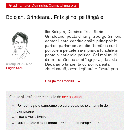
Grădina Taicii Domnului
,
Opinii
,
Ultima ora
Bolojan, Grindeanu, Fritz și noi pe lângă ei
Ilie Bolojan, Dominic Fritz, Sorin
Grindeanu, poate chiar și George Simion,
oamenii care conduc astăzi principalele
partide parlamentare din România sunt
politicieni pe cale să-și piardă funcțiile și
poate și carierele politice. Cei mai mulți
dintre români nu sunt îngrijorați de asta.
Dacă au o tangență cu politica asta
08 august 2026 de
Eugen Sasu
zbuciumată, acea legătură e făcută prin
…
Citeşte tot articolul
Citeşte şi următoarele articole de
acelaşi autor
:
Poli pornește o campanie pe care poate scrie chiar titlu de
campioană
Cine a tras vântul?
Dureroasele victorii imobiliare ale administrației Fritz