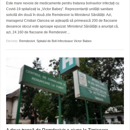
GRĂDINA TAICII DOMNULUI
CRONICĂ DE FILM
ACCIDENTE
Este mare nevoie de medicamente pentru tratarea bolnavilor infectați cu
Covid-19 spitalizați la „Victor Babeș”. Reprezentanții unității sanitare
ZIARISTU’ DE TERASĂ
UNDE MERGEM
ANUNŢURI
solicită din două în două zile Remdesivir la Ministerul Sănătății. Azi,
managerul Cristian Oancea se așteaptă să primească 200 de flacoane
CU OIŞTEA-N KIERKEGAARD
FILME DOCUMENTARE
INFO SI UTILE
deoarece stocul este aproape epuizat. Ministerul Sănătății a anunțat că,
azi, 24.160 de flacoane de Remdesivir
…
FINANŢĂRI DE LA A LA Z
CLIPURI VIDEO
CULTURA
Etichete:
Remdesivir
,
Spitalul de Boli Infectioase Victor Babes
PE SURSE
JOCURI ONLINE
INVATAMANT
JUSTITIE
FILME DOCUMENTARE
CLIPURI VIDEO
JOCURI ONLINE
DIVERSE
FARMACII DIN TIMIŞOARA