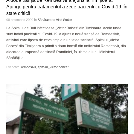
A doua tranșă de Remdesivir a ajuns la Timișoara.
HARTA TIMIŞOAREI
Ajunge pentru tratamentul a zece pacienți cu Covid-19, în
stare critică
LICEE, ŞCOLI ŞI GRĂDINIŢE DIN TIMIŞ
08 octombrie 2020
în
Sănătate
de
Vlad Stoian
PRIMĂRIILE DIN TIMIŞ
La Spitalul de Boli Infecțioase „Victor Babeș” din Timișoara, acolo unde
sunt tratați pacienți cu Covid-19, a ajuns o nouă tranșă de Remdesivir,
SFATUL MEDICULUI
antiviral care lipsea de ceva timp din unitatea sanitară. Spitalul „Victor
Babeș” din Timișoara a primit a doua tranșă din antiviralul Remdesivir, din
SFATURI JURIDICE
alocarea europeană destinată României, în ultimele luni. Ministerul
Sănătății a
…
Etichete:
Remdesivir
,
spitalul „victor babes”