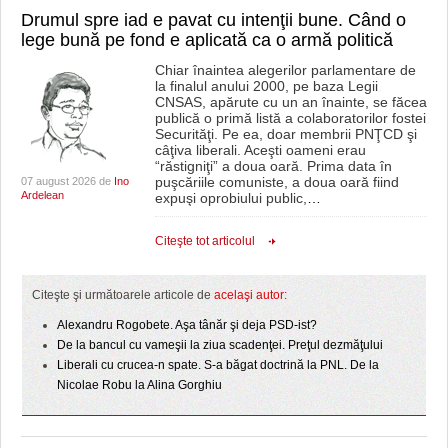
Drumul spre iad e pavat cu intenţii bune. Când o
lege bună pe fond e aplicată ca o armă politică
Chiar înaintea alegerilor parlamentare de
la finalul anului 2000, pe baza Legii
CNSAS, apărute cu un an înainte, se făcea
publică o primă listă a colaboratorilor fostei
Securităţi. Pe ea, doar membrii PNŢCD şi
câţiva liberali. Aceşti oameni erau
“răstigniţi” a doua oară. Prima data în
puşcăriile comuniste, a doua oară fiind
07 august 2026 de
Ino
Ardelean
expuşi oprobiului public,
…
Citeşte tot articolul
Citeşte şi următoarele articole de
acelaşi autor:
Alexandru Rogobete. Aşa tânăr şi deja PSD-ist?
De la bancul cu vameşii la ziua scadenţei. Preţul dezmăţului
Liberali cu crucea-n spate. S-a băgat doctrină la PNL. De la
Nicolae Robu la Alina Gorghiu