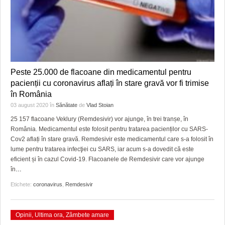
Peste 25.000 de flacoane din medicamentul pentru
pacienții cu coronavirus aflați în stare gravă vor fi trimise
în România
03 august 2020
în
Sănătate
de
Vlad Stoian
25 157 flacoane Veklury (Remdesivir) vor ajunge, în trei tranșe, în
România. Medicamentul este folosit pentru tratarea pacienților cu SARS-
Cov2 aflați în stare gravă. Remdesivir este medicamentul care s-a folosit în
lume pentru tratarea infecţiei cu SARS, iar acum s-a dovedit că este
eficient și în cazul Covid-19. Flacoanele de Remdesivir care vor ajunge
în
…
Etichete:
coronavirus
,
Remdesivir
Opinii
,
Ultima ora
,
Zâmbete amare