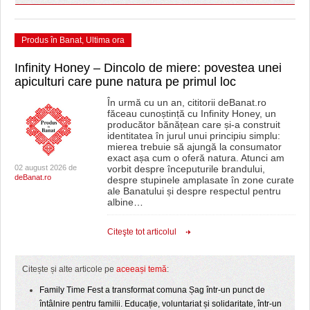
Produs în Banat
,
Ultima ora
Infinity Honey – Dincolo de miere: povestea unei
apiculturi care pune natura pe primul loc
În urmă cu un an, cititorii deBanat.ro
făceau cunoștință cu Infinity Honey, un
producător bănățean care și-a construit
identitatea în jurul unui principiu simplu:
mierea trebuie să ajungă la consumator
exact așa cum o oferă natura. Atunci am
02 august 2026 de
vorbit despre începuturile brandului,
deBanat.ro
despre stupinele amplasate în zone curate
ale Banatului și despre respectul pentru
albine
…
Citeşte tot articolul
Citește și alte articole pe
aceeași temă
:
Family Time Fest a transformat comuna Șag într-un punct de
întâlnire pentru familii. Educație, voluntariat și solidaritate, într-un