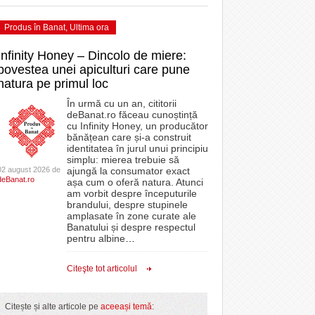
Produs în Banat
,
Ultima ora
Infinity Honey – Dincolo de miere:
povestea unei apiculturi care pune
natura pe primul loc
În urmă cu un an, cititorii
deBanat.ro făceau cunoștință
cu Infinity Honey, un producător
bănățean care și-a construit
identitatea în jurul unui principiu
simplu: mierea trebuie să
02 august 2026 de
ajungă la consumator exact
deBanat.ro
așa cum o oferă natura. Atunci
am vorbit despre începuturile
brandului, despre stupinele
amplasate în zone curate ale
Banatului și despre respectul
pentru albine
…
Citeşte tot articolul
Citește și alte articole pe
aceeași temă
: