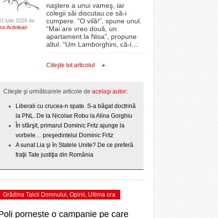
CLIPURI VIDEO
naştere a unui vameş, iar
- acum 2 zile
- 1
Sărbătoarea continuă! Zeci de mii de oameni
proiectelor derulate de instituție din fonduri
omovare
colegii săi discutau ce să-i
- 11 December 2025
au celebrat a treia seară la rând Ziua Timișoarei
JOCURI ONLINE
europene/FOTO
cumpere. “O vilă!”, spune unul.
31 iulie 2026 de
amentul cu o victorie
Ino Ardelean
- 2 August 2026
“Mai are vreo două, un
DIVERSE
apartament la Nisa”, propune
- 25 July 2026
ANAF oferă persoanelor fizice posibilitatea să
dicat
odus
altul. “Um Lamborghini, că-i
…
Iniţiativă inedită pentru Zilele Orașului
beneficieze de Declarația Unică 212
FARMACII DIN
învins o echipă de
- 25 November 2025
Sânnicolau: ziua de vineri va fi dedicată special
precompletată
TIMIŞOARA
Citeşte tot articolul
uly 2026
- 2 August 2026
talentelor locale
HARTA TIMIŞOAREI
Romanian Business Leaders lansează RBL
View all
- 19 November
Banat, prima filială din vestul țării
NL
LICEE, ŞCOLI ŞI
Citeşte şi următoarele articole de
acelaşi autor:
2025
e la
GRĂDINIŢE DIN TIMIŞ
July
Liberali cu crucea-n spate. S-a băgat doctrină
View all
PRIMĂRIILE DIN TIMIŞ
la PNL. De la Nicolae Robu la Alina Gorghiu
În sfârşit, primarul Dominic Fritz ajunge la
SFATUL MEDICULUI
vorbele… preşedintelui Dominic Fritz
SFATURI JURIDICE
A sunat Lia şi în Statele Unite? De ce preferă
fraţii Tate justiţia din România
Grădina Taicii Domnului
,
Opinii
,
Ultima ora
Poli pornește o campanie pe care