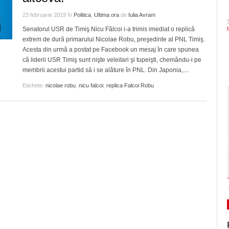
- 1 August 2026
CLIPURI VIDEO
de acrobație aeriană
dramatic în barajul de pr
Ceauşescu a fost… “unicul vizionar al țării”
ZIARISTU’ DE
23 februarie 2019
în
Politica
,
Ultima ora
de
Iulia Avram
August 2026
TERASĂ
JOCURI ONLINE
Inaugurare de Ziua Timișoarei. Turnul de apă
Politehnica încheie canton
Senatorul USR de Timiş Nicu Fălcoi i-a trimis imediat o replică
din Iosefin e oficial, de vineri, obiectiv turistic și
extrem de dură primarului Nicolae Robu, preşedinte al PNL Timiş.
și vine acasă cu moralul ri
CU OIŞTEA-N
Dominic Fritz denunţă un amendament intr
-
Acesta din urmă a postat pe Facebook un mesaj în care spunea
centru destinat evenimentelor culturale/FOTO
KIERKEGAARD
special pentru el de PSD: Doar în țările
Pe drumul cel bun. Poli a 
31 July 2026
că liderii USR Timiş sunt nişte veleitari şi tupeişti, chemându-i pe
bananiere e folosită legea împotriva unui
FINANŢĂRI DE LA A
- 23 J
Serie A, USD Lecce
membrii acestui partid să i se alăture în PNL. Din Japonia,
- 30 July 2026
…
adversar politic
View all
LA Z
View all
Etichete:
nicolae robu
,
nicu falcoi
,
replica Falcoi Robu
Raul Olajos e noul purtător de cuvânt al P
PE SURSE
Timiș. Mădălin Bunoiu se mută în conducer
- 30 
“Județ”, alături cu Claudiu Mihălceanu
2026
View all