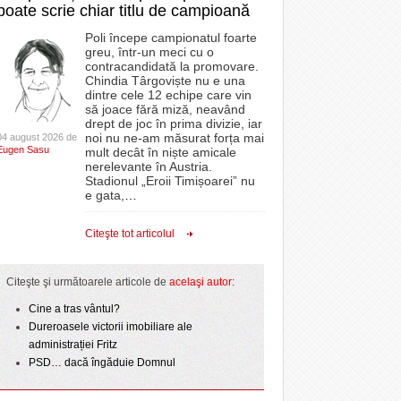
poate scrie chiar titlu de campioană
Poli începe campionatul foarte
greu, într-un meci cu o
contracandidată la promovare.
Chindia Târgoviște nu e una
dintre cele 12 echipe care vin
să joace fără miză, neavând
drept de joc în prima divizie, iar
noi nu ne-am măsurat forța mai
04 august 2026 de
Eugen Sasu
mult decât în niște amicale
nerelevante în Austria.
Stadionul „Eroii Timișoarei” nu
e gata,
…
Citeşte tot articolul
Citeşte şi următoarele articole de
acelaşi autor
:
Cine a tras vântul?
Dureroasele victorii imobiliare ale
administrației Fritz
PSD… dacă îngăduie Domnul